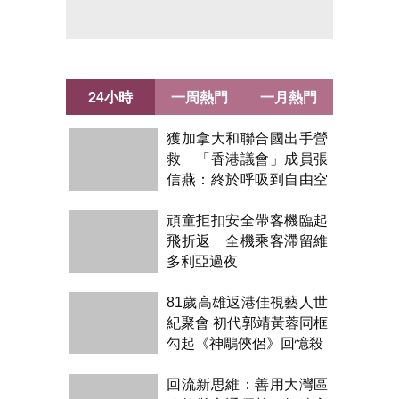
24小時
一周熱門
一月熱門
獲加拿大和聯合國出手營
救 「香港議會」成員張
信燕：終於呼吸到自由空
氣！
頑童拒扣安全帶客機臨起
飛折返 全機乘客滯留維
多利亞過夜
81歲高雄返港佳視藝人世
紀聚會 初代郭靖黃蓉同框
勾起《神鵰俠侶》回憶殺
回流新思維：善用大灣區