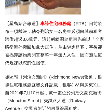
【星島綜合報道】
卑詩住宅租務處
（RTB）日前發
布一項裁決，勒令列治文一名房東必須向其前租客
賠償超過3.6萬元。這起糾紛源於房東先前以「全家
將從海外搬回加拿大居住」為由驅逐租客，事後卻
被揭穿該物業閒置整整一年無人入住，因而遭法庭
依規課以懲罰性賠償。
據區報《列治文新聞》(Richmond News)報道，根
據住宅租務處庭審文件記載，租客J.W.與房東X.L.
自2021年7月10日起，就一處位於列治文蒙克頓街
（Moncton Street）夾鐵路大道（Railway
Avenue）交界處附近的房屋簽署租約。