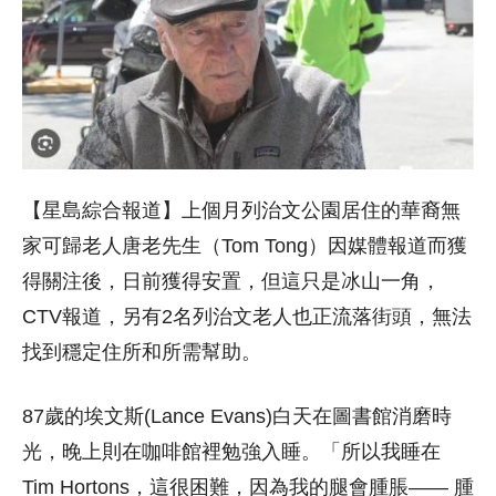
【星島綜合報道】上個月列治文公園居住的華裔無
家可歸老人唐老先生（Tom Tong）因媒體報道而獲
得關注後，日前獲得安置，但這只是冰山一角，
CTV報道，另有2名列治文老人也正流落街頭，無法
找到穩定住所和所需幫助。
87歲的埃文斯(Lance Evans)白天在圖書館消磨時
光，晚上則在咖啡館裡勉強入睡。「所以我睡在
Tim Hortons，這很困難，因為我的腿會腫脹—— 腫