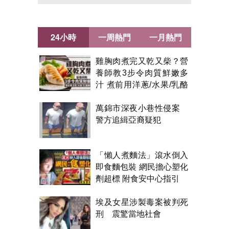
24小時
一周熱門
一月熱門
雞胸肉煮完又乾又柴？營
養師教3步令肉質鮮嫩多
汁 煮前用洋蔥/水果/乳酪
醃製都得？
萬錦市深夜小巷性侵案
警方追緝亞裔疑犯
「懶人煮麵法」滾水倒入
即食麵包裝 網民擔心塑化
劑超標 附食安中心指引
埃及女星涉製毒案被判死
刑 震驚當地社會