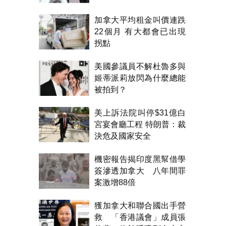
加拿大平均租金叫價連跌
22個月 有大都會已出現
拐點
美國參議員不解杜魯多與
姬蒂派莉放閃為什麼總能
被拍到？
美上訴法院叫停$31億白
宮宴會廳工程 特朗普：裁
決危及國家安全
機密報告揭印度黑幫借學
簽滲透加拿大 八年間罪
案激增88倍
獲加拿大和聯合國出手營
救 「香港議會」成員張