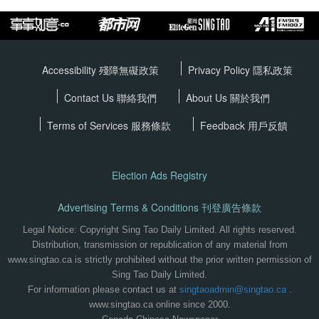
Accessibility 殘障無礙政策
Privacy Policy
隱私政策
Contact Us 聯絡我們
About Us 關於我們
Terms of Services
服務條款
Feedback 用戶反饋
Election Ads Registry
Advertising Terms & Conditions 刊登廣告條款
Legal Notice: Copyright Sing Tao Daily Limited. All rights reserved.
Distribution, transmission or republication of any material from
www.singtao.ca is strictly prohibited without the prior written permission of
Sing Tao Daily Limited.
For information please contact us at
singtaoadmin@singtao.ca
.
www.singtao.ca online since 2000.