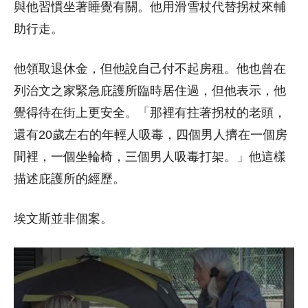
與他習慣坐著睡覺有關。他用滑雪杖代替拐杖來輔
助行走。
他領取退休金，但他說自己付不起房租。他也曾在
列治文之家緊急庇護所臨時居住過，但他表示，他
覺得待在街上更安全。「那裡有拄著拐杖的老頭，
還有20歲左右的年輕人吸毒，四個男人擠在一個房
間裡，一個坐輪椅，三個男人吸毒打架。」他這樣
描述庇護所的經歷。
埃文斯並非個案。