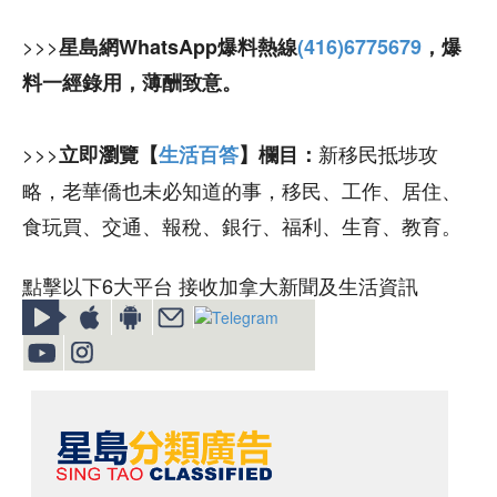
>>>
星島網WhatsApp爆料熱線
(416)6775679
，爆
料一經錄用，薄酬致意。
>>>
新移民抵埗攻
立即瀏覽【
生活百答
】欄目：
略，老華僑也未必知道的事，移民、工作、居住、
食玩買、交通、報稅、銀行、福利、生育、教育。
點擊以下6大平台 接收加拿大新聞及生活資訊