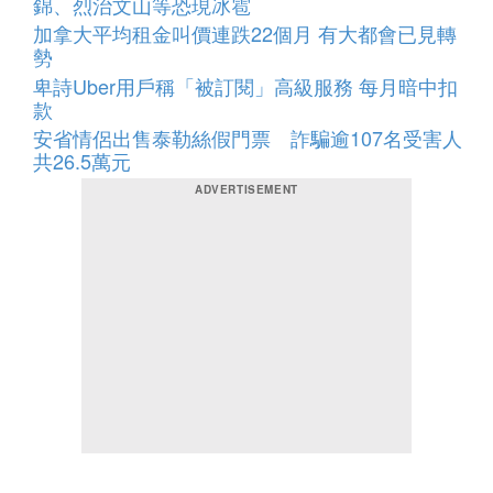
錦、烈治文山等恐現冰雹
加拿大平均租金叫價連跌22個月 有大都會已見轉
勢
卑詩Uber用戶稱「被訂閱」高級服務 每月暗中扣
款
安省情侶出售泰勒絲假門票 詐騙逾107名受害人
共26.5萬元