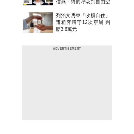
信燕：終於呼吸到自由空
氣！
列治文房東「收樓自住」
遭租客蹲守12次穿崩 判
賠3.6萬元