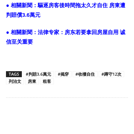
● 相關新聞：
驅逐房客後時間拖太久才自住 房東遭
判賠償3.6萬元
● 相關新聞：
法律专家：房东若要拿回房屋自用 诚
信至关重要
TAGS
#判賠3.6萬元
#揭穿
#收樓自住
#蹲守12次
列治文
房東
租客