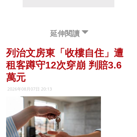
延伸閱讀
列治文房東「收樓自住」遭
租客蹲守12次穿崩 判賠3.6
萬元
2026年08月07日 20:13