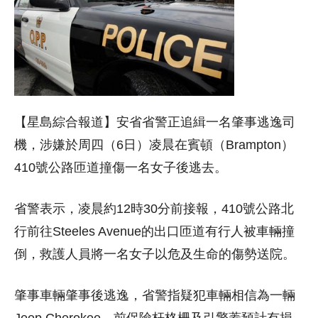
【星島綜合報道】安省省警正追緝一名肇事逃逸司
機，涉嫌於周四（6日）凌晨在賓頓（Brampton）
410號公路匝道撞傷一名女子後逃去。
省警表示，凌晨約12時30分前接報，410號公路北
行前往Steeles Avenue的出口匝道有行人被車輛撞
倒，救護人員將一名女子以危及生命的傷勢送院。
肇事車輛肇事後逃逸，省警指疑犯車輛相信為一輛