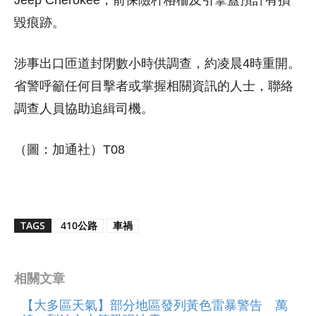
Jeep Cherokee，前保險杆格柵及引擎蓋預計有損
毀痕跡。
涉事出口匝道封閉數小時供調查，約凌晨4時重開。
省警呼籲任何目擊者或掌握相關資訊的人士，聯絡
調查人員協助追緝司機。
（圖：加通社）T08
TAGS
410公路
車禍
相關文章
【大多區天氣】部分地區發列黃色雷暴警告 萬