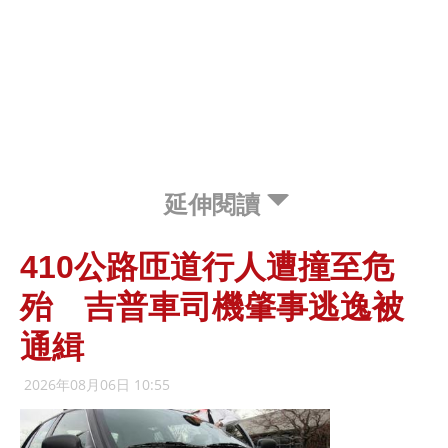
延伸閱讀
410公路匝道行人遭撞至危
殆 吉普車司機肇事逃逸被
通緝
2026年08月06日 10:55