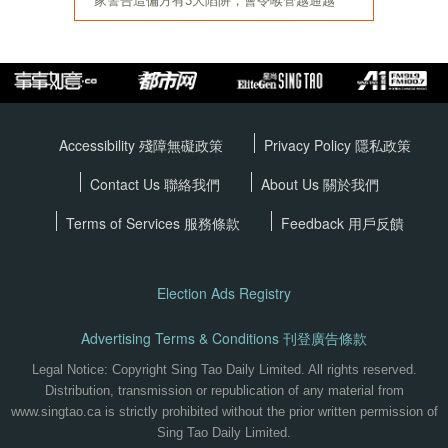
Accessibility 殘障無礙政策
Privacy Policy
隱私政策
Contact Us 聯絡我們
About Us 關於我們
Terms of Services
服務條款
Feedback 用戶反饋
Election Ads Registry
Advertising Terms & Conditions 刊登廣告條款
Legal Notice: Copyright Sing Tao Daily Limited. All rights reserved.
Distribution, transmission or republication of any material from
www.singtao.ca is strictly prohibited without the prior written permission of
Sing Tao Daily Limited.