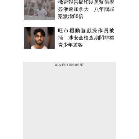
機密報告揭印度黑幫借學
簽滲透加拿大 八年間罪
案激增88倍
旺市機動遊戲操作員被
捕 涉安全檢查期間非禮
青少年遊客