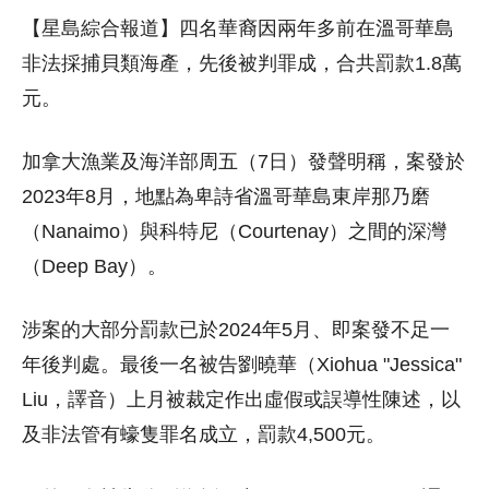
【星島綜合報道】四名華裔因兩年多前在溫哥華島
非法採捕貝類海產，先後被判罪成，合共罰款1.8萬
元。
加拿大漁業及海洋部周五（7日）發聲明稱，案發於
2023年8月，地點為卑詩省溫哥華島東岸那乃磨
（Nanaimo）與科特尼（Courtenay）之間的深灣
（Deep Bay）。
涉案的大部分罰款已於2024年5月、即案發不足一
年後判處。最後一名被告劉曉華（Xiohua "Jessica"
Liu，譯音）上月被裁定作出虛假或誤導性陳述，以
及非法管有蠔隻罪名成立，罰款4,500元。