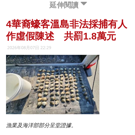
延伸閱讀
4華裔蠔客溫島非法採捕有人
作虛假陳述 共罰1.8萬元
2026年08月07日 22:29
漁業及海洋部部分呈堂證據。