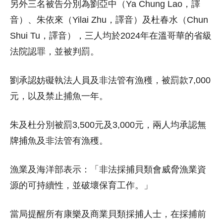
另外三名被告分別為劉亞中（Ya Chung Lao，譯
音）、朱依來（Yilai Zhu，譯音）及杜春水（Chun
Shui Tu，譯音），三人均於2024年在溫哥華的省級
法院認罪，並被判罰。
劉承認妨礙執法人員及非法管有漁穫，被罰款7,000
元，以及禁止捕魚一年。
朱及杜分別被罰3,500元及3,000元，兩人均承認無
牌捕魚及非法管有漁穫。
漁業及海洋部表示：「非法採捕貝類會威脅漁業資
源的可持續性，並破壞保育工作。」
當局提醒所有康樂及商業貝類採捕人士，在採捕前