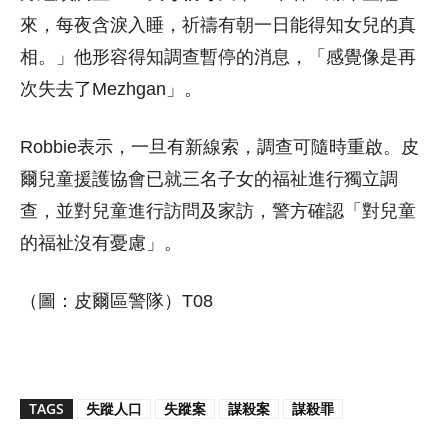
來，每夜含淚入睡，祈禱有朝一日能得知女兒的真
相。」他形容得知調查暫停的消息，「感覺像是再
次失去了Mezhgan」。
Robbie表示，一旦有新線索，調查可隨時重啟。皮
爾兒童援護協會已就三名子女的福祉進行獨立調
查，並對兒童進行訪問及家訪，警方確認「對兒童
的福祉沒有憂慮」。
（圖：皮爾區警隊）T08
TAGS
失蹤人口
失蹤案
謀殺案
謀殺罪