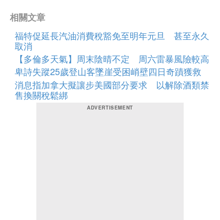
相關文章
福特促延長汽油消費稅豁免至明年元旦 甚至永久
取消
【多倫多天氣】周末陰晴不定 周六雷暴風險較高
卑詩失蹤25歲登山客墜崖受困峭壁四日奇蹟獲救
消息指加拿大擬讓步美國部分要求 以解除酒類禁
售換關稅鬆綁