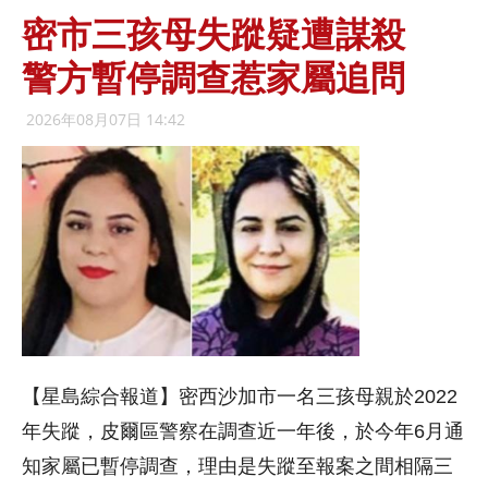
密市三孩母失蹤疑遭謀殺
警方暫停調查惹家屬追問
2026年08月07日 14:42
【星島綜合報道】密西沙加市一名三孩母親於2022
年失蹤，皮爾區警察在調查近一年後，於今年6月通
知家屬已暫停調查，理由是失蹤至報案之間相隔三