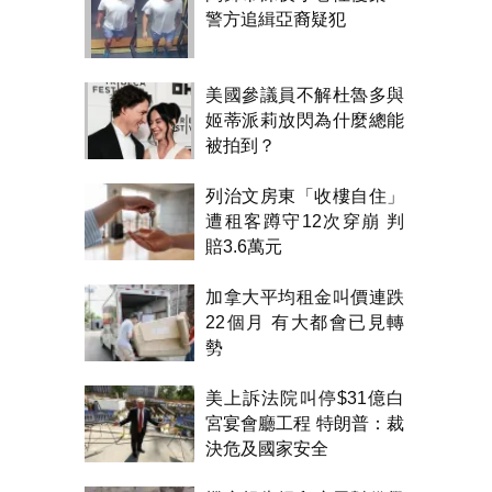
警方追緝亞裔疑犯
美國參議員不解杜魯多與
姬蒂派莉放閃為什麼總能
被拍到？
列治文房東「收樓自住」
遭租客蹲守12次穿崩 判
賠3.6萬元
加拿大平均租金叫價連跌
22個月 有大都會已見轉
勢
美上訴法院叫停$31億白
宮宴會廳工程 特朗普：裁
決危及國家安全