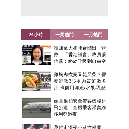
24小時
一周熱門
一月熱門
獲加拿大和聯合國出手營
救 「香港議會」成員張
信燕：終於呼吸到自由空
氣！
雞胸肉煮完又乾又柴？營
養師教3步令肉質鮮嫩多
汁 煮前用洋蔥/水果/乳酪
醃製都得？
頑童拒扣安全帶客機臨起
飛折返 全機乘客滯留維
多利亞過夜
萬錦市深夜小巷性侵案