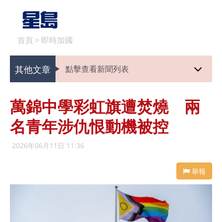
首頁
>
即時加國
其他文章
點擊查看新聞列表
萬錦中學彩虹旗遭焚燒 兩
名青年涉仇恨動機被控
2026年06月11日 11:36
舉報