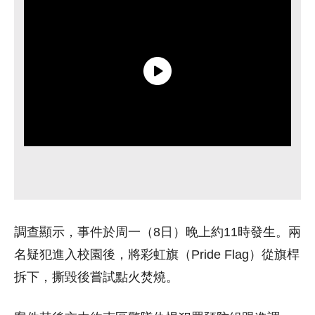
調查顯示，事件於周一（8日）晚上約11時發生。兩
名疑犯進入校園後，將彩虹旗（Pride Flag）從旗桿
拆下，撕毀後嘗試點火焚燒。