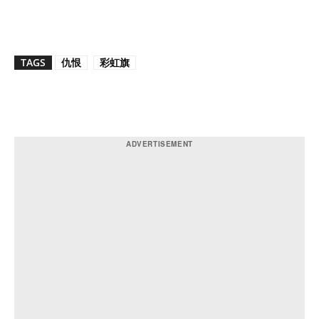
TAGS
仇恨
彩虹旗