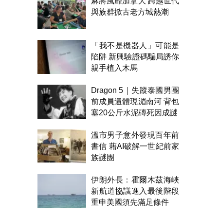
麻將風靡加拿大 跨越世代
與族群掀古老方城熱潮
「我不是機器人」可能是
陷阱 新興驗證碼騙局誘你
親手植入木馬
Dragon 5｜失蹤泰國男團
前成員遺體現湄南河 背包
塞20公斤水泥磚死因成謎
溫市男子意外發現百年前
書信 藉AI破解一世紀前家
族謎團
伊朗外長：霍爾木茲海峽
新航道協議進入最後階段
重申美國須先滿足條件