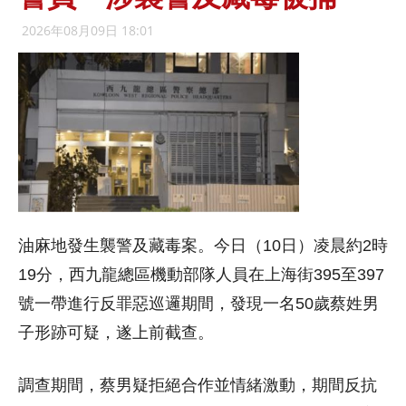
2026年08月09日 18:01
油麻地發生襲警及藏毒案。今日（10日）凌晨約2時
19分，西九龍總區機動部隊人員在上海街395至397
號一帶進行反罪惡巡邏期間，發現一名50歲蔡姓男
子形跡可疑，遂上前截查。
調查期間，蔡男疑拒絕合作並情緒激動，期間反抗