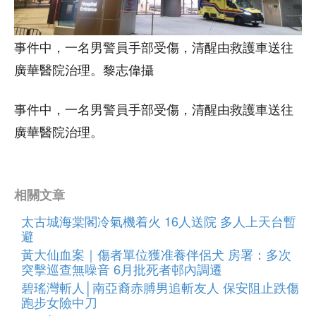
事件中，一名男警員手部受傷，清醒由救護車送往
廣華醫院治理。黎志偉攝
事件中，一名男警員手部受傷，清醒由救護車送往
廣華醫院治理。
相關文章
太古城海棠閣冷氣機着火 16人送院 多人上天台暫
避
黃大仙血案｜傷者單位獲准養伴侶犬 房署：多次
突擊巡查無噪音 6月批死者邨內調遷
碧瑤灣斬人│南亞裔赤膊男追斬友人 保安阻止跌傷
跑步女險中刀