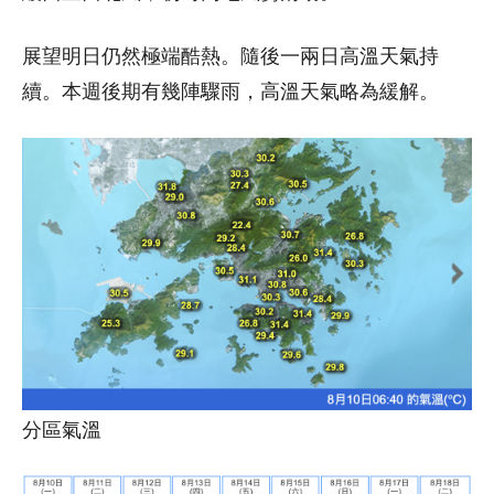
展望明日仍然極端酷熱。隨後一兩日高溫天氣持
續。本週後期有幾陣驟雨，高溫天氣略為緩解。
分區氣溫