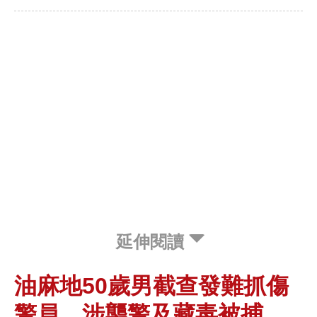
延伸閱讀
油麻地50歲男截查發難抓傷
警員 涉襲警及藏毒被捕