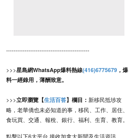
---------------------------------------------
>>>
星島網WhatsApp爆料熱線
(416)6775679
，爆
料一經錄用，薄酬致意。
>>>
新移民抵埗攻
立即瀏覽【
生活百答
】欄目：
略，老華僑也未必知道的事，移民、工作、居住、
食玩買、交通、報稅、銀行、福利、生育、教育。
點擊以下6大平台 接收加拿大新聞及生活資訊