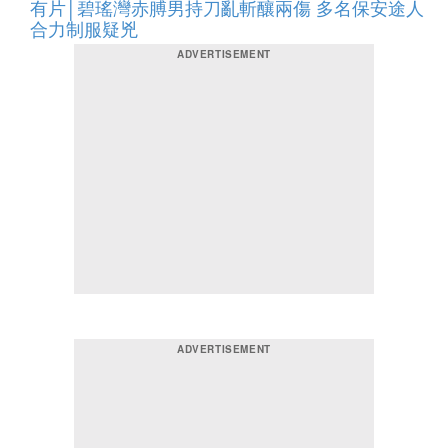
有片│碧瑤灣赤膊男持刀亂斬釀兩傷 多名保安途人
合力制服疑兇