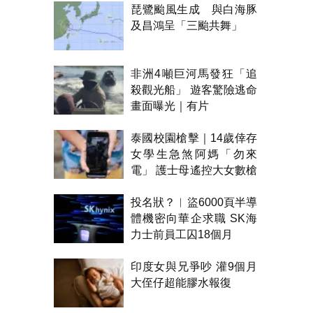
琵鷺颱風生成 與白海豚
及昌鴻呈「三颱共舞」
非洲4噸巨河馬發狂「追
殺觀光船」 遊客驚險逃命
畫面曝光｜有片
泰國校園槍擊｜14歲倖存
女學生急煞阿媽「勿來
電」 護士母遙控大女數槍
聲報警
投名狀？︱盜6000頁半導
體機密向華企求職 SK海
力士前員工囚18個月
印度女與兄爭吵 灌9個月
大侄仔超能膠水報復