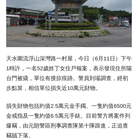
天水圍流浮山深灣路一村屋，今日（6月11日）下午
1時許，一名52歲姓丁女住戶報案，表示發現住所陽
台門被撬，單位有搜掠痕跡。警員到場調查，經初
步點算，相信單位損失近10萬元財物。
損失財物包括約值2.5萬元金手鐲、一隻約值6500元
金戒指及一隻約值6.5萬元手錶。目前警方將案件列
爆竊，由元朗警區刑事調查隊第十隊跟進，正追查
竊賊下落。