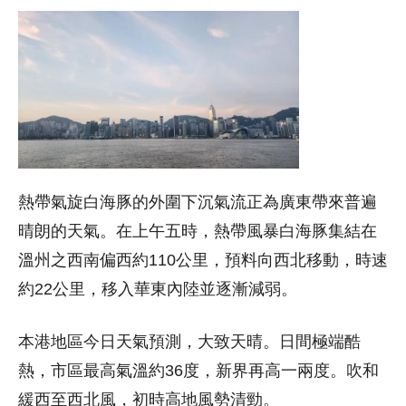
熱帶氣旋白海豚的外圍下沉氣流正為廣東帶來普遍
晴朗的天氣。在上午五時，熱帶風暴白海豚集結在
溫州之西南偏西約110公里，預料向西北移動，時速
約22公里，移入華東內陸並逐漸減弱。
本港地區今日天氣預測，大致天晴。日間極端酷
熱，市區最高氣溫約36度，新界再高一兩度。吹和
緩西至西北風，初時高地風勢清勁。