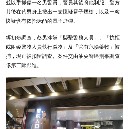
並以手抓傷一名男警員，警員其後將他制服。警方
其後在蔡男身上搜出一支懷疑電子煙槍，以及一粒
懷疑含有依托咪酯的電子煙彈。
經初步調查，蔡男涉嫌「襲擊警務人員」、「抗拒
或阻礙警務人員執行職務」及「管有危險藥物」被
捕，現正被扣留調查。案件交由油尖警區刑事調查
隊第三隊跟進。