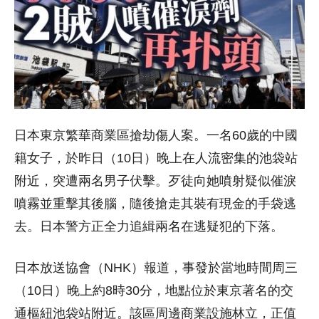
日本東京繁華商業區搶劫傷人案。一名60歲的中國
籍女子，於昨日（10日）晚上在人流密集的池袋站
附近，突遭兩名男子伏擊。歹徒向她噴射疑似催淚
噴霧並重擊其後腦，隨後搶走其裝有現金的手袋逃
去。日本警方正全力追緝兩名在逃疑犯的下落。
日本放送協會（NHK）報道，事發於當地時間周三
（10日）晚上約8時30分，地點位於東京著名的交
通樞紐池袋站附近。該區周邊商業設施林立，正值