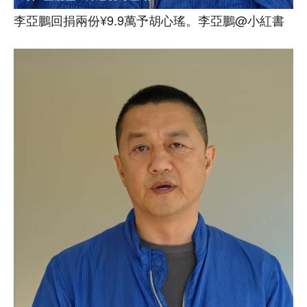
李亞鵬回捐兩份¥9.9萬予胡心瑤。李亞鵬@小紅書