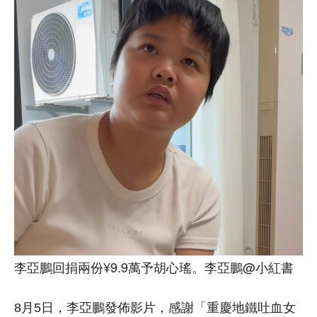
李亞鵬回捐兩份¥9.9萬予胡心瑤。李亞鵬@小紅書
8月5日，李亞鵬發佈影片，感謝「重慶地鐵吐血女