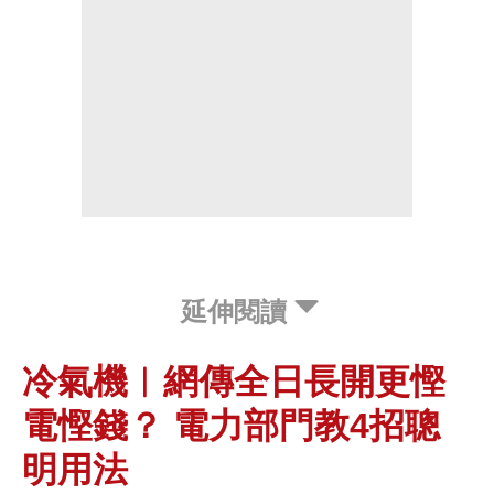
延伸閱讀
冷氣機︱網傳全日長開更慳
電慳錢？ 電力部門教4招聰
明用法