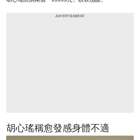
胡心瑤稱愈發感身體不適