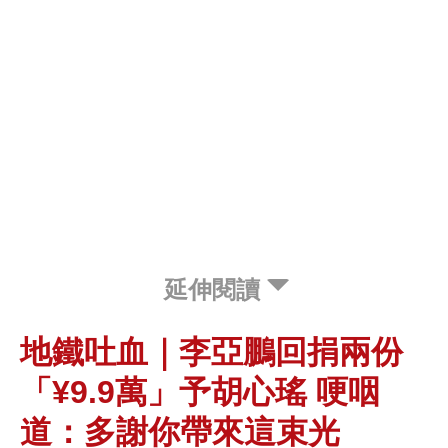
延伸閱讀
地鐵吐血｜李亞鵬回捐兩份
「¥9.9萬」予胡心瑤 哽咽
道：多謝你帶來這束光