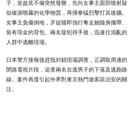
子，並趁其不備突然發難，先向女事主面部噴射疑
似催淚噴霧的化學物質，再揮拳猛烈擊打其後腦。
女事主負傷倒地，歹徒隨即強行奪走她隨身攜帶、
裝有現金的背包。兩名疑犯得手後，迅速往混亂的
人群中逃離現場。
日本警方接報後趕抵封鎖現場調查，正調取周邊的
閉路電視片段，追查兩名在逃男子的下落及逃跑路
線。案件再度引起外界對東京熱門遊客區治安的關
注。