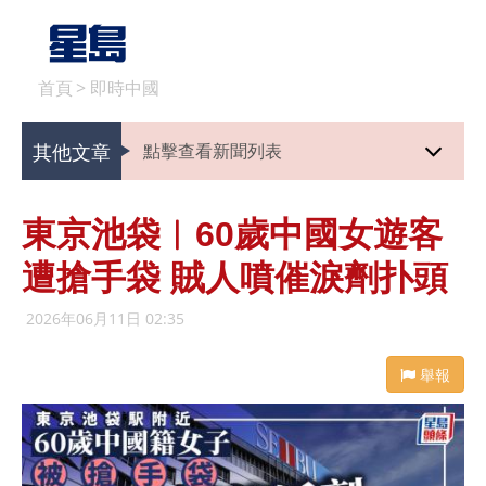
首頁
>
即時中國
其他文章
點擊查看新聞列表
東京池袋︱60歲中國女遊客
遭搶手袋 賊人噴催淚劑扑頭
2026年06月11日 02:35
舉報