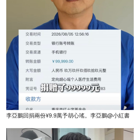
李亞鵬回捐兩份¥9.9萬予胡心瑤。李亞鵬@小紅書