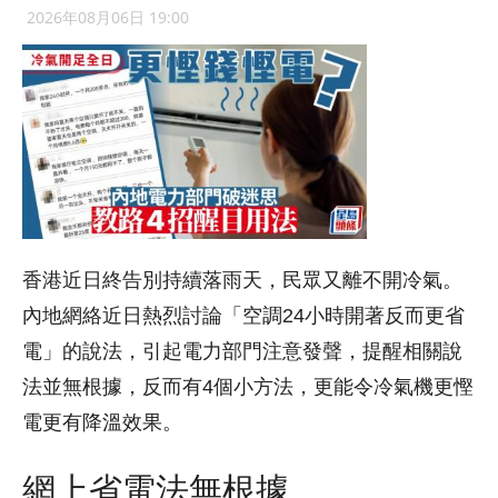
2026年08月06日 19:00
香港近日終告別持續落雨天，民眾又離不開冷氣。
內地網絡近日熱烈討論「空調24小時開著反而更省
電」的說法，引起電力部門注意發聲，提醒相關說
法並無根據，反而有4個小方法，更能令冷氣機更慳
電更有降溫效果。
網上省電法無根據