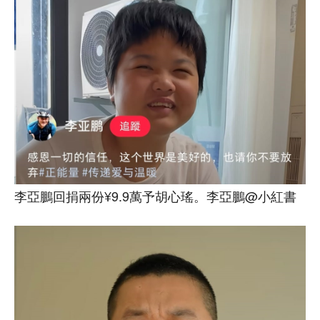
李亞鵬回捐兩份¥9.9萬予胡心瑤。李亞鵬@小紅書