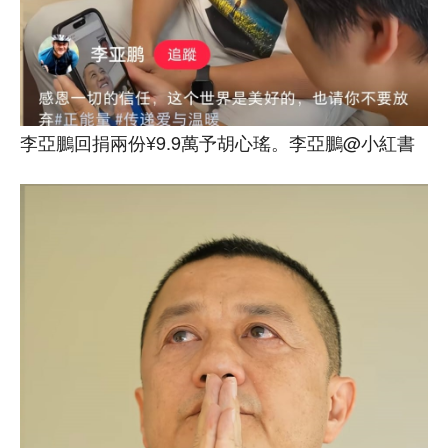
李亞鵬回捐兩份¥9.9萬予胡心瑤。李亞鵬@小紅書