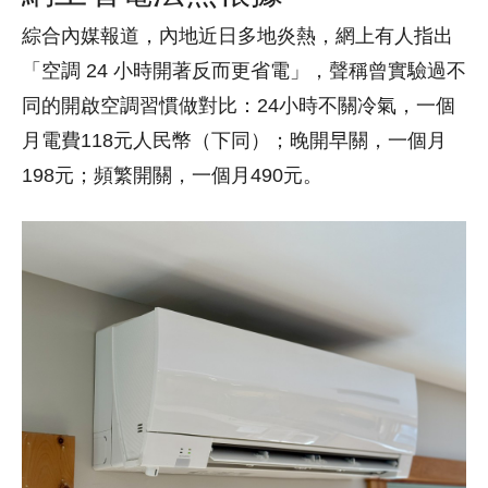
綜合內媒報道，內地近日多地炎熱，網上有人指出
「空調 24 小時開著反而更省電」，聲稱曾實驗過不
同的開啟空調習慣做對比：24小時不關冷氣，一個
月電費118元人民幣（下同）；晚開早關，一個月
198元；頻繁開關，一個月490元。