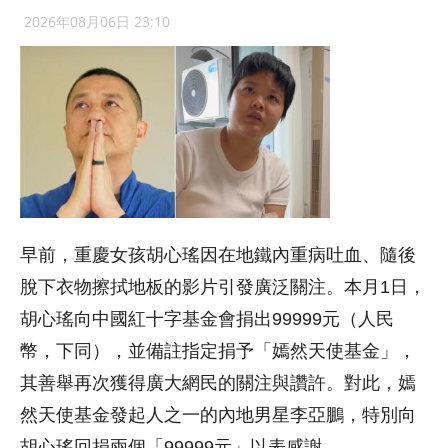
2026年08月06日 23:10
早前，重慶女孩胡心瑤因在地鐵內重病吐血、隨後
脫下衣物擦拭地板的影片引發廣泛關注。本月1日，
胡心瑤向中國紅十字基金會捐出99999元（人民
幣，下同），並備註指定捐予「嫣然天使基金」，
其善舉再次獲得廣大網民的關注與讚許。對此，嫣
然天使基金發起人之一的內地男星李亞鵬，特別向
胡心瑤回捐兩個「99999元」以表感謝。