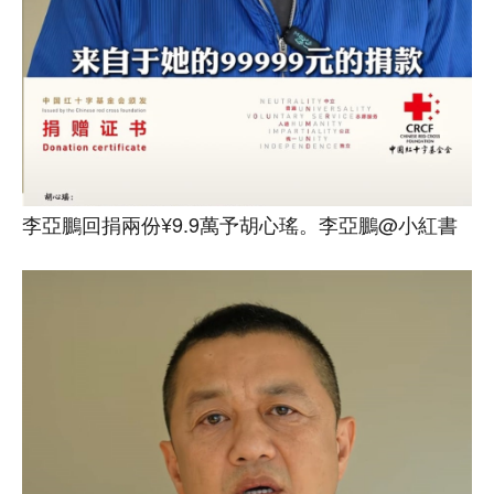
李亞鵬回捐兩份¥9.9萬予胡心瑤。李亞鵬@小紅書