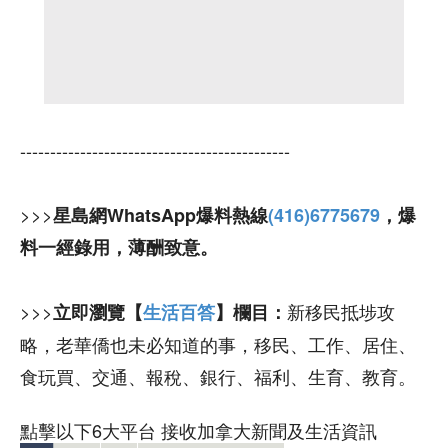
---------------------------------------------
>>>
星島網WhatsApp爆料熱線
(416)6775679
，爆
料一經錄用，薄酬致意。
>>>
新移民抵埗攻
立即瀏覽【
生活百答
】欄目：
略，老華僑也未必知道的事，移民、工作、居住、
食玩買、交通、報稅、銀行、福利、生育、教育。
點擊以下6大平台 接收加拿大新聞及生活資訊