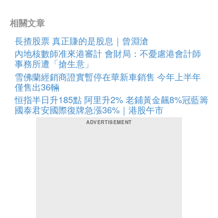
相關文章
長揸股票 真正賺的是股息｜曾淵滄
內地核數師准來港審計 會財局：不憂慮港會計師
事務所遭「搶生意」
雪佛蘭經銷商證實暫停在華新車銷售 今年上半年
僅售出36輛
恒指半日升185點 阿里升2% 老鋪黃金飆8%冠藍籌
國泰君安國際復牌急漲36%｜港股午市