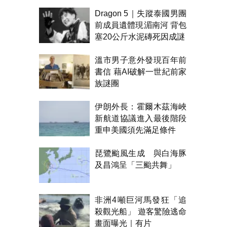
Dragon 5｜失蹤泰國男團
前成員遺體現湄南河 背包
塞20公斤水泥磚死因成謎
溫市男子意外發現百年前
書信 藉AI破解一世紀前家
族謎團
伊朗外長：霍爾木茲海峽
新航道協議進入最後階段
重申美國須先滿足條件
琵鷺颱風生成 與白海豚
及昌鴻呈「三颱共舞」
非洲4噸巨河馬發狂「追
殺觀光船」 遊客驚險逃命
畫面曝光｜有片