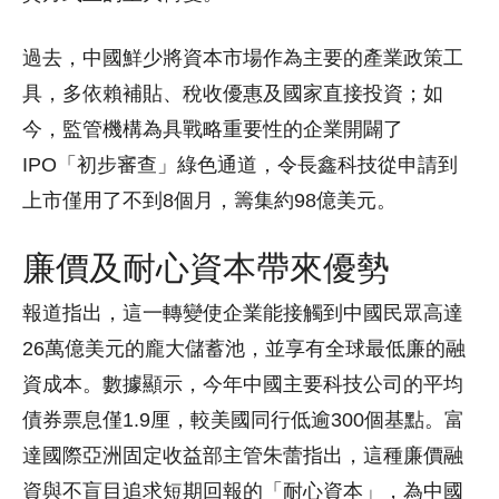
過去，中國鮮少將資本市場作為主要的產業政策工
具，多依賴補貼、稅收優惠及國家直接投資；如
今，監管機構為具戰略重要性的企業開闢了
IPO「初步審查」綠色通道，令長鑫科技從申請到
上市僅用了不到8個月，籌集約98億美元。
廉價及耐心資本帶來優勢
報道指出，這一轉變使企業能接觸到中國民眾高達
26萬億美元的龐大儲蓄池，並享有全球最低廉的融
資成本。數據顯示，今年中國主要科技公司的平均
債券票息僅1.9厘，較美國同行低逾300個基點。富
達國際亞洲固定收益部主管朱蕾指出，這種廉價融
資與不盲目追求短期回報的「耐心資本」，為中國