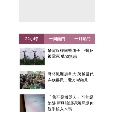
24小時
一周熱門
一月熱門
攀電線桿圖襲鴿子 巨蟒反
被電死 獵物無恙
麻將風靡加拿大 跨越世代
與族群掀古老方城熱潮
「我不是機器人」可能是
陷阱 新興驗證碼騙局誘你
親手植入木馬