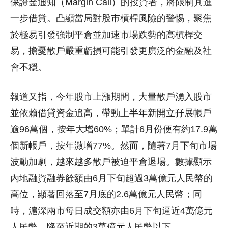
保證金通知（Margin Call）的投資者，將限制其進
一步借貸。凸顯當局對股市槓桿風險的警惕，聚焦
於極易引發強制平倉並加速市場跌勢的高槓桿交
易，擔憂散戶嚴重虧損可能引發更廣泛的金融及社
會不穩。
報道又指，今年股市上漲期間，大量散戶湧入股市
並依賴借貸資金追高，帶動上半年新開立孖展帳戶
逾96萬個，按年大增60%；單計6月份便有約17.9萬
個新帳戶，按年激增77%。然而，隨著7月下旬市場
波動加劇，越來越多散戶被迫平倉退場。數據顯示
內地融資融券餘額由6月下旬超過3萬億元人民幣的
高位，顯著回落至7月底的2.6萬億元人民幣；同
時，滬深兩市每日成交額亦由6月下旬逼近4萬億元
人民幣，降至近期的3萬億元人民幣以下。