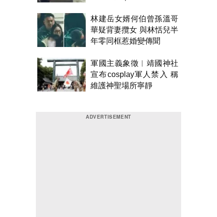
林建岳女婿何伯曾孫溫哥
華疑背妻攬女 與林恬兒半
年零同框惹婚變傳聞
軍國主義象徵︱靖國神社
宣布cosplay軍人禁入 稱
維護神聖場所寧靜