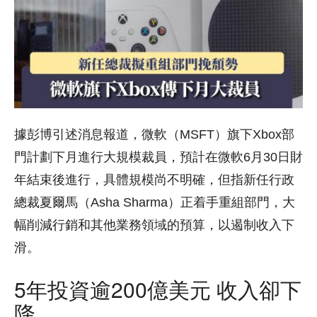
據彭博引述消息報道，微軟（MSFT）旗下Xbox部
門計劃下月進行大規模裁員，預計在微軟6月30日財
年結束後進行，具體規模尚不明確，但指新任行政
總裁夏爾馬（Asha Sharma）正着手重組部門，大
幅削減行銷和其他業務領域的預算，以遏制收入下
滑。
5年投資逾200億美元 收入卻下
降