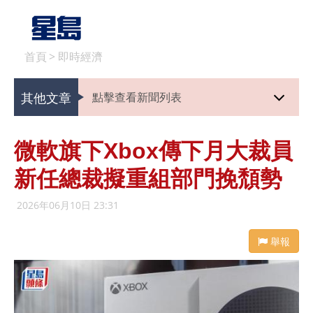
首頁
>
即時經濟
其他文章
點擊查看新聞列表
微軟旗下Xbox傳下月大裁員
新任總裁擬重組部門挽頹勢
2026年06月10日 23:31
舉報