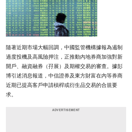
隨著近期市場大幅回調，中國監管機構據報為遏制
過度投機及高風險押注，正推動內地券商加強對新
開戶、融資融券（孖展）及期權交易的審查。據彭
博引述消息報道，中信證券及東方財富在內等券商
近期已提高客戶申請槓桿或衍生品交易的合規要
求。