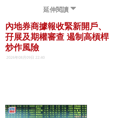
延伸閱讀
內地券商據報收緊新開戶、
孖展及期權審查 遏制高槓桿
炒作風險
2026年08月09日 22:40