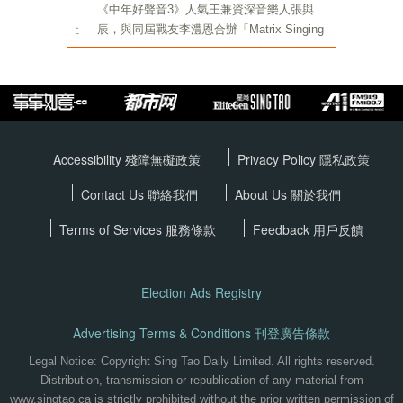
Accessibility 殘障無礙政策
Privacy Policy
隱私政策
Contact Us 聯絡我們
About Us 關於我們
Terms of Services
服務條款
Feedback 用戶反饋
Election Ads Registry
Advertising Terms & Conditions 刊登廣告條款
Legal Notice: Copyright Sing Tao Daily Limited. All rights reserved.
Distribution, transmission or republication of any material from
www.singtao.ca is strictly prohibited without the prior written permission of