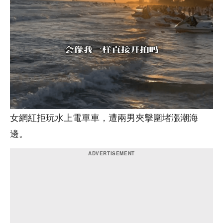
女網紅拒玩水上電單車，遭兩男夾擊圍堵漲潮海
邊。