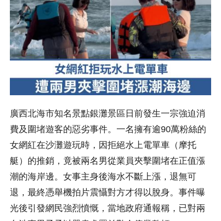
廣西北海市知名景點銀灘景區日前發生一宗強迫消
費及圍堵遊客的惡劣事件。一名擁有逾90萬粉絲的
女網紅在沙灘遊玩時，因拒絕水上電單車（摩托
艇）的推銷，竟被兩名男從業員夾擊圍堵在正值漲
潮的海岸邊。女事主身後海水不斷上漲，退無可
退，最終憑舉機拍片震懾對方才得以脫身。事件曝
光後引發網民強烈憤慨，當地政府通報稱，已對兩