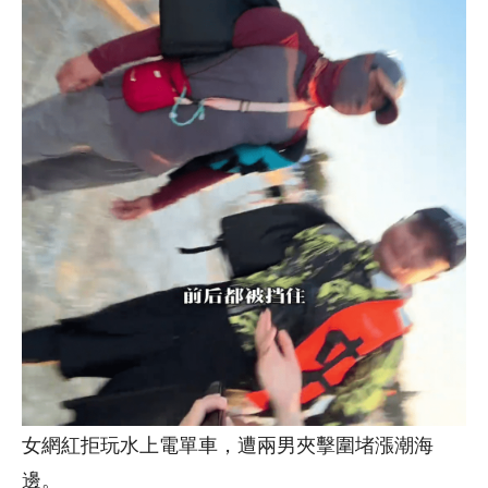
女網紅拒玩水上電單車，遭兩男夾擊圍堵漲潮海
邊。