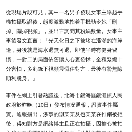
從現場片段可見，其中一名男子發現女事主舉起手
機拍攝取證後，態度激動地指着手機勒令她「刪
掉、關掉視頻」，並出言詢問其粉絲數量。女事主
事後發文直言：「光天化日之下被堵在漲潮的海岸
邊，身後就是海水退無可退。即使平時有健身習
慣，一對二的局面依舊讓人心裏發怵，全程緊繃十
分害怕，多虧錄下視頻震懾住對方，最後有驚無險
順利脫身。」
事件在網上引發熱議後，北海市銀海區銀灘鎮人民
政府於昨晚（10日）發布情況通報，證實事件屬
實。通報指出，涉事的謝某某及包某某在推銷被拒
後，得知對方是網絡博主且正在拍攝，因擔心被拍