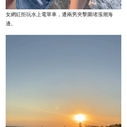
女網紅拒玩水上電單車，遭兩男夾擊圍堵漲潮海
邊。