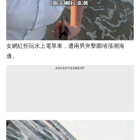
女網紅拒玩水上電單車，遭兩男夾擊圍堵漲潮海
邊。