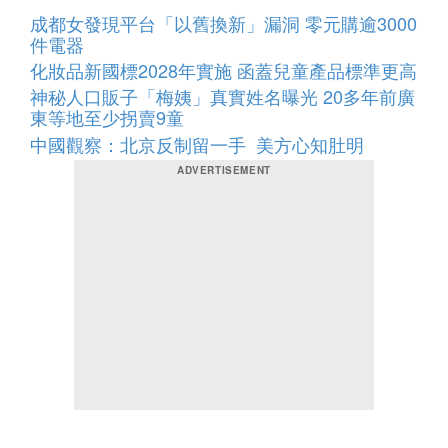
成都女發現平台「以舊換新」漏洞 零元購逾3000
件電器
化妝品新國標2028年實施 函蓋兒童產品標準更高
神秘人口販子「梅姨」真實姓名曝光 20多年前廣
東等地至少拐賣9童
中國觀察：北京反制留一手 美方心知肚明