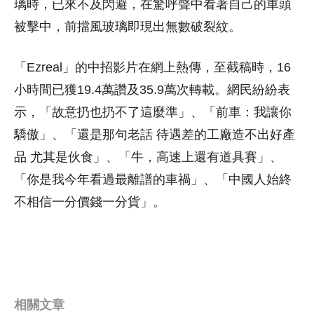
璃時，已來不及閃避，在驚呼聲中看著自己的車頭
被擊中，前擋風玻璃即現出無數破裂紋。
「Ezreal」的中招影片在網上熱傳，至截稿時，16
小時間已獲19.4萬讚及35.9萬次轉載。網民紛紛表
示，「故意扔也扔不了這麼準」、「前車：我讓你
驕傲」、「還是那句老話 待遇差的工廠造不出好產
品 尤其是伙食」、「牛，高速上還有道具賽」、
「你是我今年看過最離譜的車禍」、「中國人始終
不相信一分價錢一分貨」。
相關文章