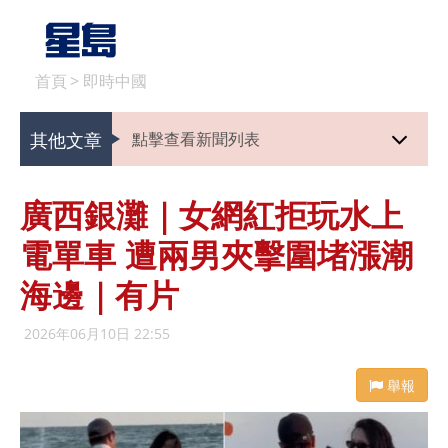
首頁
>
即時中國
其他文章
點擊查看新聞列表
廣西銀灘｜女網紅拒玩水上
電單車 遭兩男夾擊圍堵漲潮
海邊｜有片
2026年06月10日 22:55
舉報