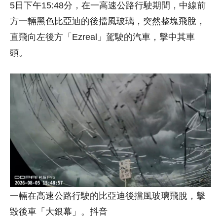
5日下午15:48分，在一高速公路行駛期間，中線前
方一輛黑色比亞迪的後擋風玻璃，突然整塊飛脫，
直飛向左後方「Ezreal」駕駛的汽車，擊中其車
頭。
一輛在高速公路行駛的比亞迪後擋風玻璃飛脫，擊
毀後車「大銀幕」。抖音