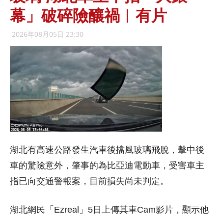
幕」破碎險釀禍︱有片
2026年08月05日 23:30
湖北有高速公路發生汽車後擋風玻璃飛脫，擊中後
車的驚險意外，肇事的為比亞迪電動車，受害車主
指已向交通警報案，目前損失尚未判定。
湖北網民「Ezreal」5日上傳其車Cam影片，顯示他