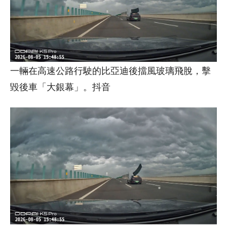
一輛在高速公路行駛的比亞迪後擋風玻璃飛脫，擊
毀後車「大銀幕」。抖音