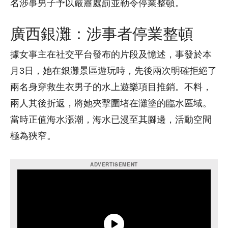
名涉事男子予以嚴肅處罰並勒令停業整頓。
廣西銀灘：涉事者停業整頓
據女事主在社交平台發布的片段及憶述，事發於本
月3日，她在銀灘景區遊玩時，先後兩次明確拒絕了
兩名身穿救生衣男子的水上遊樂項目推銷。不料，
兩人其後折返，將她夾擊圍堵在灘塗的臨水區域。
當時正值海水漲潮，海水已漫至其腳邊，活動空間
極為狹窄。