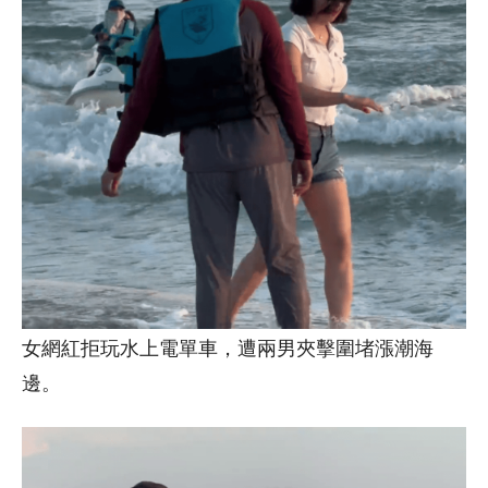
女網紅拒玩水上電單車，遭兩男夾擊圍堵漲潮海
邊。