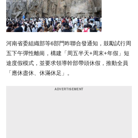
河南省委組織部等6部門昨聯合發通知，鼓勵試行周
五下午彈性離崗，構建「周五半天+周末+年假」短
途度假模式，並要求領導幹部帶頭休假，推動全員
「應休盡休、休滿休足」。