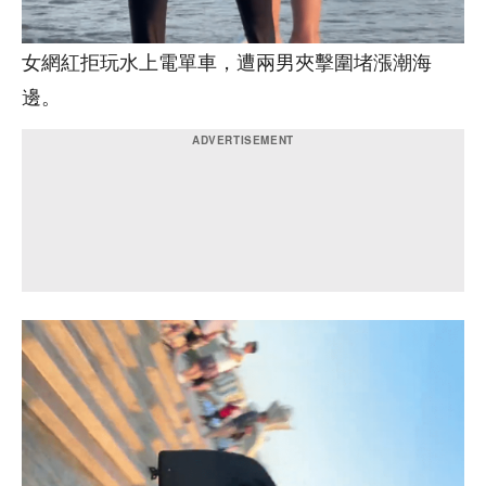
女網紅拒玩水上電單車，遭兩男夾擊圍堵漲潮海
邊。