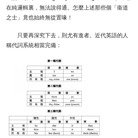
在純邏輯裏，無法說得通。怎麼上述那些個「衞道
之士」竟也始終無從置喙！
只要再深究下去，則尤有進者。近代英語的人
稱代詞系統相當完備：