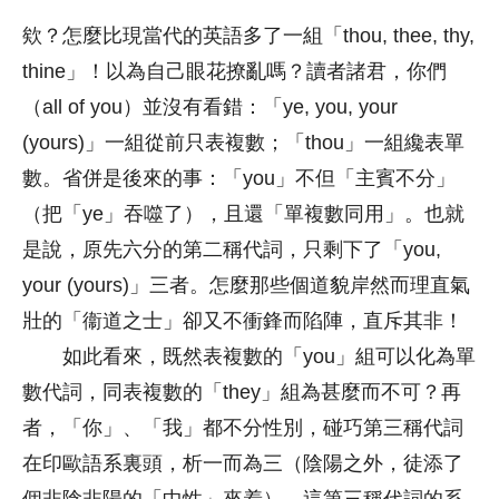
欸？怎麼比現當代的英語多了一組「thou, thee, thy,
thine」！以為自己眼花撩亂嗎？讀者諸君，你們
（all of you）並沒有看錯：「ye, you, your
(yours)」一組從前只表複數；「thou」一組纔表單
數。省併是後來的事：「you」不但「主賓不分」
（把「ye」吞噬了），且還「單複數同用」。也就
是說，原先六分的第二稱代詞，只剩下了「you,
your (yours)」三者。怎麼那些個道貌岸然而理直氣
壯的「衞道之士」卻又不衝鋒而陷陣，直斥其非！
如此看來，既然表複數的「you」組可以化為單
數代詞，同表複數的「they」組為甚麼而不可？再
者，「你」、「我」都不分性別，碰巧第三稱代詞
在印歐語系裏頭，析一而為三（陰陽之外，徒添了
個非陰非陽的「中性」來着），這第三稱代詞的系