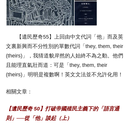
【遺民歷奇55】上回由中文代詞「他」而及英
文裏新興而不分性別的單數代詞「they, them, their
(theirs)」，我猜道貌岸然的人始終不為之動。他們
且能理直氣壯而道：可是「they, them, their
(theirs)」明明是複數啊！英文文法並不允許化用！
相關文章：
【遺民歷奇 50】打破帝國殖民主義下的「語言通
則」──從「他」談起（上）