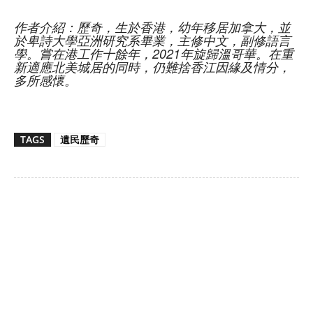
作者介紹：歷奇，生於香港，幼年移居加拿大，並
於卑詩大學亞洲研究系畢業，
主修中文，副修語言
學。嘗在港工作十餘年，2021年旋歸溫哥華。在重
新適應北美城居的同時，
仍難捨香江因緣及情分，
多所感懷。
TAGS
遺民歷奇