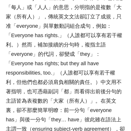
「每人」或「人人」的意思，分明指的是複數「大
家（所有人）」，傳統英文文法卻訂立了成規，只
准「everyone」與單數動詞組合成句，例如：
「Everyone has rights.」（人誰都可以享有若干權
利。）然而，補加接續的分句時，複指主語
「everyone」的代詞，卻變成「they」：
「Everyone has rights; but they all have
responsibilities, too.」（人誰都可以享有若干權
利，但他們也都必須肩負相關的責任。）中文用不
著指明，也可憑藉副詞「都」而看得出前後分句的
主語皆為表複數的「大家（所有人）」。在英文
裏，卻不那麼簡單明瞭：前一分句「everyone
has」與後一分句「they… have」彼此雖在語法上
主謂一致（ensuring subject-verb agreement），卻