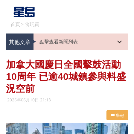
首頁
>
食玩買
其他文章
點擊查看新聞列表
加拿大國慶日全國擊鼓活動
10周年 已逾40城鎮參與料盛
況空前
2026年06月10日 21:13
舉報