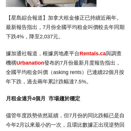
【星島綜合報道】加拿大租金修正已持續近兩年。
最新報告指出，7月份全國平均租金叫價較去年同期
下跌4%，降至2,037元。
據加通社報道，根據房地產平台
Rentals.ca
與調查
機構
Urbanation
發布的7月份最新月度報告指出，
全國平均租金叫價（asking rents）已連續22個月按
年下跌，過去兩年累計跌幅達7.5%。
月租金連升4個月
市場趨於穩定
儘管年度跌勢依然延續，但7月份的同比跌幅已是自
今年2月以來最小的一次，且環比數據正出現逆勢回