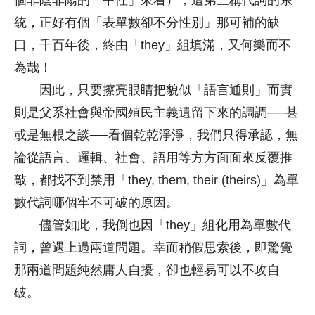
統，正好有個「表單數卻不分性別」那可補的缺
口，千百年後，終由「they」組填滿，又何樂而不
為哉！
因此，只要擦亮眼睛把貌似「語言通則」而實
則是父系社會與帝國殖民主義遺留下來的調調──甚
或是無根之談──看個乾乾淨淨，我們只得承認，無
論從語言、邏輯、社會、語用等方方面面來反覆推
敲，都找不到禁用「they, them, their (theirs)」為單
數代詞哪個牢不可破的原因。
儘管如此，我倒也因「they」組化用為單數代
詞，曾遇上過兩道問題。幸而稍假思索後，即驚覺
那兩道問題純然庸人自擾，卻也輕易可以不攻自
破。