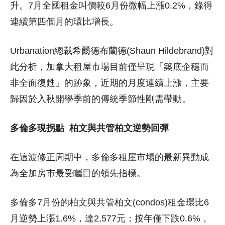
升。7月全國租金叫價較6月份微幅上漲0.2%，錄得
連續第四個月的環比增長。
Urbanation總裁希爾德布蘭德(Shaun Hildebrand)對
此分析，加拿大租屋市場目前僅呈現「築底企穩而
非全面復甦」的跡象，近期的月度連續上漲，主要
歸因於入秋開學季前的傳統季節性剛需帶動。
多倫多現拐點
柏文與共管柏文逆勢回彈
在這波修正周期中，多倫多租屋市場的最新異動成
為全加房市最受矚目的領先指標。
多倫多7月份的柏文與共管柏文(condos)租金環比6
月逆勢上漲1.6%，達2,577元；按年僅下跌0.6%，