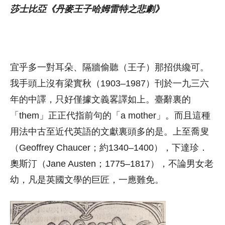
莎士比亞《丹麥王子哈姆雷特之悲劇》
宜乎多一對耳朵、隔牆偷聽（王子）那招供纔可。
我手頭上沒有梁實秋（1903–1987）刊於一九三六
年的中譯，只好僅據文義畧譯如上。臺辭裏的
「them」正正代指前句的「a mother」。而且這種
用法中古至近代英語的文獻裏頭多的是。上至喬叟
（Geoffrey Chaucer；約1340–1400），下達珍．
奧斯汀（Jane Austen；1775–1817），不論男女老
幼，凡是英國文學的巨匠，一應難免。