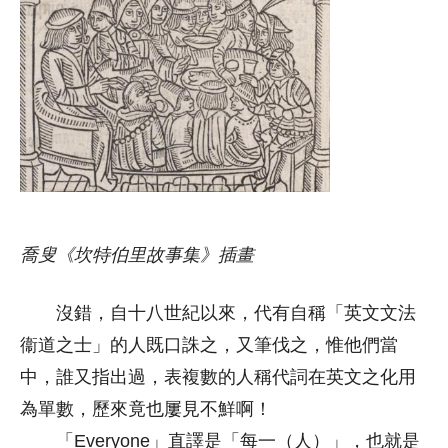
喬叟《坎特伯里故事集》插畫
沒錯，自十八世紀以來，代有自稱「英文文法
衞道之士」的人既口誅之，又筆伐之，惟他們當
中，誰又指出過，表複數的人稱代詞在英文之化用
為單數，歷來竟也屢見不鮮啊！
「Everyone」直譯是「每一（人）」，也就是