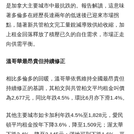
是加拿大主要城市中最抗跌的。報告解讀，這意味
著多倫多在經歷長達兩年的低迷後已迎來市場拐
點，隨著新共管柏文完工量銳減導致供給收縮，加
上租金回落釋放了積壓已久的自住需求，市場正走
向供需平衡。
溫哥華最昂貴但持續修正
相比多倫多的回暖，溫哥華依舊維持全國最昂貴但
持續修正的基調，其柏文與共管柏文平均租金叫價
為2,677元，同比年跌4.5%，環比6月亦下滑1.4%。
其他主要城市如卡加利年跌4.5%至1,828元，愛民
頓平均租金按年下降3.6%，降至1,509元；渥太華