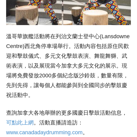
溫哥華旗艦活動將在列治文蘭士登中心(Lansdowne
Centre)西北角停車場舉行。活動內容包括原住民歡
迎和擊鼓儀式、多元文化擊鼓表演、舞龍舞獅、武
術表演，以及展現當今加拿大多元文化的展示。現
場將免費發放2000多個紀念版沙鈴鼓，數量有限，
先到先得，讓每個人都能參與到全國同步的擊鼓慶
祝活動中。
查詢加拿大各地舉辦的更多國慶日擊鼓活動信息，
可點此上網
。活動直播請造訪：
www.canadadaydrumming.com
。