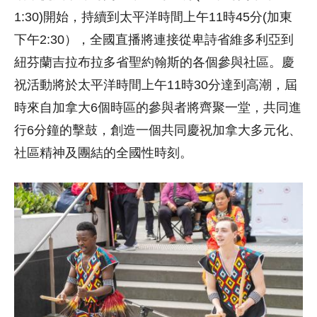
1:30)開始，持續到太平洋時間上午11時45分(加東
下午2:30），全國直播將連接從卑詩省維多利亞到
紐芬蘭吉拉布拉多省聖約翰斯的各個參與社區。慶
祝活動將於太平洋時間上午11時30分達到高潮，屆
時來自加拿大6個時區的參與者將齊聚一堂，共同進
行6分鐘的擊鼓，創造一個共同慶祝加拿大多元化、
社區精神及團結的全國性時刻。