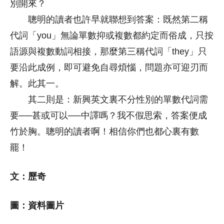
別開來？
聰明的讀者也許早就聯想到答案：既然第二稱
代詞「you」無論單數抑或複數都約定而俗成，只按
語源與複數動詞相接，那麼第三稱代詞「they」只
要沿此成例，即可避免自尋煩惱，問題亦可迎刃而
解。此其一。
其二則是：新興英文裏不分性別的單數代詞需
要──甚或可以──中譯嗎？我不假思索，答案便成
竹於胸。聰明的讀者啊！相信你們也都心裏有數
罷！
文：
歷奇
圖：資料圖片