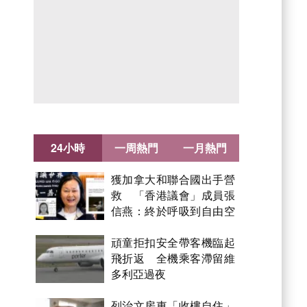
24小時
一周熱門
一月熱門
獲加拿大和聯合國出手營
救 「香港議會」成員張
信燕：終於呼吸到自由空
氣！
頑童拒扣安全帶客機臨起
飛折返 全機乘客滯留維
多利亞過夜
列治文房東「收樓自住」