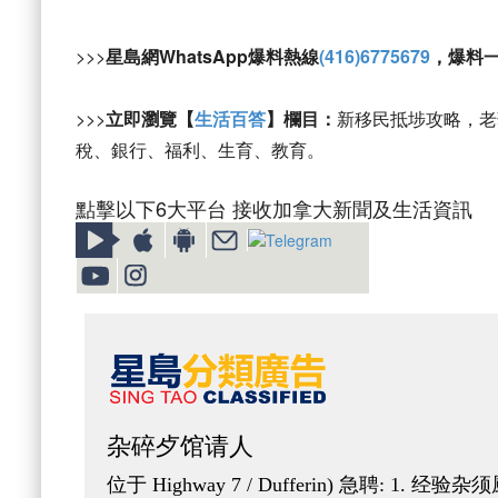
>>>
星島網WhatsApp爆料熱線
(416)6775679
，爆料
>>>
立即瀏覽【
生活百答
】欄目：
新移民抵埗攻略，老
稅、銀行、福利、生育、教育。
點擊以下6大平台 接收加拿大新聞及生活資訊