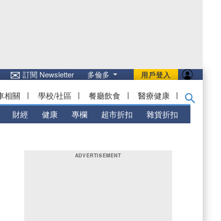
✉
訂閱 Newsletter
多倫多
用戶登入
車相關
|
學校/社區
|
餐廳飲食
|
醫療健康
|
財經
健康
專欄
超市折扣
雜貨折扣