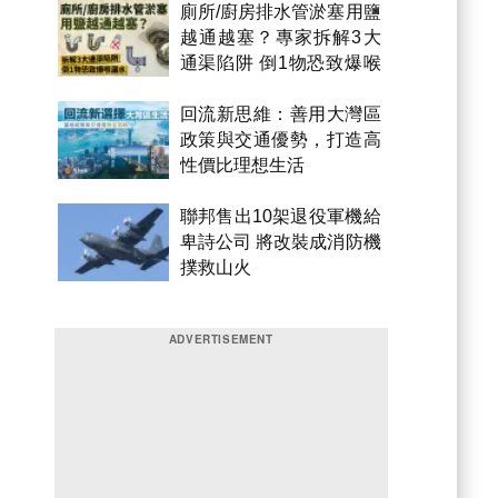
廁所/廚房排水管淤塞用鹽
越通越塞？專家拆解3大
通渠陷阱 倒1物恐致爆喉
漏水
回流新思維：善用大灣區
政策與交通優勢，打造高
性價比理想生活
聯邦售出10架退役軍機給
卑詩公司 將改裝成消防機
撲救山火