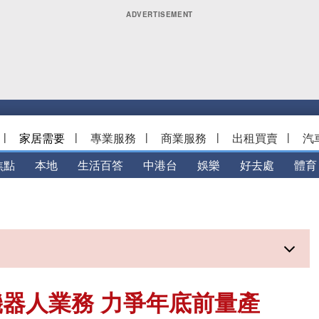
|
家居需要
|
專業服務
|
商業服務
|
出租買賣
|
汽
焦點
本地
生活百答
中港台
娛樂
好去處
體育
器人業務 力爭年底前量產