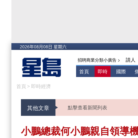
請人
招聘商業分類小廣告 >
首頁
即時
國際
首頁
>
即時經濟
其他文章
點擊查看新聞列表
小鵬總裁何小鵬親自領導機