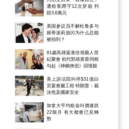
遭租客蹲守12次穿崩 判
賠3.6萬元
美国参议员不解杜鲁多与
姬蒂派莉放闪为什么总能
被拍到？
81歲高雄返港佳視藝人世
紀聚會 初代郭靖黃蓉同框
勾起《神鵰俠侶》回憶殺
美上訴法院叫停$31億白
宮宴會廳工程 特朗普：裁
決危及國家安全
加拿大平均租金叫價連跌
22個月 有大都會已見轉
勢