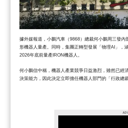
據外媒報道，小鵬汽車（9868）總裁何小鵬周三發
形機器人量產。同時，集團正轉型發展「物理AI」，
2026年底前量產IRON機器人。
何小鵬信中稱，機器人產業競爭日益激烈，雖然已經
決策能力，因此決定立即擔任機器人部門的「行政總