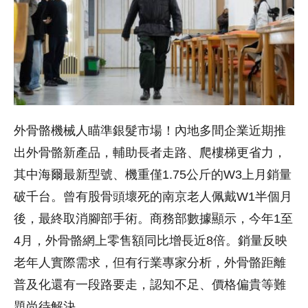
外骨骼機械人瞄準銀髮市場！內地多間企業近期推
出外骨骼新產品，輔助長者走路、爬樓梯更省力，
其中海爾最新型號、機重僅1.75公斤的W3上月銷量
破千台。曾有股骨頭壞死的南京老人佩戴W1半個月
後，最終取消腳部手術。商務部數據顯示，今年1至
4月，外骨骼網上零售額同比增長近8倍。銷量反映
老年人實際需求，但有行業專家分析，外骨骼距離
普及化還有一段路要走，認知不足、價格偏貴等難
題尚待解決。