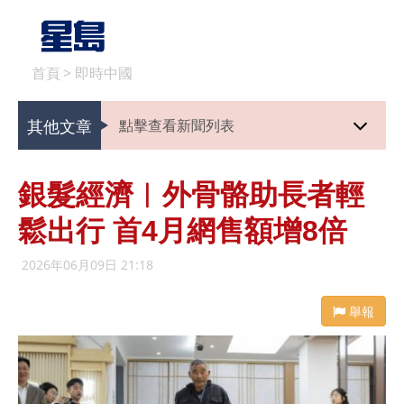
首頁
>
即時中國
其他文章
點擊查看新聞列表
銀髮經濟︱外骨骼助長者輕
鬆出行 首4月網售額增8倍
2026年06月09日 21:18
舉報