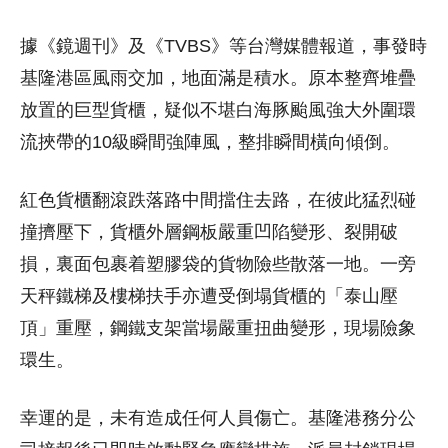
據《鏡週刊》及《TVBS》等台灣媒體報道，事發時
基隆港區風雨交加，地面滿是積水。原本整齊堆疊
放置的巨型貨櫃，疑似不堪白海豚颱風強大外圍環
流挾帶的10級瞬間強陣風，整排瞬間橫向傾倒。
紅色貨櫃翻滾跌落路中間擋住去路，在彼此猛烈碰
撞擠壓下，貨櫃外層鋼板嚴重凹陷變形、裂開破
損，裏面包裹着塑膠袋的貨物險些散落一地。一旁
天秤鐵梯及樓梯扶手亦遭受倒塌貨櫃的「泰山壓
頂」重壓，鋼鐵支架當場嚴重扭曲變形，現場險象
環生。
幸運的是，未有造成任何人員傷亡。基隆港務分公