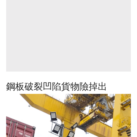
鋼板破裂凹陷貨物險掉出