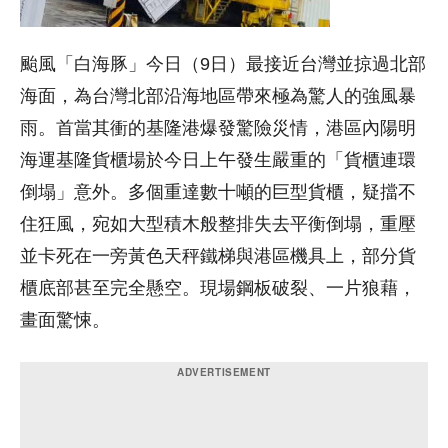
颱風「白海豚」今日（9日）最接近台灣並掠過北部
海面，為台灣北部沿海地區帶來極為驚人的強風暴
雨。首當其衝的基隆港爆發驚險災情，港區內陽明
海運基隆貨櫃場於今日上午發生嚴重的「貨櫃連環
倒塌」意外。多個重達數十噸的巨型貨櫃，疑擋不
住狂風，宛如大型積木般整排失去平衡倒塌，重壓
並卡死在一旁黃色天秤鐵梯與港區機具上，部分貨
櫃底部甚至完全懸空。現場鋼板破裂、一片狼藉，
畫面驚悚。