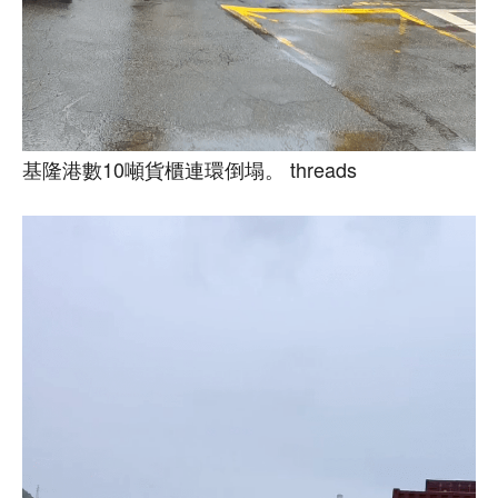
基隆港數10噸貨櫃連環倒塌。 threads