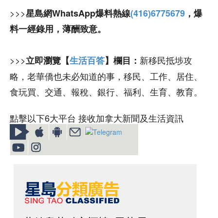
>>>
星島網WhatsApp爆料熱線
(416)6775679
，爆
料一經錄用，薄酬致意。
>>>
新移民抵埗攻
立即瀏覽【
生活百答
】欄目：
略，老華僑也未必知道的事，移民、工作、居住、
食玩買、交通、報稅、銀行、福利、生育、教育。
點擊以下6大平台 接收加拿大新聞及生活資訊