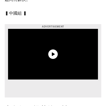
▍中國組 ▍