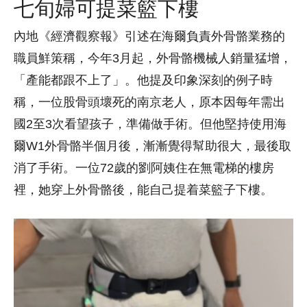
七旬婦可提菜籃下樓
內地《經濟觀察報》引述在海爾負責外骨骼業務的
職員鮮策稱，今年3月起，外骨骼機械人銷量猛增，
「產能都跟不上了」。他提及印象深刻的例子時
稱，一位股骨頭壞死的南京老人，原本因每年需出
國2至3次看望孩子，準備做手術。但他堅持使用海
爾W1外骨骼半個月後，漸漸覺得幫助很大，最後取
消了手術。一位72歲的劉阿姨住在無電梯的樓房
裡，她穿上外骨骼後，能自己提着菜籃子下樓。