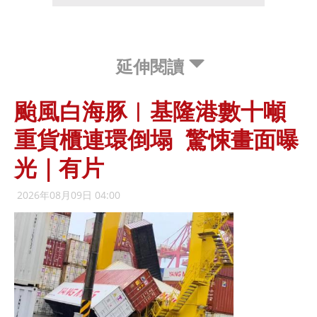
延伸閱讀
颱風白海豚︱基隆港數十噸
重貨櫃連環倒塌 驚悚畫面曝
光｜有片
2026年08月09日 04:00