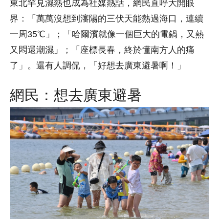
東北罕見濕熱也成為社媒熱話，網民直呼大開眼
界：「萬萬沒想到瀋陽的三伏天能熱過海口，連續
一周35℃」；「哈爾濱就像一個巨大的電鍋，又熱
又悶還潮濕」；「座標長春，終於懂南方人的痛
了」。還有人調侃，「好想去廣東避暑啊！」
網民：想去廣東避暑