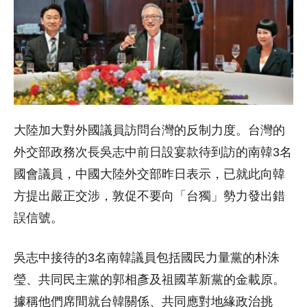
大陸加大對外國議員訪問台灣的反制力度。台灣的
外交部政務次長吳志中前日設宴款待到訪的南韓3名
國會議員，中國大陸外交部昨日表示，已就此向韓
方提出嚴正交涉，敦促不要向「台獨」勢力發出錯
誤信號。
吳志中接待的3名南韓議員包括國民力量黨的朴洙
瑩、共同民主黨的郭相彥及祖國革新黨的金載原。
據稱他們席間就台韓關係、共同應對地緣政治挑