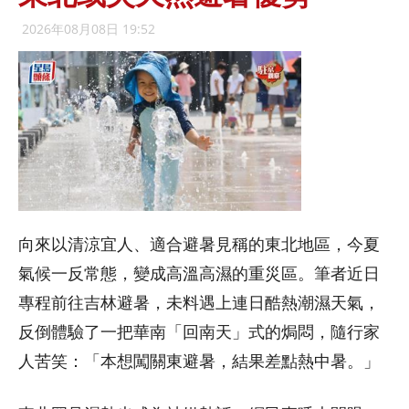
2026年08月08日 19:52
向來以清涼宜人、適合避暑見稱的東北地區，今夏
氣候一反常態，變成高溫高濕的重災區。筆者近日
專程前往吉林避暑，未料遇上連日酷熱潮濕天氣，
反倒體驗了一把華南「回南天」式的焗悶，隨行家
人苦笑：「本想闖關東避暑，結果差點熱中暑。」