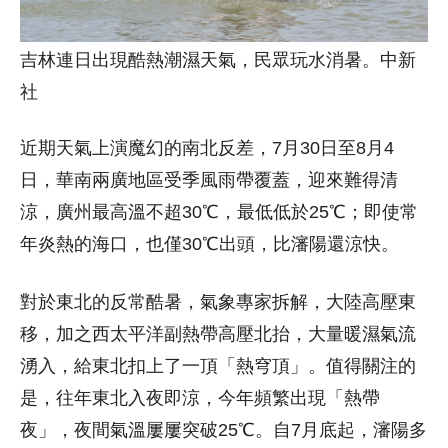
吉林連日出現酷熱潮濕天氣，民眾玩水消暑。中新
社
近期天氣上演魔幻的南北反差，7月30日至8月4
日，華南兩廣地區受季風雨帶覆蓋，迎來難得清
涼，廣州最高溫不超30℃，最低低於25℃；即使常
年炎熱的海口，也僅30℃出頭，比瀋陽還涼快。
對於東北的反常酷暑，氣象專家拆解，大陸高壓東
移，加之西太平洋副熱帶高壓北抬，大量暖濕氣流
湧入，給東北扣上了一頂「熱穹頂」。值得關注的
是，往年東北入夜即涼，今年頻繁出現「熱帶
夜」，夜間氣溫屢屢突破25℃。自7月底起，瀋陽多