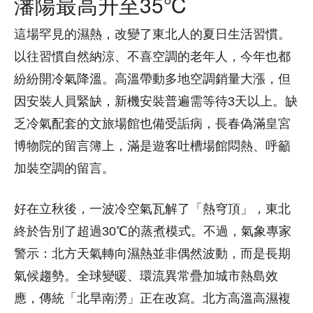
瀋陽最高升至35℃
這場罕見的濕熱，改變了東北人的夏日生活習慣。
以往習慣自然納涼、不喜空調的老年人，今年也都
紛紛開冷氣降溫。高溫帶動多地空調銷量大漲，但
因安裝人員緊缺，新機安裝普遍需等待3天以上。缺
乏冷氣配套的文旅場館也備受詬病，長春偽滿皇宮
博物院的留言簿上，滿是遊客吐槽場館悶熱、呼籲
加裝空調的留言。
好在立秋後，一波冷空氣瓦解了「熱穹頂」，東北
終於告別了超過30℃的蒸煮模式。不過，氣象專家
警示：北方天氣轉向濕熱並非偶然波動，而是長期
氣候趨勢。全球變暖、環流異常疊加城市熱島效
應，傳統「北旱南澇」正在改寫。北方高溫高濕複