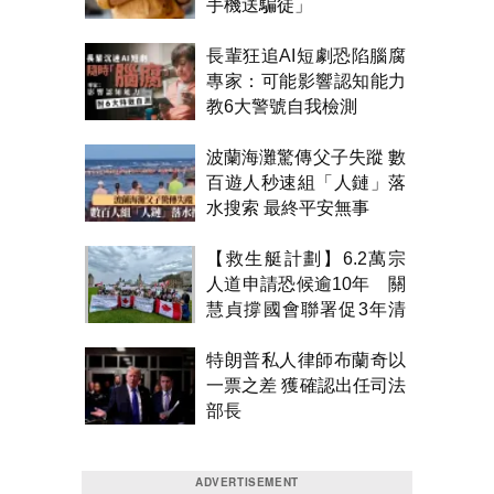
手機送騙徒」
長輩狂追AI短劇恐陷腦腐
專家：可能影響認知能力
教6大警號自我檢測
波蘭海灘驚傳父子失蹤 數
百遊人秒速組「人鏈」落
水搜索 最終平安無事
【救生艇計劃】6.2萬宗
人道申請恐候逾10年 關
慧貞撐國會聯署促3年清
積壓
特朗普私人律師布蘭奇以
一票之差 獲確認出任司法
部長