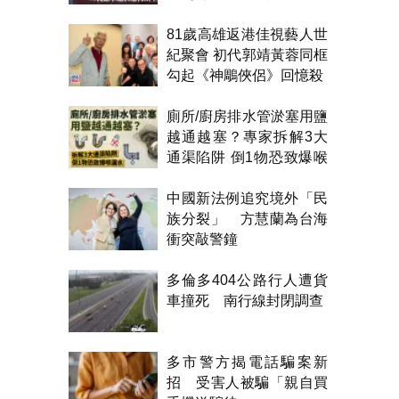
81歲高雄返港佳視藝人世
紀聚會 初代郭靖黃蓉同框
勾起《神鵰俠侶》回憶殺
廁所/廚房排水管淤塞用鹽
越通越塞？專家拆解3大
通渠陷阱 倒1物恐致爆喉
漏水
中國新法例追究境外「民
族分裂」 方慧蘭為台海
衝突敲警鐘
多倫多404公路行人遭貨
車撞死 南行線封閉調查
多市警方揭電話騙案新
招 受害人被騙「親自買