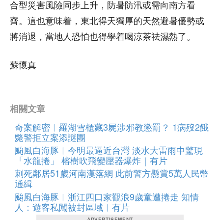
合型災害風險同步上升，防暑防汛或需向南方看
齊。這也意味着，東北得天獨厚的天然避暑優勢或
將消退，當地人恐怕也得學着喝涼茶祛濕熱了。
蘇懷真
相關文章
奇案解密︱羅湖雪櫃藏3屍涉邪教懲罰？ 1病歿2餓
斃警拒立案添謎團
颱風白海豚︱今明最逼近台灣 淡水大雷雨中驚現
「水龍捲」 榕樹吹飛變壓器爆炸｜有片
刺死鄰居51歲河南漢落網 此前警方懸賞5萬人民幣
通緝
颱風白海豚︱浙江四口家觀浪9歲童遭捲走 知情
人：遊客私闖被封區域︱有片