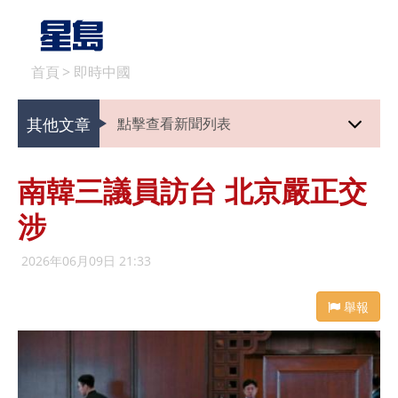
首頁
>
即時中國
其他文章
點擊查看新聞列表
南韓三議員訪台 北京嚴正交
涉
2026年06月09日 21:33
舉報