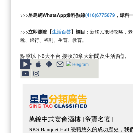
>>>
星島網WhatsApp爆料熱線
(416)6775679
，爆料
>>>
立即瀏覽【
生活百答
】欄目：
新移民抵埗攻略，老
稅、銀行、福利、生育、教育。
點擊以下6大平台 接收加拿大新聞及生活資訊