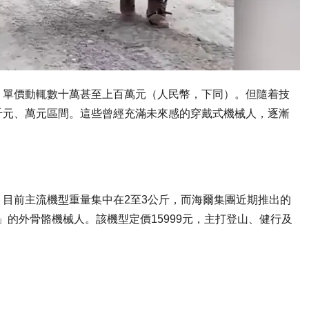
，單價動輒數十萬甚至上百萬元（人民幣，下同）。但隨着技
千元、萬元區間。這些曾經充滿未來感的穿戴式機械人，逐漸
目前主流機型重量集中在2至3公斤，而海爾集團近期推出的
輕」的外骨骼機械人。該機型定價15999元，主打登山、健行及