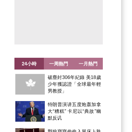
24小時
一周熱門
一月熱門
破塵封306年紀錄 美18歲
少年獲認證「全球最年輕
男教授」
特朗普演讲五度炮轰加拿
大“糟糕” 卡尼以“典故”幽
默反讥
野狼寶寶偷偷入屋床上熟