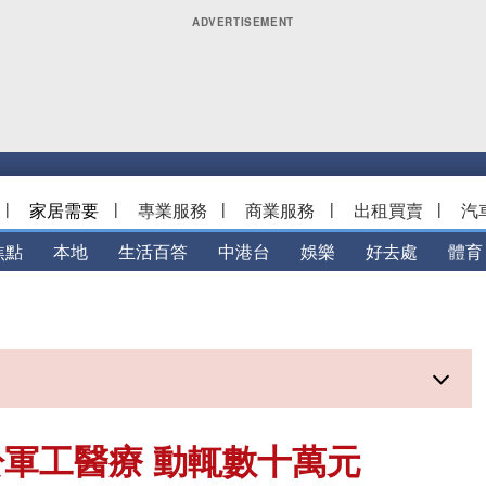
|
家居需要
|
專業服務
|
商業服務
|
出租買賣
|
汽
焦點
本地
生活百答
中港台
娛樂
好去處
體育
軍工醫療 動輒數十萬元