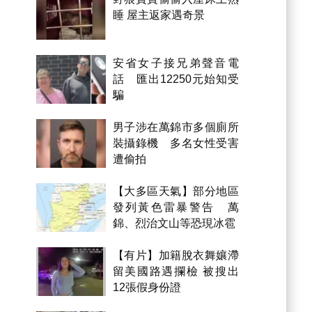
睡 屋主返家遇奇景
安省女子接兄弟聲音電
話 匯出12250元始知受
騙
男子涉在萬錦市多個廁所
裝攝錄機 多名女性受害
遭偷拍
【大多區天氣】部分地區
發列黃色雷暴警告 萬
錦、烈治文山等恐現冰雹
【有片】加籍脫衣舞孃滯
留美國路遇攔檢 被搜出
12張假身份證