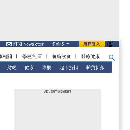
✉
訂閱 Newsletter
多倫多
用戶登入
車相關
|
學校/社區
|
餐廳飲食
|
醫療健康
|
財經
健康
專欄
超市折扣
雜貨折扣