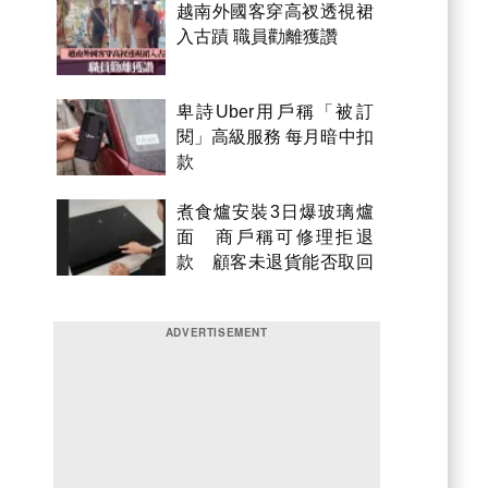
越南外國客穿高衩透視裙
入古蹟 職員勸離獲讚
卑詩Uber用戶稱「被訂
閱」高級服務 每月暗中扣
款
煮食爐安裝3日爆玻璃爐
面 商戶稱可修理拒退
款 顧客未退貨能否取回
金錢？