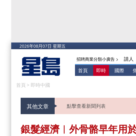
請人
招聘商業分類小廣告 >
首頁
即時
國際
首頁
>
即時中國
其他文章
點擊查看新聞列表
銀髮經濟︱外骨骼早年用於