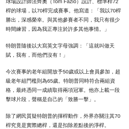
球場設計師法齊奧（Tom Fazio）設計、標準桿72
桿的球場，以70桿完成賽事。他寫道：「我以70桿
勝出，深感榮幸。與其他參賽者不同，我只有很少
時間練習，因為我正專注於許多其他事情。」
特朗普隨後以大寫英文字母強調：「這就叫做天
賦，我有，而他們沒有！」
今次賽事的老年組開放予50歲或以上會員參加，超
級老年組門檻則為65歲。特朗普同時符合兩組資
格，最終憑同一成績取得兩項冠軍。他亦上載一段
擊球片段，聲稱是自己的「致勝一擊」。
除了網民質疑特朗普的揮桿動作，外界亦關注其70
桿究竟是實際總桿，還是扣除差點後的淨桿。