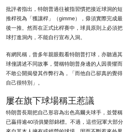
批評者指出，特朗普過往被指習慣把接近球洞的短
推桿視為「獲讓桿」（gimme），毋須實際完成最
後一推。然而在正式比桿賽中，球員原則上必須把
球打進洞內，不能自行宣布入洞。
有網民稱，曾多年親眼觀看特朗普打球，亦聽過其
球僮講述不同故事，聲稱特朗普身邊的人因畏懼而
不敢公開揭發其作弊行為，「而他自己卻真的覺得
自己很特別」。
屢在旗下球場稱王惹議
特朗普長期把自己形容為出色高爾夫球手，並聲稱
已贏得逾40項俱樂部錦標。不過，這些冠軍大部分
來自其本人擁有或經營的球場，因而不斷惹來外界