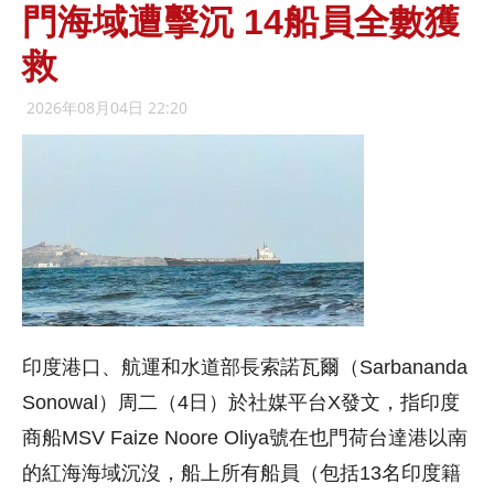
門海域遭擊沉 14船員全數獲
救
2026年08月04日 22:20
印度港口、航運和水道部長索諾瓦爾（Sarbananda
Sonowal）周二（4日）於社媒平台X發文，指印度
商船MSV Faize Noore Oliya號在也門荷台達港以南
的紅海海域沉沒，船上所有船員（包括13名印度籍