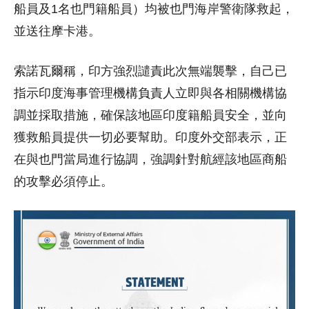
船員及1名也門籍船員）均被也門海岸警衛隊救起，
並送往摩卡港。
索諾瓦爾稱，印方強烈譴責此次無端襲擊，自己已
指示印度海事管理機構負責人立即與各相關機構協
調並採取措施，確保該地區印度籍船員安全，並向
獲救船員提供一切必要幫助。印度外交部表示，正
在與也門當局進行協調，強調針對航經該地區商船
的攻擊必須停止。