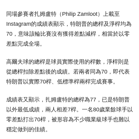
同場參賽者扎姆盧特（Philip Zamloot）上載至
Instagram的成績表顯示，特朗普的總桿及淨桿均為
70，意味該輪比賽沒有獲得差點減桿，相當於以零
差點完成全場。
高爾夫球的總桿是球員實際使用的桿數，淨桿則是
從總桿扣除差點後的成績。若兩者同為70，即代表
特朗普以實際70桿、低標準桿兩桿完成賽事。
成績表又顯示，扎姆盧特的總桿為77，已是特朗普
以外最低成績，兩人相差7桿。一名80歲業餘球手以
零差點打出70桿，被形容為不少職業級球手也難以
穩定做到的佳績。