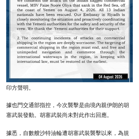
印方聲明。
據也門交通部指控，今次襲擊是由境內親伊朗的胡
塞武裝發動。胡塞武裝尚未對此作出回應。
據悉，自數艘沙特油輪遭胡塞武裝襲擊以來，為規