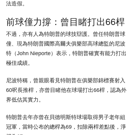
法造假。
前球僮力撐：曾目睹打出66桿
不過，亦有人為特朗普的球技辯護。曾任特朗普球
僮、現為特朗普國際高爾夫俱樂部高球總監的尼波
特（John Nieporte）表示，特朗普確實有能力打出
極佳成績。
尼波特稱，曾親眼看見特朗普在俱樂部錦標賽射入
60呎長推桿，亦曾目睹他在球場打出66桿，認為外
界低估其實力。
特朗普去年亦曾在貝德明斯特球場取得男子老年組
冠軍，當時公布的總桿為69，扣除兩桿差點後，淨