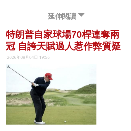
延伸閱讀
特朗普自家球場70桿連奪兩
冠 自誇天賦過人惹作弊質疑
2026年08月04日 19:56