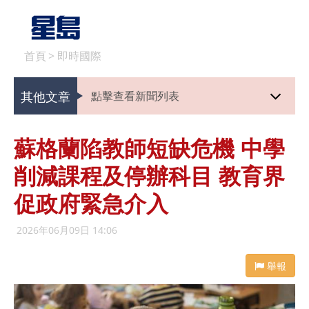
首頁
>
即時國際
其他文章
點擊查看新聞列表
蘇格蘭陷教師短缺危機 中學
削減課程及停辦科目 教育界
促政府緊急介入
2026年06月09日 14:06
舉報