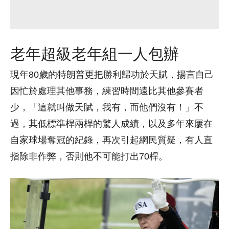
老年超級老年組一人包辦
現年80歲的特朗普更把勝利歸功於天賦，揚言自己
因忙於處理其他事務，練習時間遠比其他參賽者
少，「這就叫做天賦，我有，而他們沒有！」不
過，其低標準桿兩桿的驚人成績，以及多年來屢在
自家球場奪冠的紀錄，再次引起網民質疑，有人直
指除非作弊，否則他不可能打出70桿。