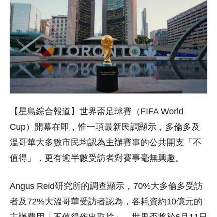
【星島綜合報道】世界盃足球賽（FIFA World
Cup）開幕在即，惟一項最新民調顯示，多倫多及
溫哥華大多數市民均認為主辦賽事的公共開支「不
值得」，更有逾半數受訪者對賽事毫無興趣。
Angus Reid研究所的調查顯示，70%大多倫多受訪
者及72%大溫哥華受訪者認為，各耗資約10億元的