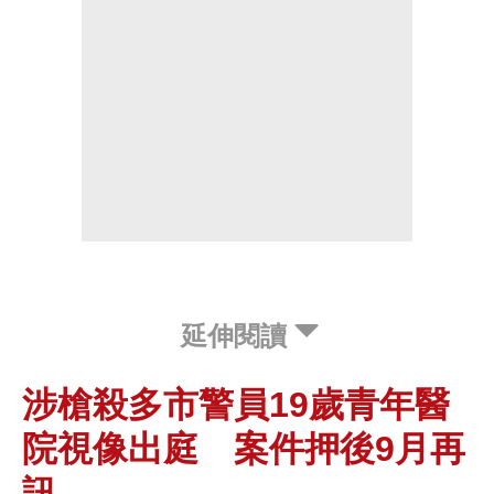
延伸閱讀
涉槍殺多市警員19歲青年醫
院視像出庭 案件押後9月再
訊