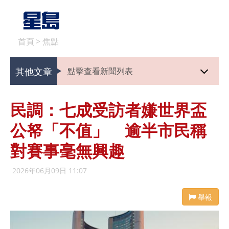
首頁
>
焦點
其他文章
點擊查看新聞列表
民調：七成受訪者嫌世界盃
公帑「不值」 逾半市民稱
對賽事毫無興趣
2026年06月09日 11:07
舉報