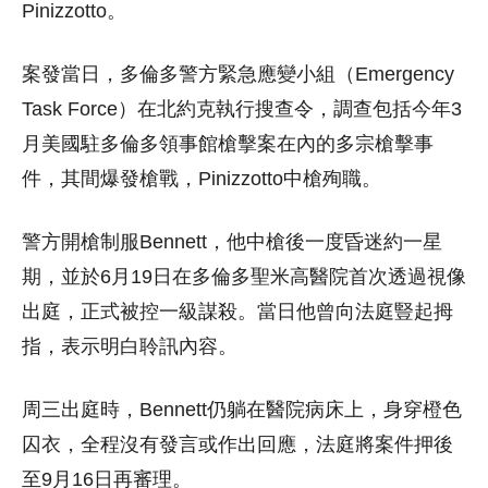
Pinizzotto。
案發當日，多倫多警方緊急應變小組（Emergency
Task Force）在北約克執行搜查令，調查包括今年3
月美國駐多倫多領事館槍擊案在內的多宗槍擊事
件，其間爆發槍戰，Pinizzotto中槍殉職。
警方開槍制服Bennett，他中槍後一度昏迷約一星
期，並於6月19日在多倫多聖米高醫院首次透過視像
出庭，正式被控一級謀殺。當日他曾向法庭豎起拇
指，表示明白聆訊內容。
周三出庭時，Bennett仍躺在醫院病床上，身穿橙色
囚衣，全程沒有發言或作出回應，法庭將案件押後
至9月16日再審理。