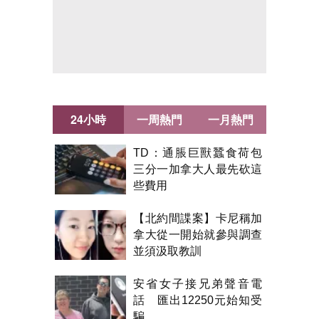
24小時
一周熱門
一月熱門
TD：通脹巨獸蠶食荷包
三分一加拿大人最先砍這
些費用
【北約間諜案】卡尼稱加
拿大從一開始就參與調查
並須汲取教訓
安省女子接兄弟聲音電
話 匯出12250元始知受
騙