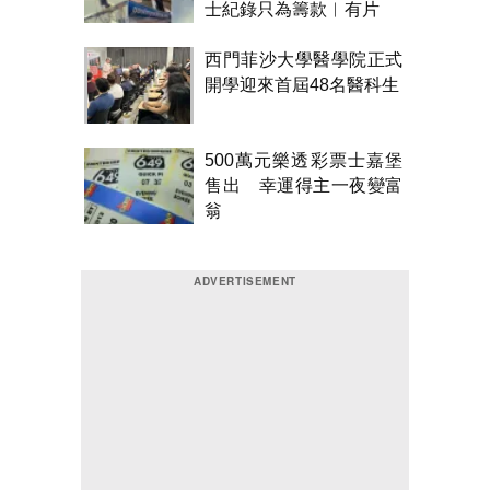
士紀錄只為籌款︱有片
西門菲沙大學醫學院正式
開學迎來首屆48名醫科生
500萬元樂透彩票士嘉堡
售出 幸運得主一夜變富
翁