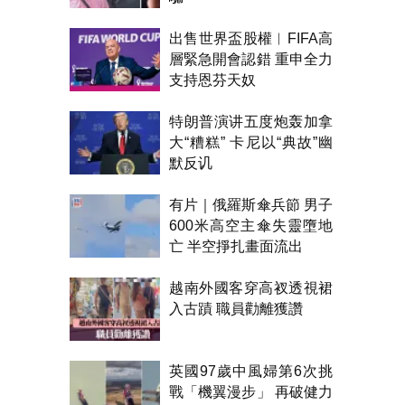
出售世界盃股權︱FIFA高
層緊急開會認錯 重申全力
支持恩芬天奴
特朗普演讲五度炮轰加拿
大“糟糕” 卡尼以“典故”幽
默反讥
有片｜俄羅斯傘兵節 男子
600米高空主傘失靈墮地
亡 半空掙扎畫面流出
越南外國客穿高衩透視裙
入古蹟 職員勸離獲讚
英國97歲中風婦第6次挑
戰「機翼漫步」 再破健力