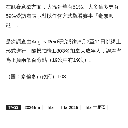
在觀賽意欲方面，大溫哥華有51%、大多倫多更有
59%受訪者表示對以任何方式觀看賽事「毫無興
趣」。
是次調查由Angus Reid研究所於5月7至11日以網上
形式進行，隨機抽樣1,803名加拿大成年人，誤差率
為正負兩個百分點（19次中有19次）。
（圖：多倫多市政府）T08
TAGS
2026fifa
fifa
fifa-2026
fifa-世界盃