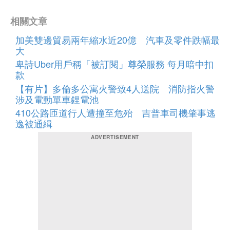
相關文章
加美雙邊貿易兩年縮水近20億 汽車及零件跌幅最
大
卑詩Uber用戶稱「被訂閱」尊榮服務 每月暗中扣
款
【有片】多倫多公寓火警致4人送院 消防指火警
涉及電動單車鋰電池
410公路匝道行人遭撞至危殆 吉普車司機肇事逃
逸被通緝