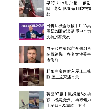
卑詩Uber用戶稱「被訂
閱」尊榮服務 每月暗中扣
款
出售世界盃股權︱FIFA高
層緊急開會認錯 重申全力
支持恩芬天奴
男子涉在萬錦市多個廁所
裝攝錄機 多名女性受害
遭偷拍
野狼宝宝偷偷入屋床上熟
睡 屋主返家遇奇景
英國97歲中風婦第6次挑
戰「機翼漫步」 再破健力
士紀錄只為籌款︱有片