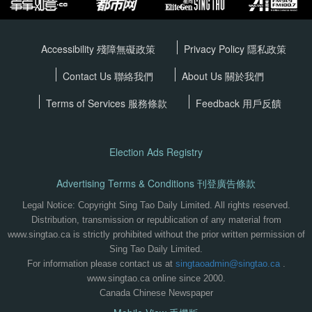
Accessibility 殘障無礙政策
Privacy Policy
隱私政策
Contact Us 聯絡我們
About Us 關於我們
Terms of Services
服務條款
Feedback 用戶反饋
Election Ads Registry
Advertising Terms & Conditions 刊登廣告條款
Legal Notice: Copyright Sing Tao Daily Limited. All rights reserved.
Distribution, transmission or republication of any material from
www.singtao.ca is strictly prohibited without the prior written permission of
Sing Tao Daily Limited.
For information please contact us at
singtaoadmin@singtao.ca
.
www.singtao.ca online since 2000.
Canada Chinese Newspaper