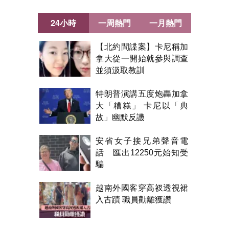
24小時
一周熱門
一月熱門
【北約間諜案】卡尼稱加
拿大從一開始就參與調查
並須汲取教訓
特朗普演講五度炮轟加拿
大「糟糕」 卡尼以「典
故」幽默反譏
安省女子接兄弟聲音電
話 匯出12250元始知受
騙
越南外國客穿高衩透視裙
入古蹟 職員勸離獲讚