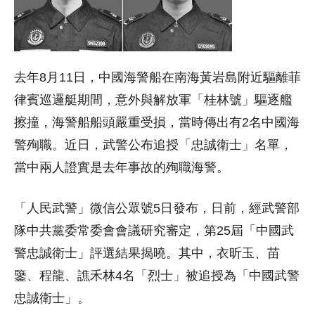
去年8月11日，中國海警船在南海黃岩島附近驅離菲
律賓巡邏艇期間，意外與解放軍「桂林號」驅逐艦
擦撞，海警船船頭嚴重受損，當時傳出有2名中國海
警殉職。近日，武警公布追授「忠誠衛士」名單，
當中兩人證實是去年事故的殉職海警。
「人民武警」微信公眾號5日發布，日前，經武警部
隊中共黨委常委會會議研究審定，第25屆「中國武
警忠誠衛士」評選結果揭曉。其中，衣昕玉、苗
鑒、程龍、譙禾林4名「烈士」被追授為「中國武警
忠誠衛士」。