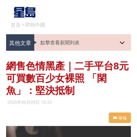
首頁
>
即時中國
其他文章
點擊查看新聞列表
網售色情黑產｜二手平台8元
可買數百少女裸照 「閑
魚」：堅決抵制
2026年06月09日 10:20
舉報