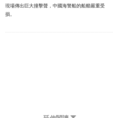
現場傳出巨大撞擊聲，中國海警船的船艏嚴重受
損。
延伸閱讀