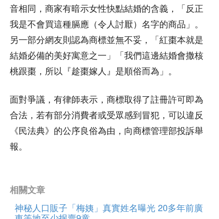
音相同，商家有暗示女性快點結婚的含義，「反正
我是不會買這種膈應（令人討厭）名字的商品」。
另一部分網友則認為商標並無不妥，「紅棗本就是
結婚必備的美好寓意之一」「我們這邊結婚會撒核
桃跟棗，所以『趁棗嫁人』是順俗而為」。
面對爭議，有律師表示，商標取得了註冊許可即為
合法，若有部分消費者或受眾感到冒犯，可以違反
《民法典》的公序良俗為由，向商標管理部投訴舉
報。
相關文章
神秘人口販子「梅姨」真實姓名曝光 20多年前廣
東等地至少拐賣9童