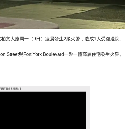
幢住宅柏文大廈周一（9日）凌晨發生2級火警，造成1人受傷送院。
reet與Fort York Boulevard一帶一幢高層住宅發生火警。