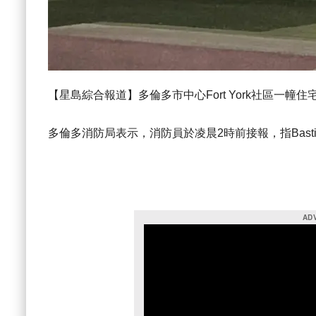
【星島綜合報道】多倫多市中心Fort York社區一
多倫多消防局表示，消防員於凌晨2時前接報，指Bastion St