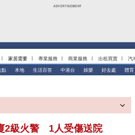
|
家居需要
|
專業服務
|
商業服務
|
出租買賣
|
汽
焦點
本地
生活百答
中港台
娛樂
好去處
體育
文大廈2級火警 1人受傷送院