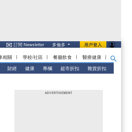
✉
訂閱 Newsletter
多倫多
用戶登入
車相關
|
學校/社區
|
餐廳飲食
|
醫療健康
|
財經
健康
專欄
超市折扣
雜貨折扣