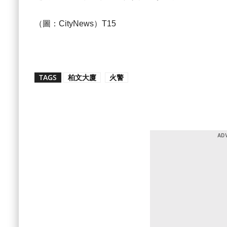
（圖：CityNews）T15
TAGS
柏文大廈
火警