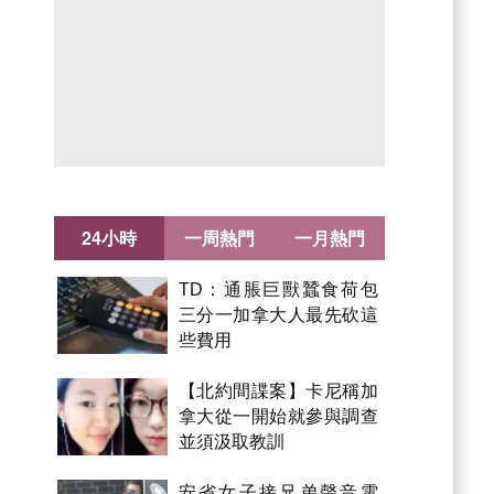
24小時
一周熱門
一月熱門
TD：通脹巨獸蠶食荷包
三分一加拿大人最先砍這
些費用
【北約間諜案】卡尼稱加
拿大從一開始就參與調查
並須汲取教訓
安省女子接兄弟聲音電