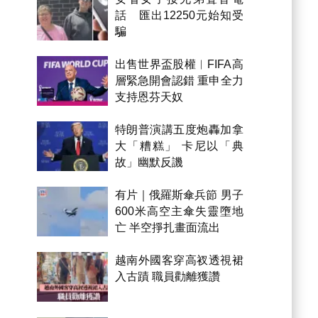
話 匯出12250元始知受
騙
出售世界盃股權︱FIFA高
層緊急開會認錯 重申全力
支持恩芬天奴
特朗普演講五度炮轟加拿
大「糟糕」 卡尼以「典
故」幽默反譏
有片｜俄羅斯傘兵節 男子
600米高空主傘失靈墮地
亡 半空掙扎畫面流出
越南外國客穿高衩透視裙
入古蹟 職員勸離獲讚