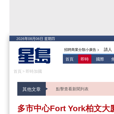
請人
招聘商業分類小廣告 >
首頁
即時
國際
首頁
>
即時加國
其他文章
點擊查看新聞列表
多市中心Fort York柏