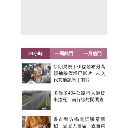
24小時
一周熱門
一月熱門
伊朗局勢｜伊媒發布最高
領袖穆傑塔巴影片 未交
代其他訊息｜有片
多倫多404公路行人遭貨
車撞死 南行線封閉調查
多市警方揭電話騙案新
招 受害人被騙「親自買