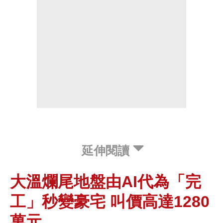
延伸閱讀
大溫爛尾地盤由AI代為「完
工」秒變豪宅 叫價高達1280
萬元