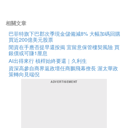
相關文章
巴菲特旗下巴郡次季現金儲備減8% 大幅加碼回購
買近200億美元股票
閒資在手應否提早還按揭 宜留意保管樓契風險 買
銀債或可賺1厘息
AI出得來行 槓桿始終要還｜久利生
資深高參自商界返政壇任商鵬飛幕僚長 渥太華政
策轉向見端倪