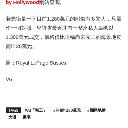
by Hollywood
網站查閱。
若想衡量一下目前1,280萬元的叫價有多驚人，只需
作一個對照：卑詩省最近才有一整座私人島嶼以
1,300萬元成交，價格僅比這幅尚未完工的海景地皮
高出20萬元。
圖：Royal LePage Sussex
V6
TAGS
#AI「完工」
#叫價1280萬元
#爛尾地盤
大溫
豪宅