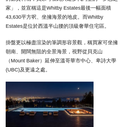
家」，並宣稱這是Whitby Estates最後一幅面積
43,630平方呎、坐擁海景的地皮。而Whitby
Estates是位於西溫半山腰的頂級奢華住宅區。
掛盤更以極盡渲染的筆調形容景觀，稱買家可坐擁
朝南、開闊無阻的全景海景，視野從貝克山
（Mount Baker）延伸至溫哥華市中心、卑詩大學
(UBC)及更遠之處。