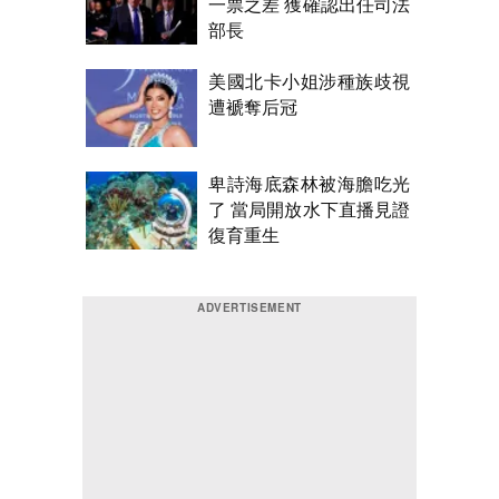
一票之差 獲確認出任司法
部長
美國北卡小姐涉種族歧視
遭褫奪后冠
卑詩海底森林被海膽吃光
了 當局開放水下直播見證
復育重生