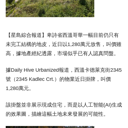
【星島綜合報道】卑詩省西溫哥華一幅目前仍只有
未完工結構的地皮，近日以1,280萬元放售，叫價雖
高，據地產經紀透露，市場似乎已有人認真問盤。
據Daily Hive Urbanized報道，西溫卡德萊克街2345
號（2345 Kadlec Crt.）的物業近日掛牌，叫價
1,280萬元。
該掛盤並非展示現成住宅，而是以人工智能(AI)生成
的效果圖，描繪這幅土地未來發展的可能性。