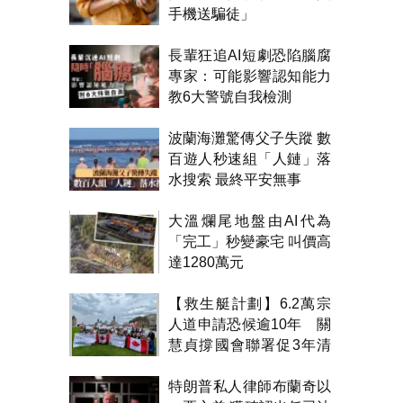
手機送騙徒」
長輩狂追AI短劇恐陷腦腐
專家：可能影響認知能力
教6大警號自我檢測
波蘭海灘驚傳父子失蹤 數
百遊人秒速組「人鏈」落
水搜索 最終平安無事
大溫爛尾地盤由AI代為
「完工」秒變豪宅 叫價高
達1280萬元
【救生艇計劃】6.2萬宗
人道申請恐候逾10年 關
慧貞撐國會聯署促3年清
積壓
特朗普私人律師布蘭奇以