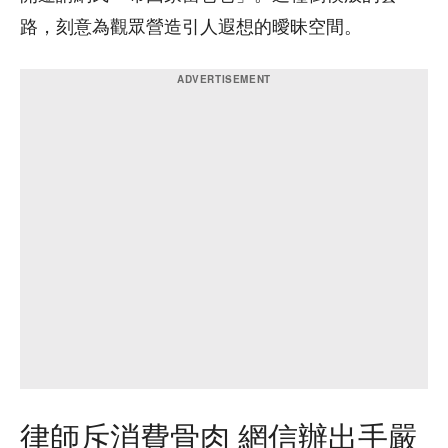
路，刻意為觀眾營造引人遐想的曖昧空間。
律師斥消費骨肉 網信辦出手嚴