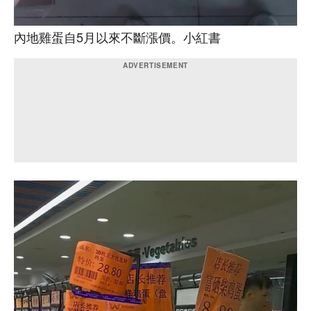
內地雞蛋自5月以來不斷漲價。小紅書