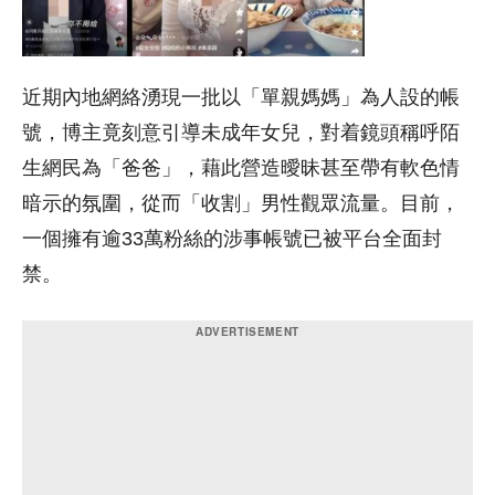
近期內地網絡湧現一批以「單親媽媽」為人設的帳
號，博主竟刻意引導未成年女兒，對着鏡頭稱呼陌
生網民為「爸爸」，藉此營造曖昧甚至帶有軟色情
暗示的氛圍，從而「收割」男性觀眾流量。目前，
一個擁有逾33萬粉絲的涉事帳號已被平台全面封
禁。