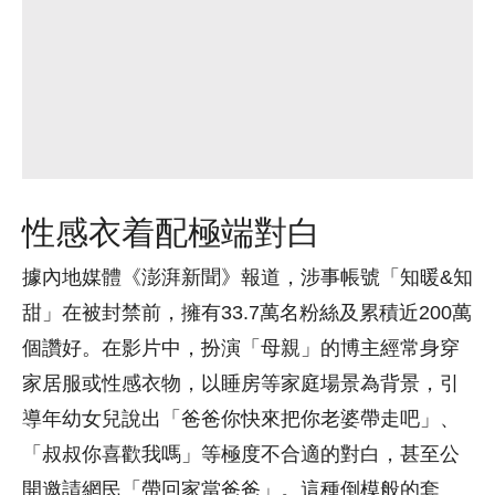
性感衣着配極端對白
據內地媒體《澎湃新聞》報道，涉事帳號「知暖&知
甜」在被封禁前，擁有33.7萬名粉絲及累積近200萬
個讚好。在影片中，扮演「母親」的博主經常身穿
家居服或性感衣物，以睡房等家庭場景為背景，引
導年幼女兒說出「爸爸你快來把你老婆帶走吧」、
「叔叔你喜歡我嗎」等極度不合適的對白，甚至公
開邀請網民「帶回家當爸爸」。這種倒模般的套