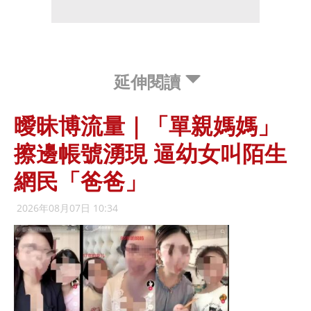
延伸閱讀
曖昧博流量｜「單親媽媽」
擦邊帳號湧現 逼幼女叫陌生
網民「爸爸」
2026年08月07日 10:34