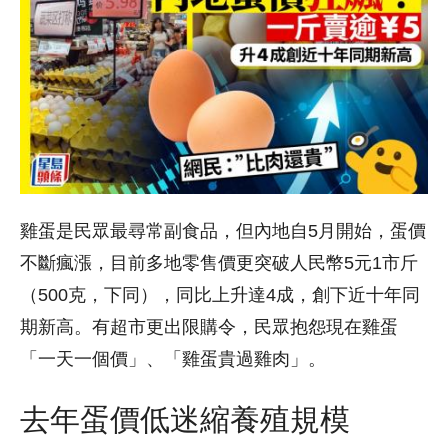
雞蛋是民眾最尋常副食品，但內地自5月開始，蛋價
不斷瘋漲，目前多地零售價更突破人民幣5元1市斤
（500克，下同），同比上升達4成，創下近十年同
期新高。有超市更出限購令，民眾抱怨現在雞蛋
「一天一個價」、「雞蛋貴過雞肉」。
去年蛋價低迷縮養殖規模