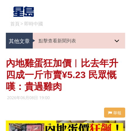
首頁
>
即時中國
其他文章
點擊查看新聞列表
內地雞蛋狂加價︱比去年升
四成一斤市賣¥5.23 民眾慨
嘆：貴過雞肉
2026年06月08日 19:00
舉報