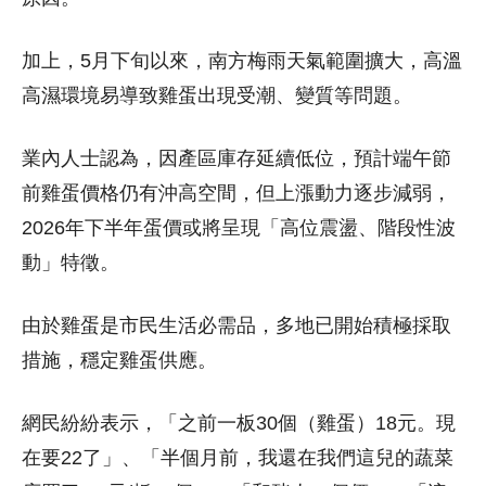
加上，5月下旬以來，南方梅雨天氣範圍擴大，高溫
高濕環境易導致雞蛋出現受潮、變質等問題。
業內人士認為，因產區庫存延續低位，預計端午節
前雞蛋價格仍有沖高空間，但上漲動力逐步減弱，
2026年下半年蛋價或將呈現「高位震盪、階段性波
動」特徵。
由於雞蛋是市民生活必需品，多地已開始積極採取
措施，穩定雞蛋供應。
網民紛紛表示，「之前一板30個（雞蛋）18元。現
在要22了」、「半個月前，我還在我們這兒的蔬菜