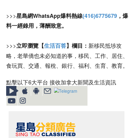
>>>
星島網WhatsApp爆料熱線
(416)6775679
，爆
料一經錄用，薄酬致意。
>>>
新移民抵埗攻
立即瀏覽【
生活百答
】欄目：
略，老華僑也未必知道的事，移民、工作、居住、
食玩買、交通、報稅、銀行、福利、生育、教育。
點擊以下6大平台 接收加拿大新聞及生活資訊