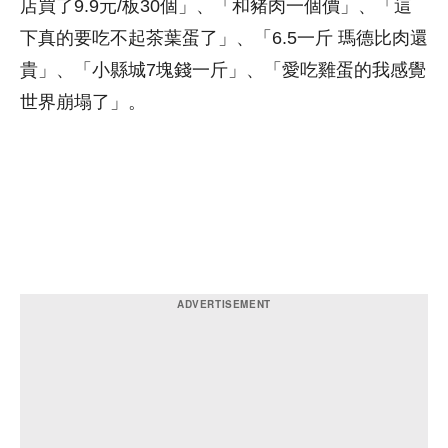
店買了9.9元/板30個」、「和豬肉一個價」、「這
下真的要吃不起茶葉蛋了」、「6.5一斤 瑪德比肉還
貴」、「小縣城7塊錢一斤」、「愛吃雞蛋的我感覺
世界崩塌了」。