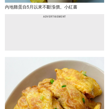
內地雞蛋自5月以來不斷漲價。小紅書