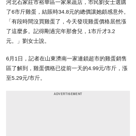
河北石家莊市裕華區一家果蔬店，市民劉女士選購
了6市斤雞蛋，結賬時34.8元的總價讓她頗感意外。
「有段時間沒買雞蛋了，今天發現雞蛋價格居然漲
了這麼多。記得剛過完年那會兒，1市斤才3.2
元。」劉女士說。
6月1日，記者在山東濟南一家連鎖超市的雞蛋銷售
區了解到，雞蛋價格已從前一天的4.99元/市斤，漲
至5.29元/市斤。