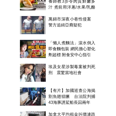
養師教3步令肉質鮮嫩多
汁 煮前用洋蔥/水果/乳酪
醃製都得？
萬錦市深夜小巷性侵案
警方追緝亞裔疑犯
「懶人煮麵法」滾水倒入
即食麵包裝 網民擔心塑化
劑超標 附食安中心指引
埃及女星涉製毒案被判死
刑 震驚當地社會
【有片】加國巡查公海揭
割魚翅猖獗 台法院判捕
43海豚誘鯊船長囚兩年
加拿大平均租金叫價連跌