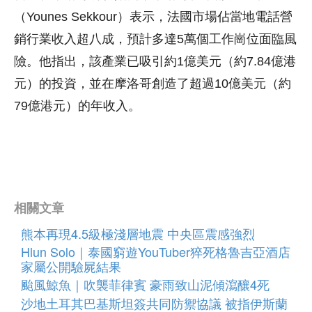
（Younes Sekkour）表示，法國市場佔當地電話營
銷行業收入超八成，預計多達5萬個工作崗位面臨風
險。他指出，該產業已吸引約1億美元（約7.84億港
元）的投資，並在摩洛哥創造了超過10億美元（約
79億港元）的年收入。
相關文章
熊本再現4.5級極淺層地震 中央區震感強烈
Hlun Solo｜泰國窮遊YouTuber猝死格魯吉亞酒店
家屬公開驗屍結果
颱風鯨魚｜吹襲菲律賓 豪雨致山泥傾瀉釀4死
沙地土耳其巴基斯坦簽共同防禦協議 被指伊斯蘭