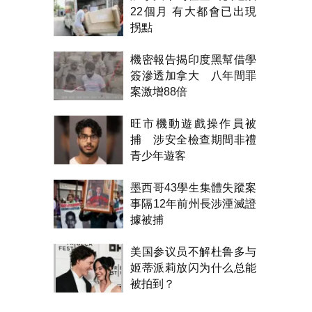
22個月 有大都會已出現
拐點
機密報告揭印度黑幫借學
簽滲透加拿大 八年間罪
案激增88倍
旺市機動遊戲操作員被
捕 涉安全檢查期間非禮
青少年遊客
墨西哥43學生集體失蹤案
事隔12年前州長涉湮滅證
據被捕
美国参议员不解杜鲁多与
姬蒂派莉放闪为什么总能
被拍到？