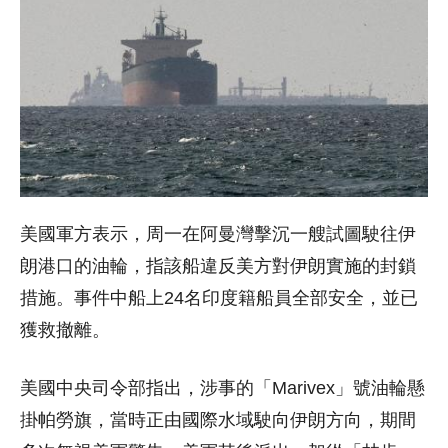
美國軍方表示，周一在阿曼灣擊沉一艘試圖駛往伊
朗港口的油輪，指該船違反美方對伊朗實施的封鎖
措施。事件中船上24名印度籍船員全部安全，並已
獲救撤離。
美國中央司令部指出，涉事的「Marivex」號油輪懸
掛帕勞旗，當時正由國際水域駛向伊朗方向，期間