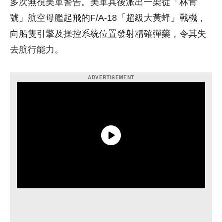
多次無視美軍警告。美軍其後派出一架從「林肯
號」航空母艦起飛的F/A-18「超級大黃蜂」戰機，
向船隻引擎及操控系統位置發射精確彈藥，令其失
去航行能力。