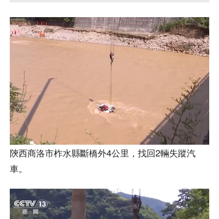
陝西商洛市柞水縣斷橋外4公里，找回2輛失蹤汽
車。