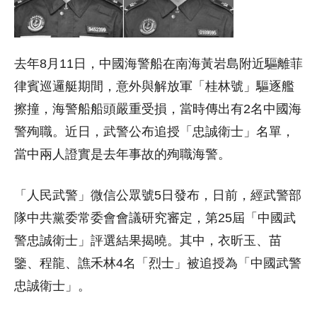
去年8月11日，中國海警船在南海黃岩島附近驅離菲
律賓巡邏艇期間，意外與解放軍「桂林號」驅逐艦
擦撞，海警船船頭嚴重受損，當時傳出有2名中國海
警殉職。近日，武警公布追授「忠誠衛士」名單，
當中兩人證實是去年事故的殉職海警。
「人民武警」微信公眾號5日發布，日前，經武警部
隊中共黨委常委會會議研究審定，第25屆「中國武
警忠誠衛士」評選結果揭曉。其中，衣昕玉、苗
鑒、程龍、譙禾林4名「烈士」被追授為「中國武警
忠誠衛士」。