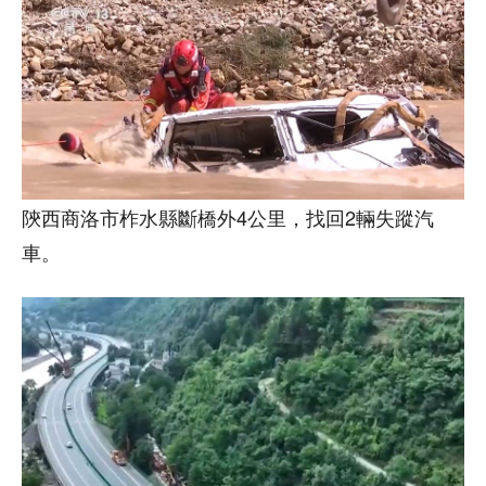
陝西商洛市柞水縣斷橋外4公里，找回2輛失蹤汽
車。