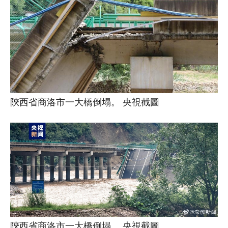
陝西省商洛市一大橋倒塌。 央視截圖
陝西省商洛市一大橋倒塌。 央視截圖