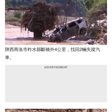
陝西商洛市柞水縣斷橋外4公里，找回2輛失蹤汽
車。