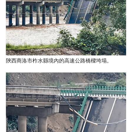
陝西商洛市柞水縣境內的高速公路橋樑垮塌。