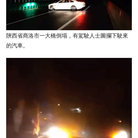
陝西省商洛市一大橋倒塌，有駕駛人士圖攔下駛來
的汽車。