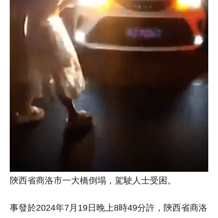
陝西省商洛市一大橋倒塌，駕駛人士受困。
事發於2024年7月19日晚上8時49分許，陝西省商洛