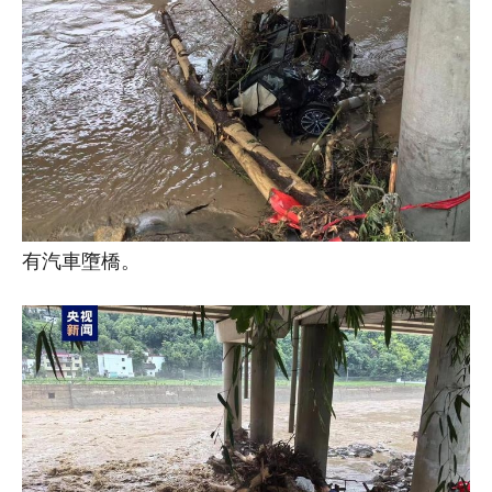
有汽車墮橋。