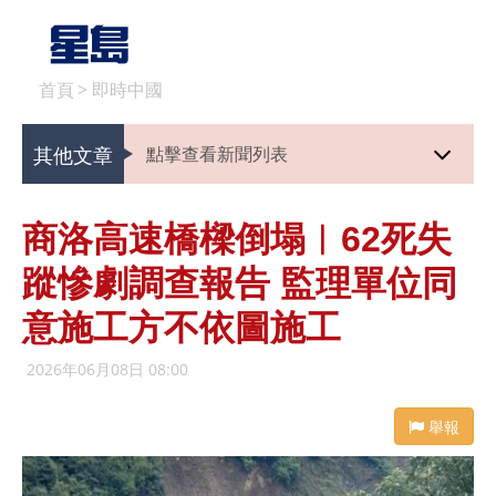
首頁
>
即時中國
其他文章
點擊查看新聞列表
商洛高速橋樑倒塌︱62死失
蹤慘劇調查報告 監理單位同
意施工方不依圖施工
2026年06月08日 08:00
舉報