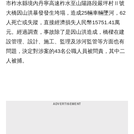
市柞水縣境內丹寧高速柞水至山陽路段嚴坪村Ⅱ號
大橋因山洪暴發發生垮塌，造成25輛車輛墜河，62
人死亡或失蹤，直接經濟損失人民幣15751.41萬
元。經過調查，事故除了是因山洪造成，橋樑在建
設管理、設計、施工、監理及涉河監管等方面也有
問題，決定對涉案的43名公職人員被問責，其中二
人被捕。