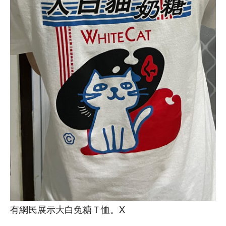
有網民展示大白兔糖Ｔ恤。X