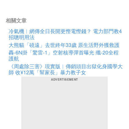
相關文章
冷氣機︱網傳全日長開更慳電慳錢？ 電力部門教4
招聰明用法
大熊貓「磽遠」去世終年33歲 原生活野外獲救護
轟-6N掛「驚雷-1」空射核導彈首曝光 殲-20全程
護航
《周處除三害》現實版︱傳銷頭目出獄化身國學大
師 收¥12萬「幫家長」暴力教子女