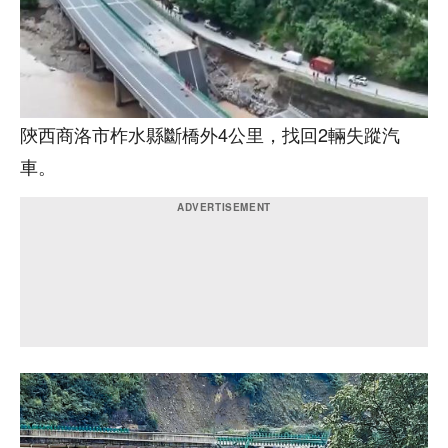
陝西商洛市柞水縣斷橋外4公里，找回2輛失蹤汽
車。