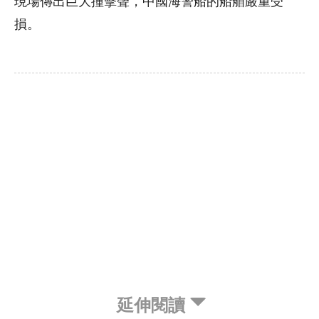
現場傳出巨大撞擊聲，中國海警船的船艏嚴重受
損。
延伸閱讀