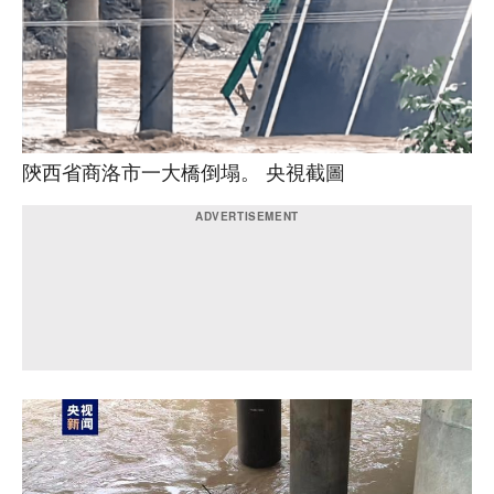
陝西省商洛市一大橋倒塌。 央視截圖