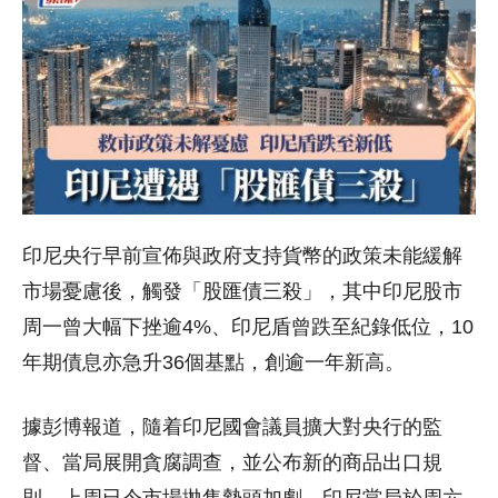
印尼央行早前宣佈與政府支持貨幣的政策未能緩解
市場憂慮後，觸發「股匯債三殺」，其中印尼股市
周一曾大幅下挫逾4%、印尼盾曾跌至紀錄低位，10
年期債息亦急升36個基點，創逾一年新高。
據彭博報道，隨着印尼國會議員擴大對央行的監
督、當局展開貪腐調查，並公布新的商品出口規