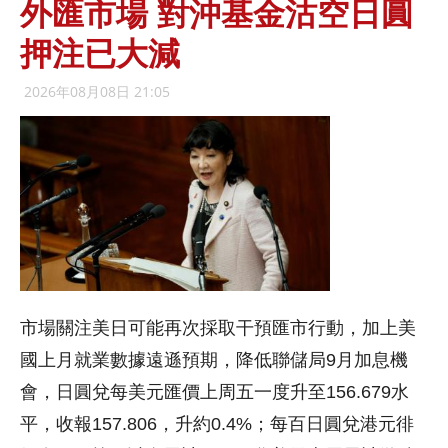
外匯市場 對沖基金沽空日圓
押注已大減
2026年08月08日 21:05
市場關注美日可能再次採取干預匯市行動，加上美
國上月就業數據遠遜預期，降低聯儲局9月加息機
會，日圓兌每美元匯價上周五一度升至156.679水
平，收報157.806，升約0.4%；每百日圓兌港元徘