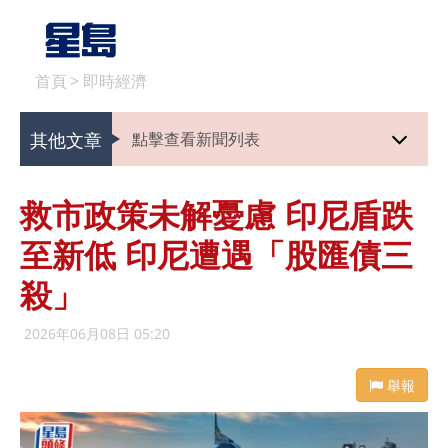
首頁
>
即時經濟
其他文章
點擊查看新聞列表
救市政策未解憂慮 印尼盾跌
至新低 印尼遭遇「股匯債三
殺」
2026年06月08日 05:20
舉報