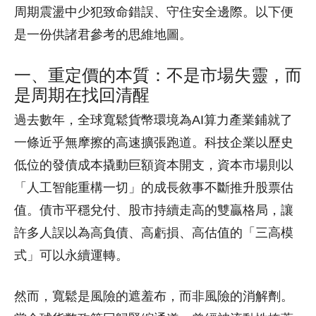
周期震盪中少犯致命錯誤、守住安全邊際。以下便
是一份供諸君參考的思維地圖。
一、重定價的本質：不是市場失靈，而
是周期在找回清醒
過去數年，全球寬鬆貨幣環境為AI算力產業鋪就了
一條近乎無摩擦的高速擴張跑道。科技企業以歷史
低位的發債成本撬動巨額資本開支，資本市場則以
「人工智能重構一切」的成長敘事不斷推升股票估
值。債市平穩兌付、股市持續走高的雙贏格局，讓
許多人誤以為高負債、高虧損、高估值的「三高模
式」可以永續運轉。
然而，寬鬆是風險的遮羞布，而非風險的消解劑。