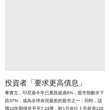
投資者「要求更高債息」
事實亢，印尼盾今年已累跌超過8%，股市指數亦下
跌37%，成為全球表現最差的股市之一；同時，該
國10年期債息升至7.24厘，較1月低位上升超過120