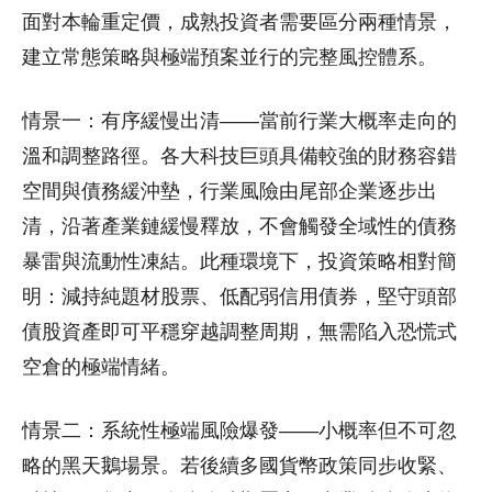
面對本輪重定價，成熟投資者需要區分兩種情景，
建立常態策略與極端預案並行的完整風控體系。
情景一：有序緩慢出清——當前行業大概率走向的
溫和調整路徑。各大科技巨頭具備較強的財務容錯
空間與債務緩沖墊，行業風險由尾部企業逐步出
清，沿著產業鏈緩慢釋放，不會觸發全域性的債務
暴雷與流動性凍結。此種環境下，投資策略相對簡
明：減持純題材股票、低配弱信用債券，堅守頭部
債股資產即可平穩穿越調整周期，無需陷入恐慌式
空倉的極端情緒。
情景二：系統性極端風險爆發——小概率但不可忽
略的黑天鵝場景。若後續多國貨幣政策同步收緊、