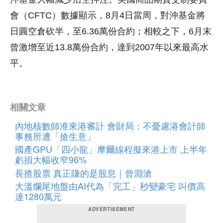
會（CFTC）數據顯示，8月4日當周，對沖基金將
日圓空倉砍半，至6.36萬份合約；相較之下，6月末
曾激增至近13.8萬份合約，達到2007年以來最高水
平。
相關文章
內地核數師准來港審計 會財局：不憂慮港會計師
事務所遭「搶生意」
國產GPU「四小龍」摩爾線程擬來港上市 上半年
虧損大幅收窄96%
長揸股票 真正賺的是股息｜曾淵滄
大溫爛尾地盤由AI代為「完工」秒變豪宅 叫價高
達1280萬元