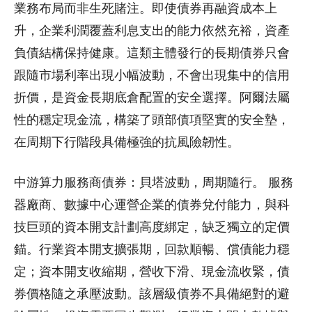
業務布局而非生死賭注。即使債券再融資成本上
升，企業利潤覆蓋利息支出的能力依然充裕，資產
負債結構保持健康。這類主體發行的長期債券只會
跟隨市場利率出現小幅波動，不會出現集中的信用
折價，是資金長期底倉配置的安全選擇。阿爾法屬
性的穩定現金流，構築了頭部債項堅實的安全墊，
在周期下行階段具備極強的抗風險韌性。
中游算力服務商債券：貝塔波動，周期隨行。 服務
器廠商、數據中心運營企業的債券兌付能力，與科
技巨頭的資本開支計劃高度綁定，缺乏獨立的定價
錨。行業資本開支擴張期，回款順暢、償債能力穩
定；資本開支收縮期，營收下滑、現金流收緊，債
券價格隨之承壓波動。該層級債券不具備絕對的避