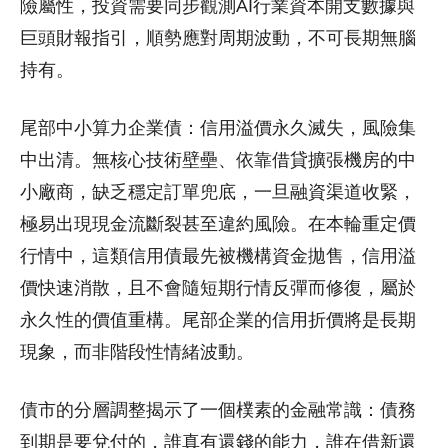
險屬性，投資需要同步觀測AI行業資本開支數據與
巨頭財報指引，順勢應對周期波動，不可長期無腦
持有。
尾部中小算力企業債：信用溢價永久滅失，風險集
中出清。無核心技術壁壘、依靠借貸擴張機房的中
小廠商，缺乏穩定訂單兜底，一旦融資渠道收緊，
極易出現現金流斷裂甚至違約風險。在本輪重定價
行情中，這類信用債最先被機構資金拋售，信用溢
價快速消散，且不會隨短期行情反彈而修復，屬於
永久性的價值重構。尾部企業的信用折價將是長期
現象，而非階段性情緒波動。
債市的分層調整揭示了一個樸素的金融常識：債務
到期是要兌付的，誰真有還錢的能力，誰在借新還