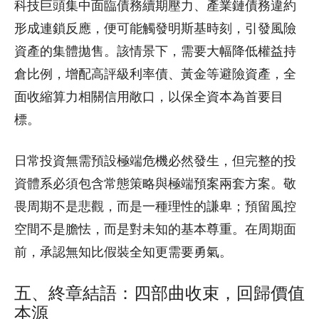
科技巨頭集中面臨債務續期壓力、產業鏈債務違約
形成連鎖反應，便可能觸發明斯基時刻，引發風險
資產的集體拋售。該情景下，需要大幅降低權益持
倉比例，增配高評級利率債、黃金等避險資產，全
面收縮算力相關信用敞口，以保全資本為首要目
標。
日常投資無需預設極端危機必然發生，但完整的投
資體系必須包含常態策略與極端預案兩套方案。敬
畏周期不是悲觀，而是一種理性的謙卑；預留風控
空間不是膽怯，而是對未知的基本尊重。在周期面
前，承認無知比假裝全知更需要勇氣。
五、終章結語：四部曲收束，回歸價值
本源