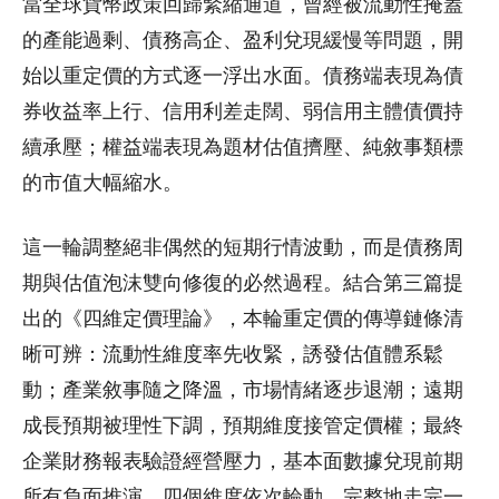
當全球貨幣政策回歸緊縮通道，曾經被流動性掩蓋
的產能過剩、債務高企、盈利兌現緩慢等問題，開
始以重定價的方式逐一浮出水面。債務端表現為債
券收益率上行、信用利差走闊、弱信用主體債價持
續承壓；權益端表現為題材估值擠壓、純敘事類標
的市值大幅縮水。
這一輪調整絕非偶然的短期行情波動，而是債務周
期與估值泡沫雙向修復的必然過程。結合第三篇提
出的《四維定價理論》，本輪重定價的傳導鏈條清
晰可辨：流動性維度率先收緊，誘發估值體系鬆
動；產業敘事隨之降溫，市場情緒逐步退潮；遠期
成長預期被理性下調，預期維度接管定價權；最終
企業財務報表驗證經營壓力，基本面數據兌現前期
所有負面推演。四個維度依次輪動，完整地走完一