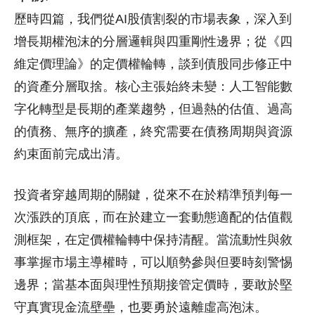
歷時四篇，我們從AI股債割裂的市場表象，深入到
增長期權泡沫的分層邏輯與四重剛性邊界；從《四
維定價理論》的定價權輪轉，談到債股同步修正中
的資產分層取捨。核心主張始終未變：人工智能數
字化轉型是長期的產業趨勢，但過熱的估值、過高
的債務、無序的擴產，終究需要在債務周期與資源
約束面前完成出清。
投資者穿越周期的關鍵，從來不在於精準預判每一
次漲跌的頂底，而在於建立一套動態適配的估值觀
測框架，在定價權輪轉中保持清醒。當流動性與敘
事掌握市場主導權時，可以順勢參與但要時刻警惕
邊界；當基本面與理性預期接管定價時，要敢於堅
守真實現金流壁壘，也要勇於遠離虛高泡沫。