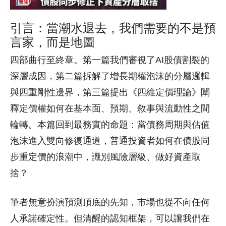
引言：當潮水退去，我們需要的不是預
言家，而是地圖
四部曲行至終章。第一篇我們審視了AI股債割裂的
深層成因，第二篇拆解了增長期權泡沫的分層邏輯
與四重剛性邊界，第三篇提出《四維定價理論》闡
釋定價權如何在基本面、預期、敘事與流動性之間
輪轉。本篇回到最務實的命題：當債務周期與估值
泡沫進入雙向修復通道，普通投資者如何在債股同
步重定價的浪潮中，識別風險層級、做好資產取
捨？
筆者無意扮演預測頂底的先知，市場也從不向任何
人承諾確定性。但清醒的認知框架，可以讓我們在