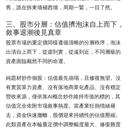
舊，誰在拆東墻補西墻，周期一緊，一目了然。
三、股市分層：估值擠泡沫自上而下，
敘事退潮後見真章
股票市場的重定價同樣遵循清晰的分層秩序，泡沫
出清自上而下，從虛到實，從遠到近，不同層級的
資產面臨截然不同的命運。
純題材炒作個股：估值最先崩塌，且修復無望。沒
有實質算力資產、沒有落地商業化產品、沒有穩定
營收來源，僅依靠AI概念炒作維持市值的標的，其
估值完全依附市場敘事熱度。當產業狂熱情緒褪
去，資金快速撤離，股價迎來持續性的估值壓縮。
此類資產在本輪重定價中調整幅度最大、修復難度