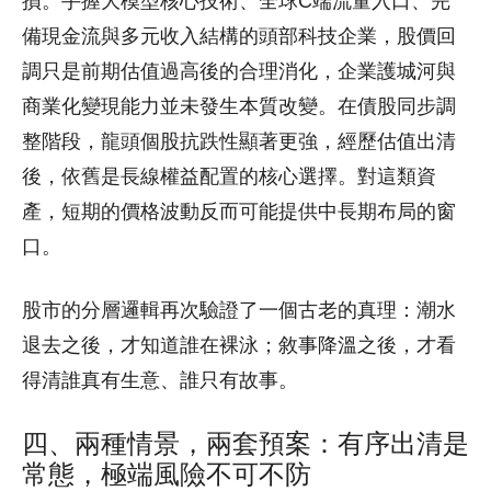
損。手握大模型核心技術、全球C端流量入口、完
備現金流與多元收入結構的頭部科技企業，股價回
調只是前期估值過高後的合理消化，企業護城河與
商業化變現能力並未發生本質改變。在債股同步調
整階段，龍頭個股抗跌性顯著更強，經歷估值出清
後，依舊是長線權益配置的核心選擇。對這類資
產，短期的價格波動反而可能提供中長期布局的窗
口。
股市的分層邏輯再次驗證了一個古老的真理：潮水
退去之後，才知道誰在裸泳；敘事降溫之後，才看
得清誰真有生意、誰只有故事。
四、兩種情景，兩套預案：有序出清是
常態，極端風險不可不防