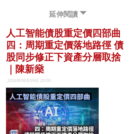
延伸閱讀
人工智能債股重定價四部曲
四：周期重定價落地路徑 債
股同步修正下資產分層取捨
｜陳新燊
2026年08月09日 20:00