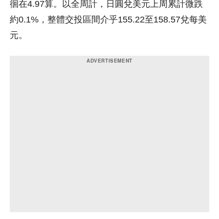
徊在4.97算。以全周計，日圓兌美元上周累計微跌
約0.1%，整體交投區間介乎155.22至158.57兌每美
元。