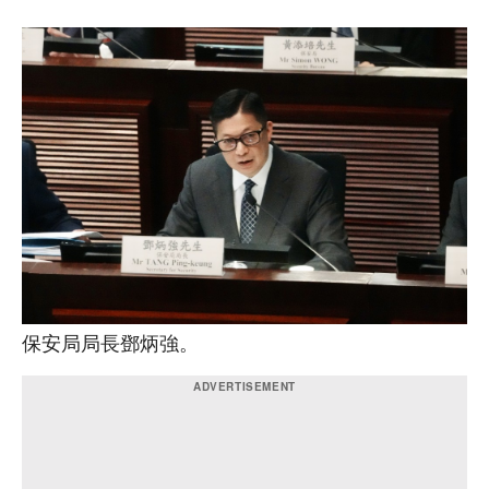
保安局局長鄧炳強。