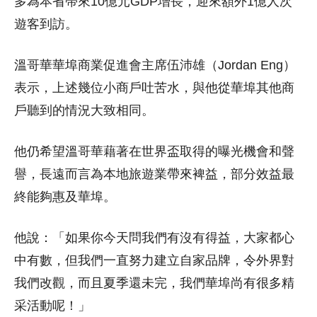
多為本省帶來10億元GDP增長，迎來額外1億人次
遊客到訪。
溫哥華華埠商業促進會主席伍沛雄（Jordan Eng）
表示，上述幾位小商戶吐苦水，與他從華埠其他商
戶聽到的情況大致相同。
他仍希望溫哥華藉著在世界盃取得的曝光機會和聲
譽，長遠而言為本地旅遊業帶來裨益，部分效益最
終能夠惠及華埠。
他說：「如果你今天問我們有沒有得益，大家都心
中有數，但我們一直努力建立自家品牌，令外界對
我們改觀，而且夏季還未完，我們華埠尚有很多精
采活動呢！」