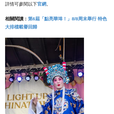
詳情可參閱以下
官網
。
相關閱讀：
第6屆「點亮華埠！」8/8周末舉行 特色
大排檔載譽回歸