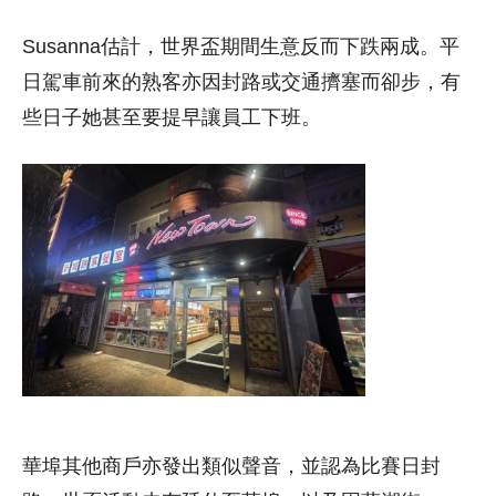
Susanna估計，世界盃期間生意反而下跌兩成。平
日駕車前來的熟客亦因封路或交通擠塞而卻步，有
些日子她甚至要提早讓員工下班。
華埠其他商戶亦發出類似聲音，並認為比賽日封