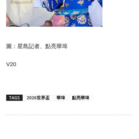
圖：星島記者、點亮華埠
V20
TAGS
2026世界盃
華埠
點亮華埠