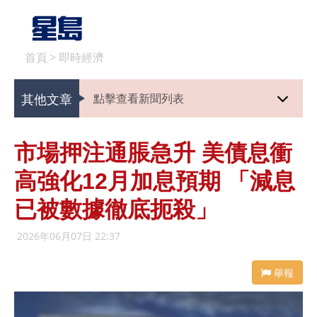
首頁
>
即時經濟
其他文章
點擊查看新聞列表
市場押注通脹急升 美債息衝
高強化12月加息預期 「減息
已被數據徹底扼殺」
2026年06月07日 22:37
舉報