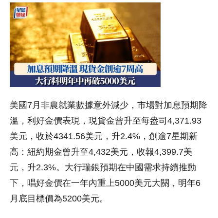
美國7月非農就業數據意外減少，市場對加息預期降
溫，利好金價表現，現貨金曾升至每盎司4,371.93
美元，收於4341.56美元，升2.4%，創逾7星期新
高：紐約期金曾升至4,432美元，收報4,399.7美
元，升2.3%。大行瑞銀預期在中國需求持續推動
下，唱好金價在一年內重上5000美元大關，明年6
月底目標價為5200美元。