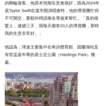
的郵輪遊客。他原本預期生意會很好，因為2024年
底Taylor Swift在溫市開演唱會時，他的導賞團忙得
不可開交，要額外聘請兩名導遊來幫忙。「真的很
驚人，連續三天，我每天都有20人的導賞團，那時
我的生意非常好。」
他認為，球迷主要集中在卑詩體育館、固蘭湖街及
有世盃嘉年華的喜士定公園（Hastings Park）幾
處。