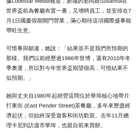
據Lodestar Media報道，新城的老闆娘Susanna在
世界盃前為餐廳布置一番，又增聘員工，並安排在7
月1日國慶假期開門營業，滿心期待這項國際盛事能
帶旺生意。
可惜事與願違，她說：「結果並不是我們所預期的
那様。我們以前經歷過1986年世博，還有2010年冬
季奧運，所以對今年世界盃期望很高，可惜結果不
似預期。」
她與丈夫自1980年起經營這間位於華埠核心地帶片
打東街 (East Pender Street)茶餐廳，多年來歷盡經
濟起伏，但始終深受遊客和街坊歡迎。去年11月總
理卡尼到訪溫市華埠，也親自前來買餅。