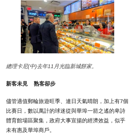
總理卡尼(中)去年11月光臨新城餅家。
新客未見 熟客卻步
儘管適值郵輪旅遊旺季、連日天氣晴朗，加上有7個
比賽日，數以萬計的球迷從與華埠一箭之遙的卑詩
體育館場區聚集，政府大事宣揚的經濟效益，似乎
未有惠及華埠商戶。