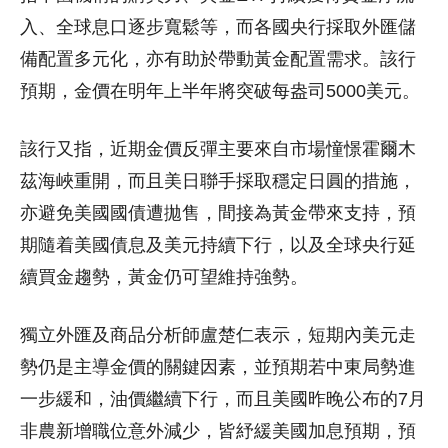
入、全球息口逐步寬鬆等，而各國央行採取外匯儲
備配置多元化，亦有助於帶動黃金配置需求。該行
預期，金價在明年上半年將突破每盎司5000美元。
該行又指，近期金價反彈主要來自市場憧憬霍爾木
茲海峽重開，而且美日聯手採取穩定日圓的措施，
亦避免美國國債遭拋售，間接為黃金帶來支持，預
期隨着美國債息及美元持續下行，以及全球央行延
續買金趨勢，黃金仍可望維持強勢。
獨立外匯及商品分析師盧楚仁表示，短期內美元走
勢仍是主導金價的關鍵因素，並預期若中東局勢進
一步緩和，油價繼續下行，而且美國昨晚公布的7月
非農新增職位意外減少，皆紓緩美國加息預期，預