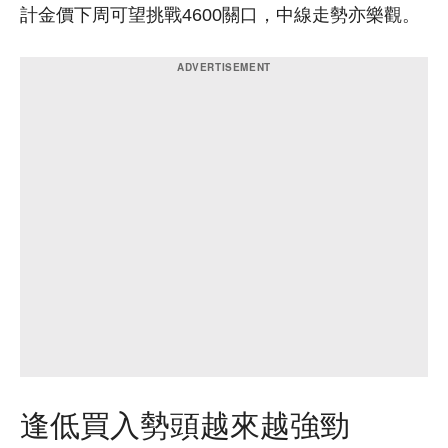
計金價下周可望挑戰4600關口，中線走勢亦樂觀。
逢低買入勢頭越來越強勁