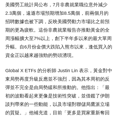
美國勞工統計局公布，7月非農就業職位意外減少
2.3萬個，遠遜市場預期增加8.5萬個，前兩個月的
招聘數據也被下調，反映美國勞動力市場比之前預
期的更為疲軟。這份非農就業報告亦推動黃金的全
周漲幅擴大至7%以上，創下半年多以來的最大單周
升幅。自6月份金價大跌陷入熊市以來，逢低買入的
資金正以越來越強勁的勢頭湧現。
Global X ETFs 的分析師 Justin Lin 表示，黃金對中
東局勢再度升級反應並不強烈，因為其本周初的反
彈並不完全是由局勢緩和所推動的。他指出：「最
初的波動看起來更像是技術性突破，並借鑑了伊朗
談判帶來的一些動能，以及市場對聯儲局鷹派立場
的質疑。」他補充道，目前「更多是買家重新奪回