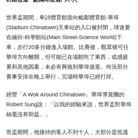
世界盃期間，卑詩體育館面向毗鄰體育館-華埠
(Stadium-Chinatown)天車站的入口被封閉，球迷要
在緬街-科學館站(Main Street-Science World)下
車，步行20多分鐘進入場館。比賽後，觀眾雖可往
華埠方向離開，但可能已在場館吃了東西，或感疲
累和其他因素，未必有興致到華埠遊逛。何況部分
賽事安排在晚上舉行，完場時華埠已經打烊。
經營「A Wok Around Chinatown」華埠導賞團的
Robert Sung說：「以我的經驗來說，世界盃對華埠
絲毫沒有助益。」
世盃期間，他接待的客人不到十人，大部分是抵溫