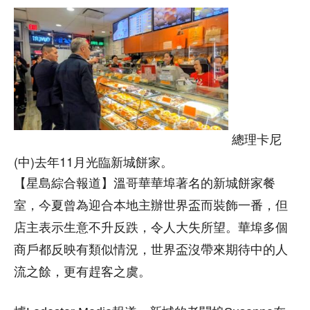
總理卡尼
(中)去年11月光臨新城餅家。
【星島綜合報道】溫哥華華埠著名的新城餅家餐
室，今夏曾為迎合本地主辦世界盃而裝飾一番，但
店主表示生意不升反跌，令人大失所望。華埠多個
商戶都反映有類似情況，世界盃沒帶來期待中的人
流之餘，更有趕客之虞。