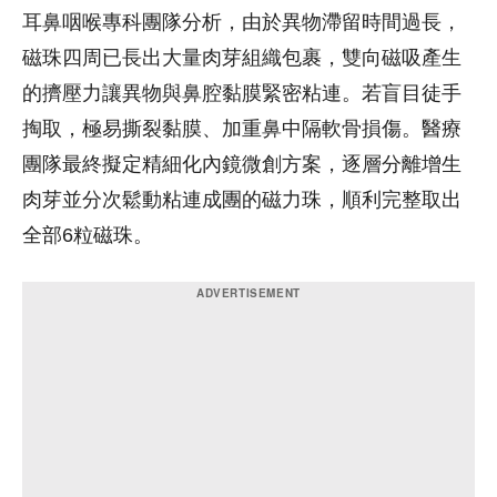
耳鼻咽喉專科團隊分析，由於異物滯留時間過長，
磁珠四周已長出大量肉芽組織包裹，雙向磁吸產生
的擠壓力讓異物與鼻腔黏膜緊密粘連。若盲目徒手
掏取，極易撕裂黏膜、加重鼻中隔軟骨損傷。醫療
團隊最終擬定精細化內鏡微創方案，逐層分離增生
肉芽並分次鬆動粘連成團的磁力珠，順利完整取出
全部6粒磁珠。