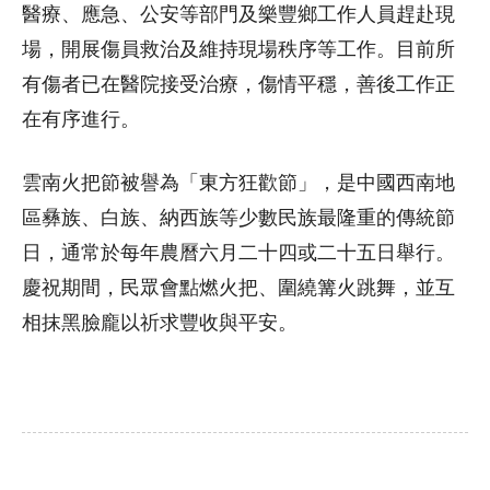
醫療、應急、公安等部門及樂豐鄉工作人員趕赴現
場，開展傷員救治及維持現場秩序等工作。目前所
有傷者已在醫院接受治療，傷情平穩，善後工作正
在有序進行。
雲南火把節被譽為「東方狂歡節」，是中國西南地
區彝族、白族、納西族等少數民族最隆重的傳統節
日，通常於每年農曆六月二十四或二十五日舉行。
慶祝期間，民眾會點燃火把、圍繞篝火跳舞，並互
相抹黑臉龐以祈求豐收與平安。