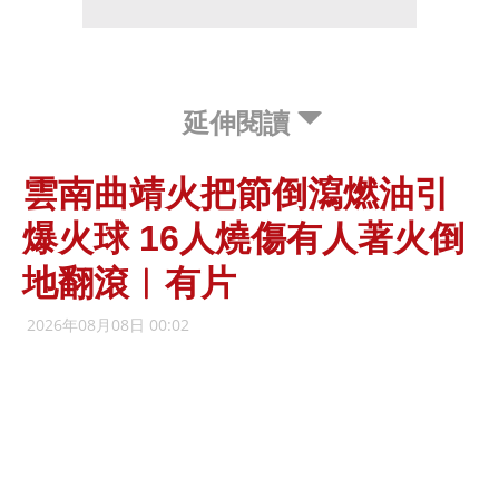
延伸閱讀
雲南曲靖火把節倒瀉燃油引
爆火球 16人燒傷有人著火倒
地翻滾︱有片
2026年08月08日 00:02