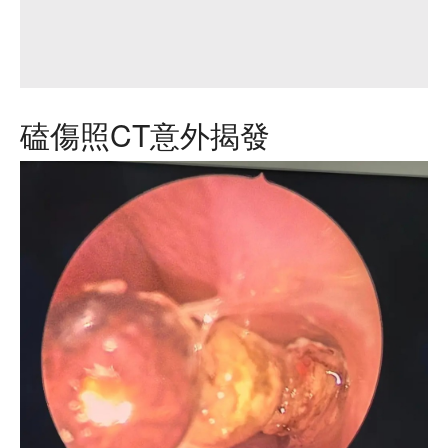
磕傷照CT意外揭發