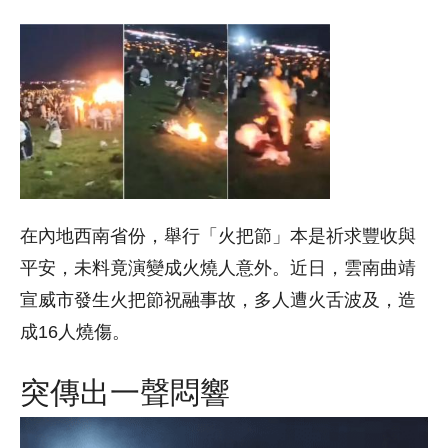
在內地西南省份，舉行「火把節」本是祈求豐收與
平安，未料竟演變成火燒人意外。近日，雲南曲靖
宣威市發生火把節祝融事故，多人遭火舌波及，造
成16人燒傷。
突傳出一聲悶響