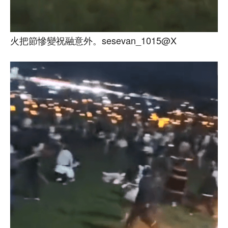
火把節慘變祝融意外。sesevan_1015@X