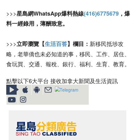
>>>
星島網WhatsApp爆料熱線
(416)6775679
，爆
料一經錄用，薄酬致意。
>>>
新移民抵埗攻
立即瀏覽【
生活百答
】欄目：
略，老華僑也未必知道的事，移民、工作、居住、
食玩買、交通、報稅、銀行、福利、生育、教育。
點擊以下6大平台 接收加拿大新聞及生活資訊