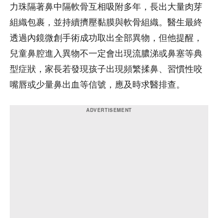
力珠隔著鼻中隔軟骨互相吸附多年，長出大量肉芽
組織包裹，並持續擠壓黏膜與軟骨組織。醫生最終
透過內鏡微創手術成功取出全部異物，但他提醒，
兒童鼻腔進入異物不一定會出現流膿涕或鼻塞等典
型症狀，家長若發現孩子出現頻繁揉鼻、習慣性咬
嘴唇或少量鼻出血等信號，應及時求醫排查。