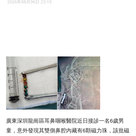
2026年08月06日 23:19
廣東深圳龍崗區耳鼻咽喉醫院近日接診一名6歲男
童，意外發現其雙側鼻腔內藏有6顆磁力珠，該批磁