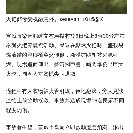
火把節慘變祝融意外。sesevan_1015@X
宣威市樂豐鄉建文村烏撒村於6日晚上8時30分左右
舉辦火把節慶祝活動。民眾在點燃火把時，盛載易
燃液體的塑膠桶突然傾倒，液體亦隨即被火源引
燃。現場繼而傳出一聲沉悶巨響，瞬間爆發出巨大
火球，周圍人群驚慌尖叫逃散。
過程中有人衣物被火舌引燃，倒地翻滾，旁人見狀
連忙上前協助撲救。事故共造成現場16名民眾不同
程度灼傷。
事故發生後，宣威市當局立即啟動應急預案，派出