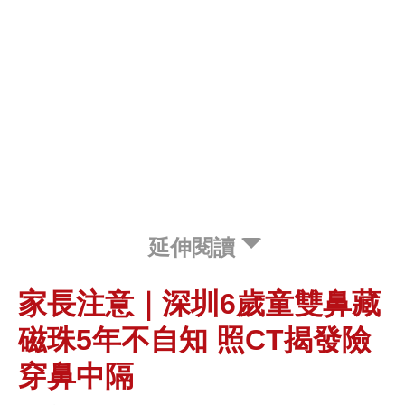
延伸閱讀
家長注意｜深圳6歲童雙鼻藏
磁珠5年不自知 照CT揭發險
穿鼻中隔