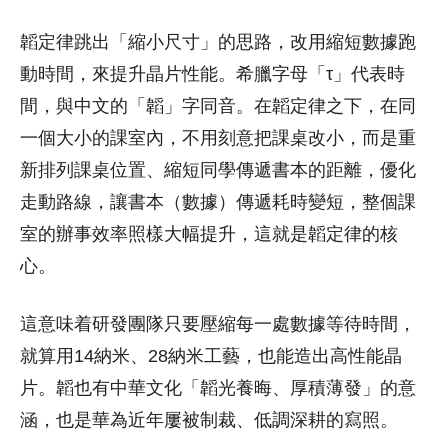
韜定律跳出「縮小尺寸」的思路，改用縮短數據跑
動時間，來提升晶片性能。希臘字母「τ」代表時
間，與中文的「韜」字同音。在韜定律之下，在同
一個大小的課室內，不用刻意把課桌改小，而是重
新排列課桌位置、縮短同學傳遞書本的距離，優化
走動路線，讓書本（數據）傳遞耗時變短，整個課
室的辦事效率照樣大幅提升，這就是韜定律的核
心。
這意味着研發團隊只要壓縮每一處數據等待時間，
就算用14納米、28納米工藝，也能造出高性能晶
片。韜也有中華文化「韜光養晦、厚積薄發」的意
涵，也是華為近年屢被制裁、低調深耕的寫照。