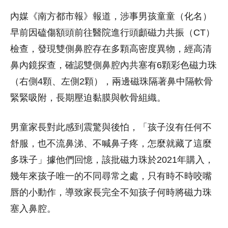
內媒《南方都市報》報道，涉事男孩童童（化名）
早前因磕傷額頭前往醫院進行頭顱磁力共振（CT）
檢查，發現雙側鼻腔存在多顆高密度異物，經高清
鼻內鏡探查，確認雙側鼻腔內共塞有6顆彩色磁力珠
（右側4顆、左側2顆），兩邊磁珠隔著鼻中隔軟骨
緊緊吸附，長期壓迫黏膜與軟骨組織。
男童家長對此感到震驚與後怕，「孩子沒有任何不
舒服，也不流鼻涕、不喊鼻子疼，怎麼就藏了這麼
多珠子」據他們回憶，該批磁力珠於2021年購入，
幾年來孩子唯一的不同尋常之處，只有時不時咬嘴
唇的小動作，導致家長完全不知孩子何時將磁力珠
塞入鼻腔。