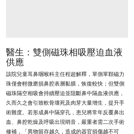
醫生：雙側磁珠相吸壓迫血液
供應
該院兒童耳鼻咽喉科主任程超解釋，單側單顆磁力
珠僅會輕微磨損鼻腔表層黏膜，恢復較快；但雙側
磁珠隔空相吸會持續壓迫並阻斷鼻中隔血液供應，
久而久之會引致軟骨壞死及肉芽大量增生，提升手
術難度。若形成鼻中隔穿孔，患兒將常年反覆鼻出
血、鼻腔乾燥及呼吸出現哨音，嚴重者需二次手術
修補，「異物留存越久，造成的器官損傷越不可