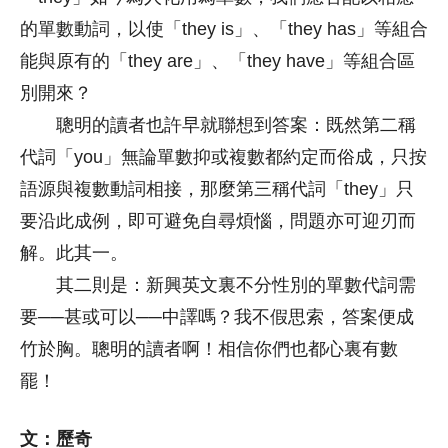
的單數動詞，以使「they is」、「they has」等組合
能與原有的「they are」、「they have」等組合區
別開來？
聰明的讀者也許早就聯想到答案：既然第二稱
代詞「you」無論單數抑或複數都約定而俗成，只按
語源與複數動詞相接，那麼第三稱代詞「they」只
要沿此成例，即可避免自尋煩惱，問題亦可迎刃而
解。此其一。
其二則是：新興英文裏不分性別的單數代詞需
要──甚或可以──中譯嗎？我不假思索，答案便成
竹於胸。聰明的讀者啊！相信你們也都心裏有數
罷！
文：
歷奇