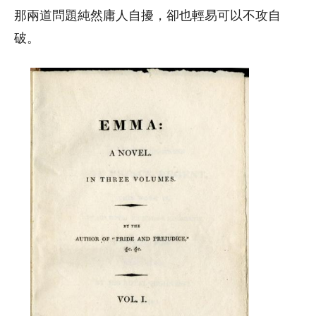
那兩道問題純然庸人自擾，卻也輕易可以不攻自
破。