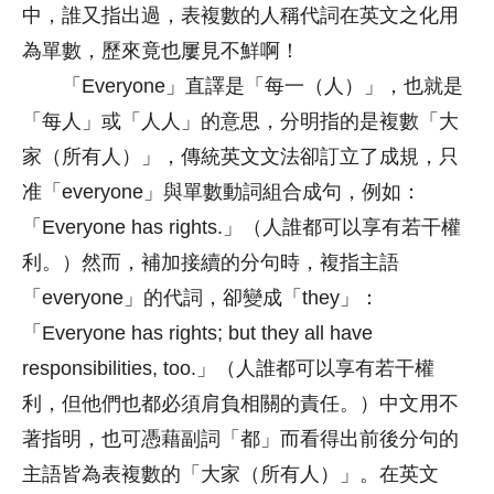
中，誰又指出過，表複數的人稱代詞在英文之化用
為單數，歷來竟也屢見不鮮啊！
「Everyone」直譯是「每一（人）」，也就是
「每人」或「人人」的意思，分明指的是複數「大
家（所有人）」，傳統英文文法卻訂立了成規，只
准「everyone」與單數動詞組合成句，例如：
「Everyone has rights.」（人誰都可以享有若干權
利。）然而，補加接續的分句時，複指主語
「everyone」的代詞，卻變成「they」：
「Everyone has rights; but they all have
responsibilities, too.」（人誰都可以享有若干權
利，但他們也都必須肩負相關的責任。）中文用不
著指明，也可憑藉副詞「都」而看得出前後分句的
主語皆為表複數的「大家（所有人）」。在英文