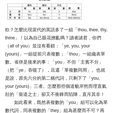
欸？怎麼比現當代的英語多了一組「thou, thee, thy,
thine」！以為自己眼花撩亂嗎？讀者諸君，你們
（all of you）並沒有看錯：「ye, you, your
(yours)」一組從前只表複數；「thou」一組纔表單
數。省併是後來的事：「you」不但「主賓不分」
（把「ye」吞噬了），且還「單複數同用」。也就
是說，原先六分的第二稱代詞，只剩下了「you,
your (yours)」三者。怎麼那些個道貌岸然而理直氣
壯的「衞道之士」卻又不衝鋒而陷陣，直斥其非！
如此看來，既然表複數的「you」組可以化為單
數代詞，同表複數的「they」組為甚麼而不可？再