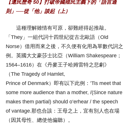
【遺民歷奇 50】打破帝國殖民主義下的「語言通
則」──從「他」談起（上）
這種理解雖情有可原，卻難經得起推敲。
「They」一組代詞十四世紀從古北歐語（Old
Norse）借用而來之後，不久便有化用為單數代詞之
例。英國大文豪莎士比亞（William Shakespeare；
1564–1616）在《丹麥王子哈姆雷特之悲劇》
（The Tragedy of Hamlet,
Prince of Denmark）即有以下此例：’Tis meet that
some more audience than a mother, /(Since nature
makes them partial) should o’erhear / the speech
of vantage.那也合該：王母之上，宜有別人也在場
（因其母性、總使他偏聽）。