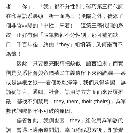
者，「你」、「我」都不分性別，碰巧第三稱代詞
在印歐語系裏頭，析一而為三（陰陽之外，徒添了
個非陰非陽的「中性」來着），這第三稱代詞的系
統，正好有個「表單數卻不分性別」那可補的缺
口，千百年後，終由「they」組填滿，又何樂而不
為哉！
因此，只要擦亮眼睛把貌似「語言通則」而實
則是父系社會與帝國殖民主義遺留下來的調調──甚
或是無根之談──看個乾乾淨淨，我們只得承認，無
論從語言、邏輯、社會、語用等方方面面來反覆推
敲，都找不到禁用「they, them, their (theirs)」為單
數代詞哪個牢不可破的原因。
儘管如此，我倒也因「they」組化用為單數代
詞，曾遇上過兩道問題。幸而稍假思索後，即驚覺