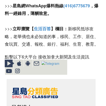
>>>
星島網WhatsApp爆料熱線
(416)6775679
，爆
料一經錄用，薄酬致意。
>>>
新移民抵埗攻
立即瀏覽【
生活百答
】欄目：
略，老華僑也未必知道的事，移民、工作、居住、
食玩買、交通、報稅、銀行、福利、生育、教育。
點擊以下6大平台 接收加拿大新聞及生活資訊