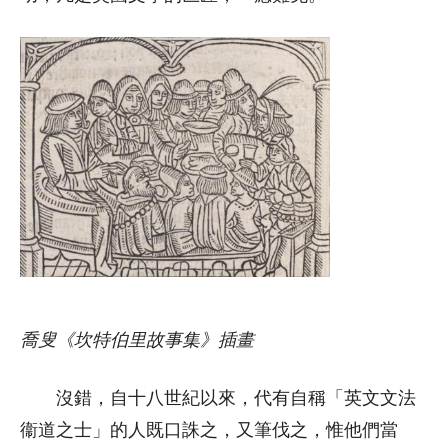
喬叟《坎特伯里故事集》插畫
沒錯，自十八世紀以來，代有自稱「英文文法
衞道之士」的人既口誅之，又筆伐之，惟他們當