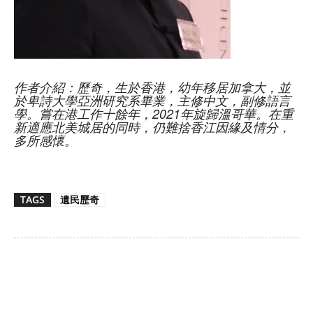
作者介紹：歷奇，生於香港，幼年移居加拿大，並
於卑詩大學亞洲研究系畢業，
主修中文，副修語言
學。嘗在港工作十餘年，2021年旋歸溫哥華。在重
新適應北美城居的同時，
仍難捨香江因緣及情分，
多所感懷。
TAGS
遺民歷奇