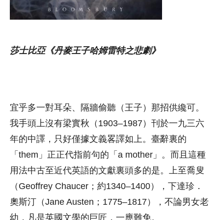
莎士比亞《丹麥王子哈姆雷特之悲劇》
宜乎多一對耳朵、隔牆偷聽（王子）那招供纔可。
我手頭上沒有梁實秋（1903–1987）刊於一九三六
年的中譯，只好僅據文義畧譯如上。臺辭裏的
「them」正正代指前句的「a mother」。而且這種
用法中古至近代英語的文獻裏頭多的是。上至喬叟
（Geoffrey Chaucer；約1340–1400），下達珍．
奧斯汀（Jane Austen；1775–1817），不論男女老
幼，凡是英國文學的巨匠，一應難免。