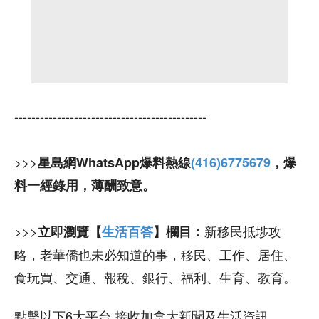
---------------------------------------------
>>>
星島網WhatsApp爆料熱線
(416)6775679
，爆
料一經錄用，薄酬致意。
>>>
新移民抵埗攻
立即瀏覽【
生活百答
】欄目：
略，老華僑也未必知道的事，移民、工作、居住、
食玩買、交通、報稅、銀行、福利、生育、教育。
點擊以下6大平台 接收加拿大新聞及生活資訊