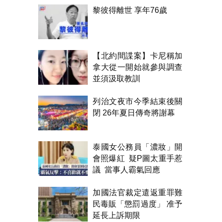
黎彼得離世 享年76歲
【北約間諜案】卡尼稱加
拿大從一開始就參與調查
並須汲取教訓
列治文夜市今季結束後關
閉 26年夏日傳奇將謝幕
泰國女公務員「濃妝」開
會照爆紅 疑P圖太重手惹
議 當事人霸氣回應
加國法官裁定遣返重罪難
民毒販「懲罰過度」 准予
延長上訴期限