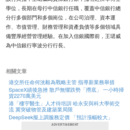
學位，長期在母行中信銀行任職，覆蓋中信銀行總
分行多個部門和多個崗位，在公司治理、資本運
作、市值管理、財務管理和資產負債等多個領域具
備豐厚經營管理經驗。在加入信銀國際前，王珺威
為中信銀行寧波分行行長。
相關文章
港交所任命何洸毅為戰略主管 指導新業務舉措
SpaceX績後急挫 散戶無懼跌勢「撈底」 一小時掃
貨2270萬美元
港「樓宇醫生」人才待培訓 哈永安與科大學術交
流 冀突破物管及建築業局限
DeepSeek擬上調服務定價 「預計漲幅較大」