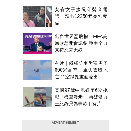
安省女子接兄弟聲音電
話 匯出12250元始知受
騙
出售世界盃股權︱FIFA高
層緊急開會認錯 重申全力
支持恩芬天奴
有片｜俄羅斯傘兵節 男子
600米高空主傘失靈墮地
亡 半空掙扎畫面流出
英國97歲中風婦第6次挑
戰「機翼漫步」 再破健力
士紀錄只為籌款︱有片