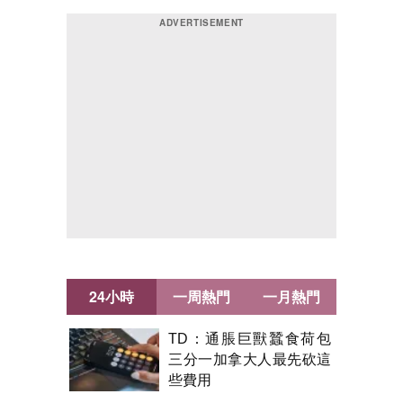
24小時
一周熱門
一月熱門
TD：通脹巨獸蠶食荷包
三分一加拿大人最先砍這
些費用