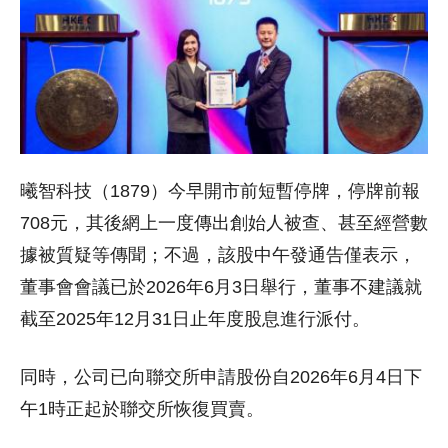
曦智科技（1879）今早開市前短暫停牌，停牌前報
708元，其後網上一度傳出創始人被查、甚至經營數
據被質疑等傳聞；不過，該股中午發通告僅表示，
董事會會議已於2026年6月3日舉行，董事不建議就
截至2025年12月31日止年度股息進行派付。
同時，公司已向聯交所申請股份自2026年6月4日下
午1時正起於聯交所恢復買賣。