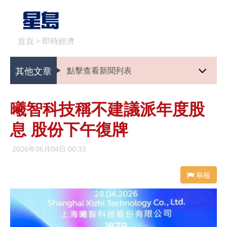
首頁
>
即時經濟
其他文章
點擊查看新聞列表
曦智科技稱不建議派年度股
息 股份下午復牌
2026年06月04日 00:33
舉報