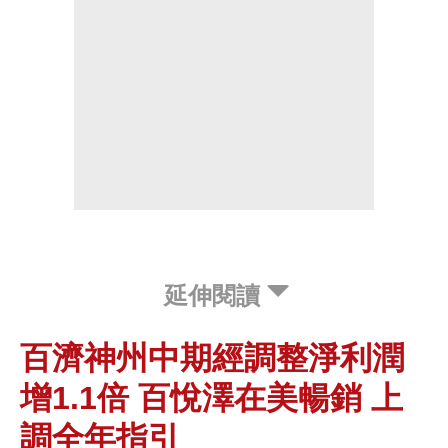
延伸閱讀
百濟神州中期經調整淨利潤
增1.1倍 百悅澤在美暢銷 上
調全年指引