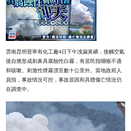
雲南昆明晉寧有化工廠4日下午洩漏黃磷，接觸空氣
後自燃形成刺鼻具腐蝕性白霧，有居民指咽喉不適
和咳嗽。刺激性煙霧漂至數十公里外。當地政府人
員指，事故情況可控，事故原因和具體傷亡情況仍
在調查中。