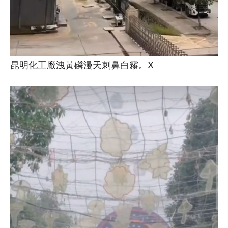
昆明化工廠洩黃磷漫天刺鼻白霧。X