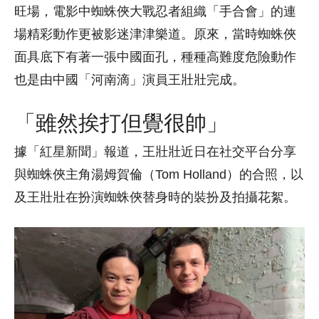
旺場，電影中蜘蛛俠大戰忍者組織「手合會」的連
場精彩動作更被影迷津津樂道。原來，當時蜘蛛俠
面具底下有著一張中國面孔，種種高難度危險動作
也是由中國「河南滴」演員王壯壯完成。
「雖然挨打但覺很帥」
據「紅星新聞」報道，王壯壯近日在社交平台分享
與蜘蛛俠主角湯姆賀倫（Tom Holland）的合照，以
及王壯壯在扮演蜘蛛俠替身時的裝扮及拍攝花絮。