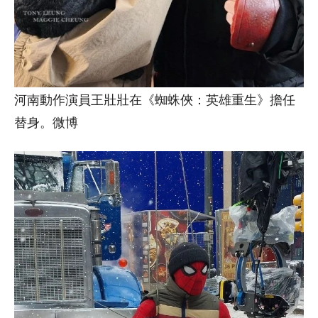
河南動作演員王壯壯在《蜘蛛俠：英雄重生》擔任
替身。微博