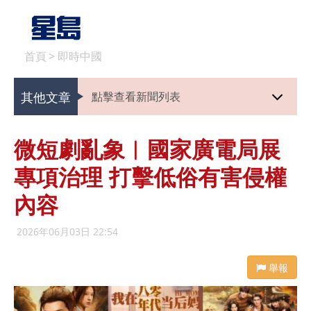
首頁
>
即時中國
其他文章
點擊查看新聞列表
微短劇亂象︱國家廣電局展
專項治理 打擊低俗有害侵權
內容
2026年06月03日 22:54
舉報