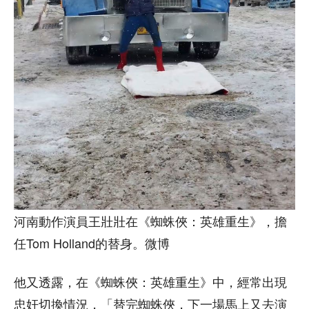
河南動作演員王壯壯在《蜘蛛俠：英雄重生》，擔
任Tom Holland的替身。微博
他又透露，在《蜘蛛俠：英雄重生》中，經常出現
忠奸切換情況，「替完蜘蛛俠，下一場馬上又去演