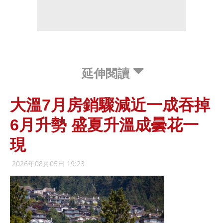
延伸閱讀
大溫7月房銷驟減近一成吞掉
6月升勢 盛夏升溫成曇花一
現
2026年08月05日 19:23