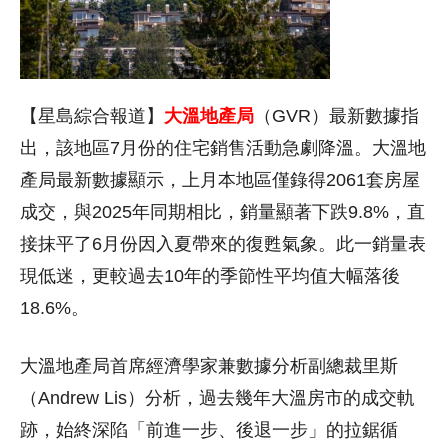
【星島綜合報道】
大溫地產局
（GVR）最新數據指
出，該地區7月份的住宅銷售活動急劇降溫。大溫地
產局最新數據顯示，上月本地區僅錄得2061套房屋
成交，與2025年同期相比，銷量顯著下跌9.8%，直
接抹平了6月份因入夏帶來的復甦氣象。此一銷量表
現低迷，更較過去10年的季節性平均值大幅落後
18.6%。
大溫地產局首席經濟學家兼數據分析副總裁里斯
（Andrew Lis）分析，過去幾年大溫房市的成交軌
跡，始終深陷「前進一步、後退一步」的拉鋸循