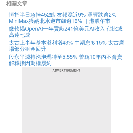
相關文章
恒指半日急挫452點 友邦瀉近9% 滙豐跌逾2%
MiniMax獲納北水逆市飆逾16% ｜港股午市
微軟揭OpenAI一年貢獻241億美元AI收入 佔比或
高達七成
太古上半年基本溢利增43% 中期息多15% 太古廣
場部分租金回升
段永平減持泡泡瑪特至5.55% 曾稱10年內不會賣
解釋指因期權履約