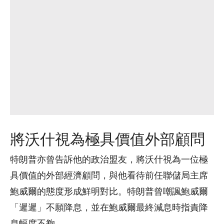
將沃什視為極具價值外部顧問
特朗普亦曾告訴他的政治盟友，將沃什視為一位極
具價值的外部經濟顧問，與他看待前任聯儲局主席
鮑威爾的態度形成鮮明對比。特朗普曾嘲諷鮑威爾
「遲遲」不願降息，並在鮑威爾最終減息時指責降
息幅度不夠。