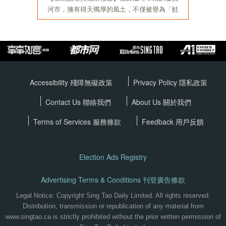
Accessibility 殘障無礙政策
Privacy Policy
隱私政策
Contact Us 聯絡我們
About Us 關於我們
Terms of Services
服務條款
Feedback 用戶反饋
Election Ads Registry
Advertising Terms & Conditions 刊登廣告條款
Legal Notice: Copyright Sing Tao Daily Limited. All rights reserved.
Distribution, transmission or republication of any material from
www.singtao.ca is strictly prohibited without the prior written permission of