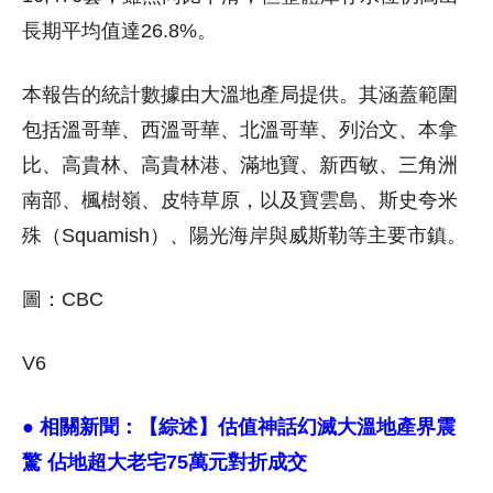
長期平均值達26.8%。
本報告的統計數據由大溫地產局提供。其涵蓋範圍
包括溫哥華、西溫哥華、北溫哥華、列治文、本拿
比、高貴林、高貴林港、滿地寶、新西敏、三角洲
南部、楓樹嶺、皮特草原，以及寶雲島、斯史夸米
殊（Squamish）、陽光海岸與威斯勒等主要市鎮。
圖：CBC
V6
● 相關新聞：
【綜述】估值神話幻滅大溫地產界震
驚 佔地超大老宅75萬元對折成交