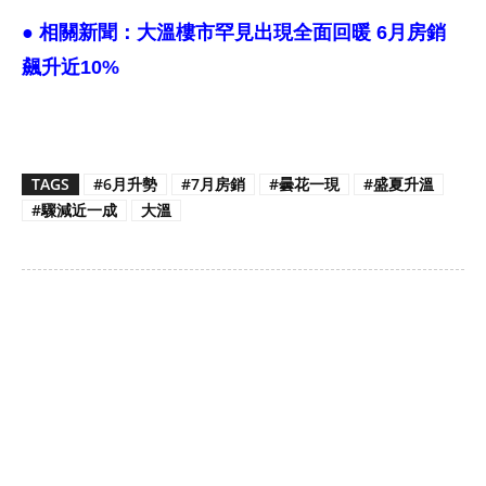
● 相關新聞：
大溫樓市罕見出現全面回暖 6月房銷
飆升近10%
TAGS
#6月升勢
#7月房銷
#曇花一現
#盛夏升溫
#驟減近一成
大溫