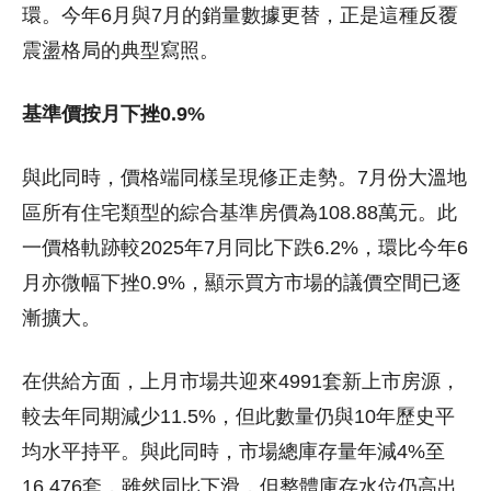
環。今年6月與7月的銷量數據更替，正是這種反覆
震盪格局的典型寫照。
基準價按月下挫0.9%
與此同時，價格端同樣呈現修正走勢。7月份大溫地
區所有住宅類型的綜合基準房價為108.88萬元。此
一價格軌跡較2025年7月同比下跌6.2%，環比今年6
月亦微幅下挫0.9%，顯示買方市場的議價空間已逐
漸擴大。
在供給方面，上月市場共迎來4991套新上市房源，
較去年同期減少11.5%，但此數量仍與10年歷史平
均水平持平。與此同時，市場總庫存量年減4%至
16,476套，雖然同比下滑，但整體庫存水位仍高出