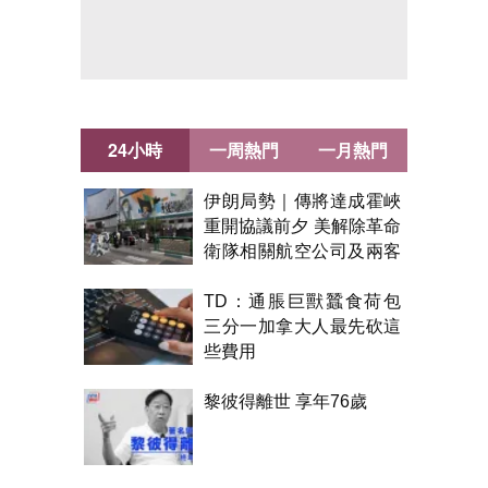
24小時
一周熱門
一月熱門
伊朗局勢｜傳將達成霍峽
重開協議前夕 美解除革命
衛隊相關航空公司及兩客
機制裁
TD：通脹巨獸蠶食荷包
三分一加拿大人最先砍這
些費用
黎彼得離世 享年76歲