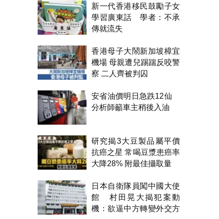
新一代香港移民鼓勵子女
學習廣東話 學者：不承
傳就流失
香港母子大鬧新加坡樟宜
機場 母親遭兒踢踹反咬警
察 二人齊被判囚
安省油價明日急跌12仙
分析師籲車主稍後入油
研究揭3大豆製品屬平價
抗癌之星 常喝豆漿患癌率
大降28% 附最佳攝取量
日本自衛隊員闖中國大使
館 村田晃大揭犯案動
機：欲逼中方轉變外交方