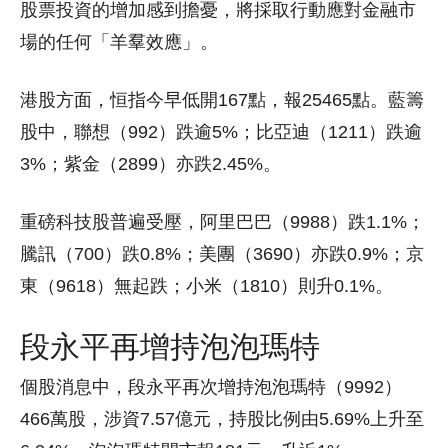
股票投資的增加感到擔憂，將採取行動應對金融市
場的任何「羊羣效應」。
港股方面，恒指今早低開167點，報25465點。藍籌
股中，聯想（992）跌逾5%；比亞迪（1211）跌逾
3%；紫金（2899）亦跌2.45%。
重磅科技股普遍受壓，阿里巴巴（9988）跌1.1%；
騰訊（700）跌0.8%；美團（3690）亦跌0.9%；京
東（9618）無起跌；小米（1810）則升0.1%。
段永平再增持泡泡瑪特
個股消息中，段永平再次增持泡泡瑪特（9992）
466萬股，涉資7.57億元，持股比例由5.69%上升至