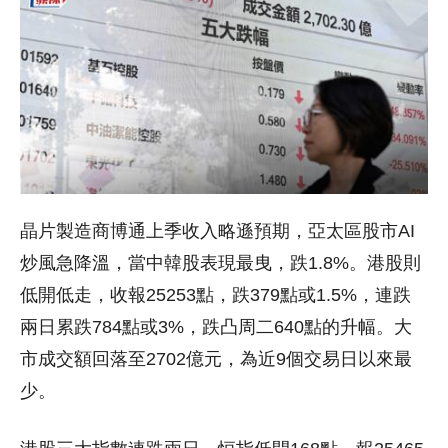
晶片製造商博通上季收入略遜預期，亞太區股市AI
炒風急降溫，當中韓股表現最曳，跌1.8%。港股則
低開低走，收報25253點，跌379點或1.5%，連跌
兩日累跌784點或3%，跌凸周二640點的升幅。大
市成交額回落至2702億元，為近9個交易日以來最
少。