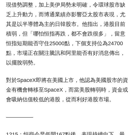
現借勢調整，加上美伊局勢未明確，令環球股市缺
乏上升動力，而博通業績亦影響亞太股市表現，尤
其是以半導體為主的日韓股市。他指出，港股目前
積弱，但「哪怕恒指再跌，都不會跌很多」，留意
恒指短期能否守住25000點，下個支持位為24700
點，市場正在關注騰訊和阿里能否有好消息傳出，
以擺脫弱勢。
對於SpaceX即將在美國上市，他認為美國股市的資
金有機會轉移至SpaceX，而當美股轉弱時，資金或
會吸納估值較低的港股，從而利好港股市場。
—————
1215：恒指今早低開167點後，表現持續向下，最