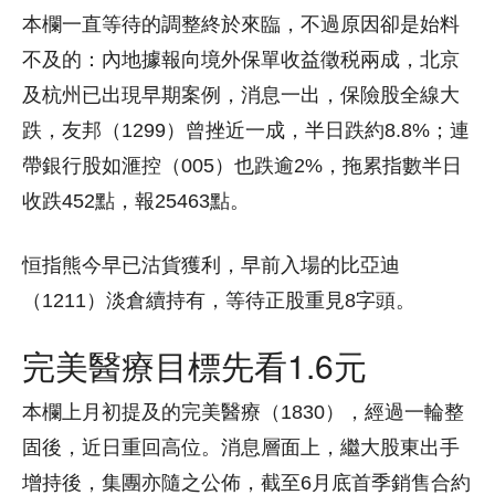
本欄一直等待的調整終於來臨，不過原因卻是始料
不及的：內地據報向境外保單收益徵税兩成，北京
及杭州已出現早期案例，消息一出，保險股全線大
跌，友邦（1299）曾挫近一成，半日跌約8.8%；連
帶銀行股如滙控（005）也跌逾2%，拖累指數半日
收跌452點，報25463點。
恒指熊今早已沽貨獲利，早前入場的比亞迪
（1211）淡倉續持有，等待正股重見8字頭。
完美醫療目標先看1.6元
本欄上月初提及的完美醫療（1830），經過一輪整
固後，近日重回高位。消息層面上，繼大股東出手
增持後，集團亦隨之公佈，截至6月底首季銷售合約