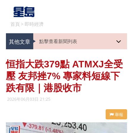
首頁
>
即時經濟
其他文章
點擊查看新聞列表
恒指大跌379點 ATMXJ全受
壓 友邦挫7% 專家料短線下
跌有限｜港股收市
2026年06月03日 21:25
舉報