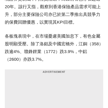
20年。該行又指，觀察到香港保險產品需求可能上
升，部分主要保險公司亦已於第二季推出具競爭力
的保費回贈優惠，以實現其KPI目標。
各板塊表現中，在市場憂慮美國加息下，有色金屬
股明顯受壓。除了洛鉬及中國宏橋外，江銅（358）
跌逾4%、贛鋒鋰業（1772）跌3.9%，中鋁
（2600）亦跌3.7%。