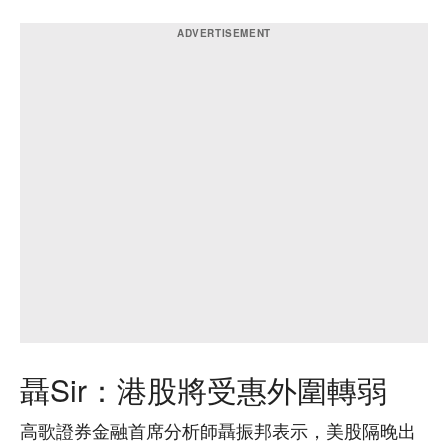
聶Sir：港股將受惠外圍轉弱
高歌證券金融首席分析師聶振邦表示，美股隔晚出