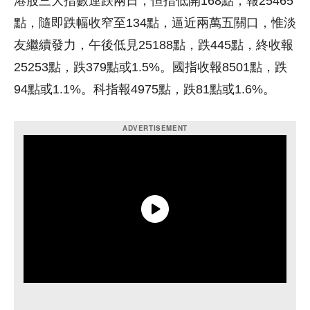
港股三大指數連跌兩日，恒指低開168點，報25465
點，隨即跌幅收窄至134點，逼近兩萬五關口，惟淡
友繼續發力，午後低見25188點，跌445點，終收報
25253點，跌379點或1.5%。國指收報8501點，跌
94點或1.1%。科指報4975點，跌81點或1.6%。