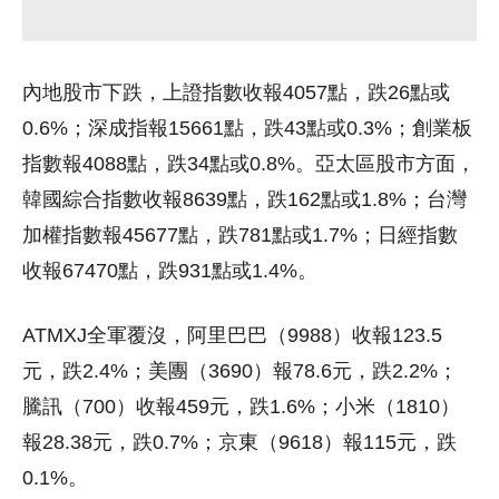
內地股市下跌，上證指數收報4057點，跌26點或
0.6%；深成指報15661點，跌43點或0.3%；創業板
指數報4088點，跌34點或0.8%。亞太區股市方面，
韓國綜合指數收報8639點，跌162點或1.8%；台灣
加權指數報45677點，跌781點或1.7%；日經指數
收報67470點，跌931點或1.4%。
ATMXJ全軍覆沒，阿里巴巴（9988）收報123.5
元，跌2.4%；美團（3690）報78.6元，跌2.2%；
騰訊（700）收報459元，跌1.6%；小米（1810）
報28.38元，跌0.7%；京東（9618）報115元，跌
0.1%。