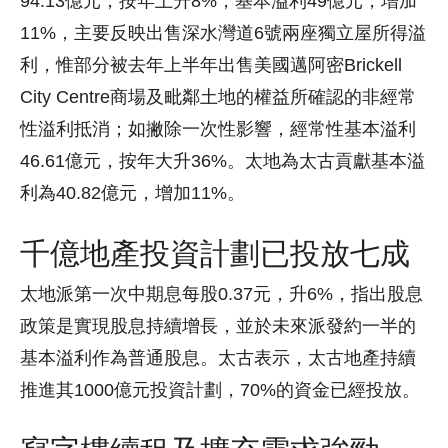
94.13億元，按年上升8%，基本溢利49億元，增加
11%，主要反映出售深水灣道6號兩座獨立屋所得溢
利，惟部分被去年上半年出售美國邁阿密Brickell
City Centre商場及毗鄰土地的權益所確認的非經常
性溢利抵消；如撇除一次性影響，經常性基本溢利
46.61億元，按年大升36%。太地為太古貢獻基本溢
利為40.82億元，增加11%。
千億地產投資計劃已投放七成
太地派第一次中期息每股0.37元，升6%，指出股息
政策是實現股息持續增長，並於未來派發約一半的
基本溢利作為普通股息。太古表示，太古地產持續
推進其1000億元投資計劃，70%的資金已經投放。