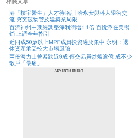
相關文章
港「樓宇醫生」人才待培訓 哈永安與科大學術交
流 冀突破物管及建築業局限
百濟神州中期經調整淨利潤增1.1倍 百悅澤在美暢
銷 上調全年指引
近四成50歲以上MPF成員投資過於集中 永明：退
休資產承受較大市場風險
兩倍海力士曾暴跌近9成 傳交易員炒燶逾億 成不少
散戶「最痛」