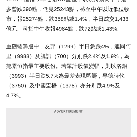
多曾跌390點，低見25243點，截至中午以近低位收
市，報25274點，跌358點或1.4%，半日成交1,438
億元。科指中午收報4984點，跌72點或1.43%。
重磅藍籌股中，友邦（1299）半日急跌4%，連同阿
里（9988）及騰訊（700）分別跌2.4%及1.9%，為
拖累恒指最主要股份。若單計股價變幅，則以洛鉬
（3993）半日跌5.7%為最差表現藍籌，寧德時代
（3750）及中國宏橋（1378）亦分別跌4.9%及
4.7%。