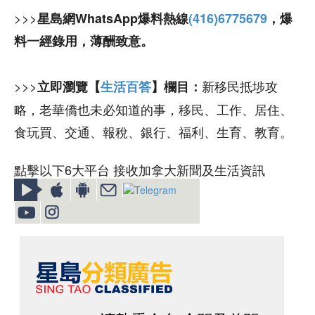
>>>
星島網WhatsApp爆料熱線
(416)6775679
，爆
料一經錄用，薄酬致意。
>>>
新移民抵埗攻
立即瀏覽【
生活百答
】欄目：
略，老華僑也未必知道的事，移民、工作、居住、
食玩買、交通、報稅、銀行、福利、生育、教育。
點擊以下6大平台 接收加拿大新聞及生活資訊