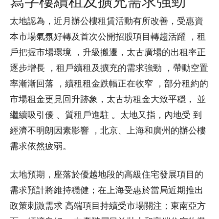
寫字樓續租及擴充需求強勁
太地認為，近月辦公樓租賃活動有所改善，受惠資
本市場氣氛好轉及首次公開招股項目轉趨活躍 ，租
戶把握市場環境 ，升級搬遷，太古廣場的出租率正
逐步增長 ，租戶續租及擴充的需求強勁 ，帶動空置
率漸漸回落 ，續租租金跌幅正在收窄 ，部分租約的
市場租金更見回升跡象，太古坊租金大致平穩， 並
繼續吸引優 、質租戶進駐 。太地又指，內地受 到
經濟不明朗因素影響 ，北京、上海和廣州的辦公樓
需求依然疲弱。
太地預期，座落於優越地段的高級住宅發展項目的
需求預計將維持穩健；在上海受惠於當局近期推出
政策刺激需求 高端項目持續受市場關注；東南亞方