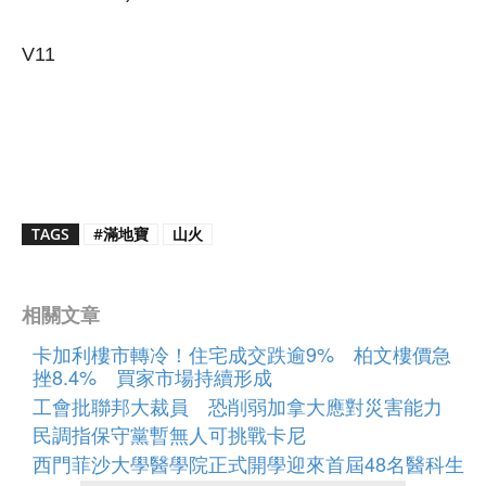
V11
TAGS
#滿地寶
山火
相關文章
卡加利樓市轉冷！住宅成交跌逾9% 柏文樓價急
挫8.4% 買家市場持續形成
工會批聯邦大裁員 恐削弱加拿大應對災害能力
民調指保守黨暫無人可挑戰卡尼
西門菲沙大學醫學院正式開學迎來首屆48名醫科生