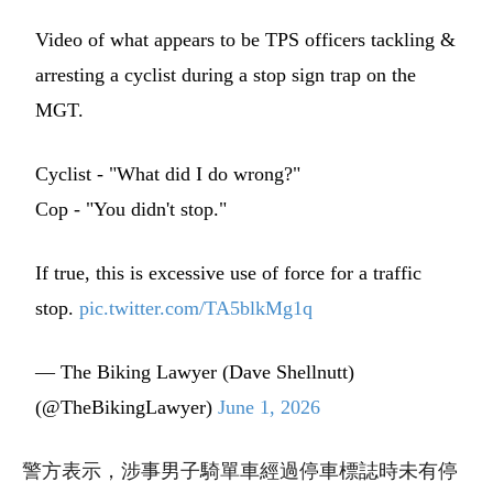
Video of what appears to be TPS officers tackling &
arresting a cyclist during a stop sign trap on the
MGT.
Cyclist - "What did I do wrong?"
Cop - "You didn't stop."
If true, this is excessive use of force for a traffic
stop.
pic.twitter.com/TA5blkMg1q
— The Biking Lawyer (Dave Shellnutt)
(@TheBikingLawyer)
June 1, 2026
警方表示，涉事男子騎單車經過停車標誌時未有停