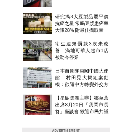
研究揭3大豆製品屬平價
抗癌之星 常喝豆漿患癌率
大降28% 附最佳攝取量
衛生違規罰款3次未改
善 滿地可華人超市1店
被勒令停業
日本自衛隊員闖中國大使
館 村田晃大揭犯案動
機：欲逼中方轉變外交方
針
【星島集團主辦】鄒至蕙
出席8月20日「我問市長
答」座談會 歡迎市民共議
市政