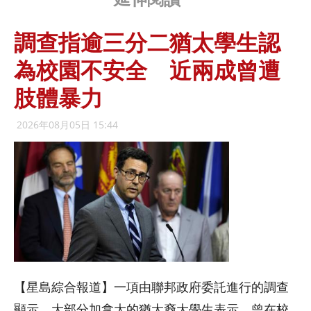
調查指逾三分二猶太學生認
為校園不安全 近兩成曾遭
肢體暴力
2026年08月05日 15:44
【星島綜合報道】一項由聯邦政府委託進行的調查
顯示，大部分加拿大的猶太裔大學生表示，曾在校