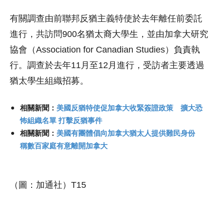
有關調查由前聯邦反猶主義特使於去年離任前委託
進行，共訪問900名猶太裔大學生，並由加拿大研究
協會（Association for Canadian Studies）負責執
行。調查於去年11月至12月進行，受訪者主要透過
猶太學生組織招募。
相關新聞：
美國反猶特使促加拿大收緊簽證政策 擴大恐
怖組織名單 打擊反猶事件
相關新聞：
美國有團體倡向加拿大猶太人提供難民身份
稱數百家庭有意離開加拿大
（圖：加通社）T15