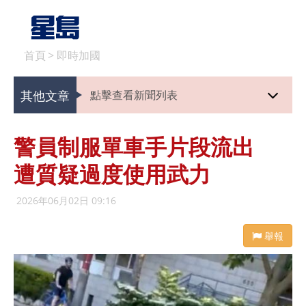
首頁
>
即時加國
其他文章
點擊查看新聞列表
警員制服單車手片段流出
遭質疑過度使用武力
2026年06月02日 09:16
舉報