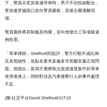
下，警員示意其靠邊停車時，男子不但拒絕配合，
更加速穿越路口並向警員爆粗，其後企圖逃離現
場。
警員最終將其制服及拘捕，並向他發出三張省級違
例告票。
「單車律師」Shellnutt則批評，警方行動不成比例
且具危險性，並點名要求多倫多市長鄒至蕙正視問
題。他指出，當局不應將執法資源過度集中於單車
使用者身上，同時對涉及汽車撞擊行人的事件處理
不足。
(圖:社交平台David Shellnutt/X)T15