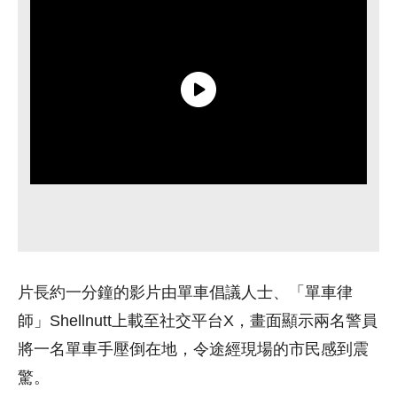
片長約一分鐘的影片由單車倡議人士、「單車律
師」Shellnutt上載至社交平台X，畫面顯示兩名警員
將一名單車手壓倒在地，令途經現場的市民感到震
驚。