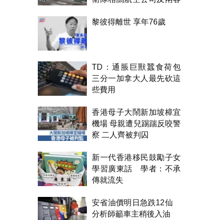
機制裁
黎彼得離世 享年76歲
TD：通脹巨獸蠶食荷包
三分一加拿大人最先砍這
些費用
香港母子大鬧新加坡樟宜
機場 母親遭兒踢踹反咬警
察 二人齊被判囚
新一代香港移民鼓勵子女
學習廣東話 學者：不承
傳就流失
安省油價明日急跌12仙
分析師籲車主稍後入油