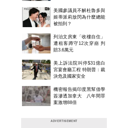
美國參議員不解杜魯多與
姬蒂派莉放閃為什麼總能
被拍到？
列治文房東「收樓自住」
遭租客蹲守12次穿崩 判
賠3.6萬元
美上訴法院叫停$31億白
宮宴會廳工程 特朗普：裁
決危及國家安全
機密報告揭印度黑幫借學
簽滲透加拿大 八年間罪
案激增88倍