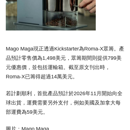
Mago Maga現正透過Kickstarter為Roma-X眾籌。產
品預計零售價為1,498美元，眾籌期間則提供799美
元優惠價，並包括運輸箱。截至原文刊出時，
Roma-X已籌得超過14萬美元。
若計劃順利，首批產品預計於2026年11月開始向全
球出貨，運費需要另外支付，例如美國及加拿大每
部運費為59美元。
圖片：Mago Maga