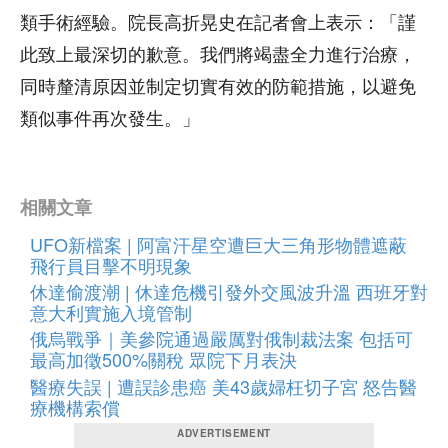
類手術經驗。院長高折晃史在記者會上表示：「謹
此致上最深切的歉意。我們將竭盡全力進行治療，
同時釐清原因並制定切實有效的防範措施，以避免
類似事件再次發生。」
相關文章
UFO新檔案 | 阿富汗星空遭巨大三角形物體遮蔽
飛行員目擊不明現象
休達偷渡潮 | 休達危機引發外交風波升溫 西班牙對
意大利實施入境管制
俄烏戰爭｜美參院通過嚴厲對俄制裁法案 包括可
最高加徵500%關稅 眾院下月表決
醫療失誤 | 遭誤診患癌 美43歲婦枉切子宮 怒告醫
療機構索償