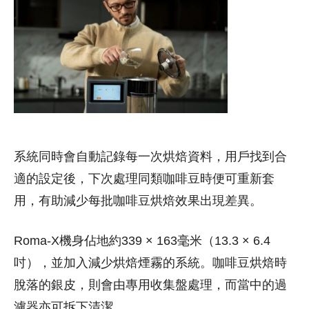
系統同時會自動記錄每一次烘焙資料，用戶找到合
適的設定後，下次處理同類咖啡豆時便可重新套
用，有助減少每批咖啡豆烘焙效果出現差異。
Roma-X機身佔地約339 × 163毫米（13.3 × 6.4
吋），並加入減少烘焙煙霧的系統。咖啡豆烘焙時
脫落的銀皮，則會由專用收集盤處理，而當中的過
濾器亦可拆下清潔。