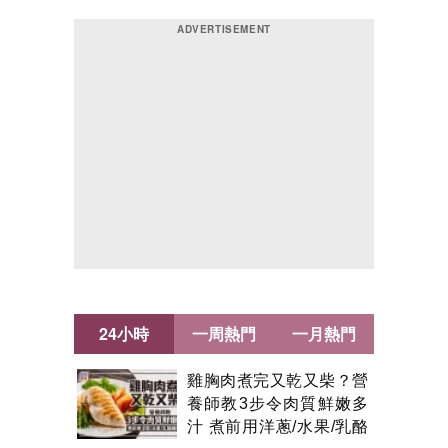
24小時
一周熱門
一月熱門
雞胸肉煮完又乾又柴？營
養師教3步令肉質鮮嫩多
汁 煮前用洋蔥/水果/乳酪