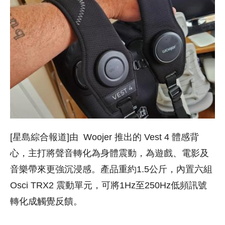
[星島綜合報道]由
Woojer 推出的 Vest 4 體感背
心，主打將聲音轉化為身體震動，為遊戲、電影及
音樂帶來更強沉浸感。產品重約1.5公斤，內置六組
Osci TRX2 震動單元，可將1Hz至250Hz低頻訊號
轉化成觸覺反饋。