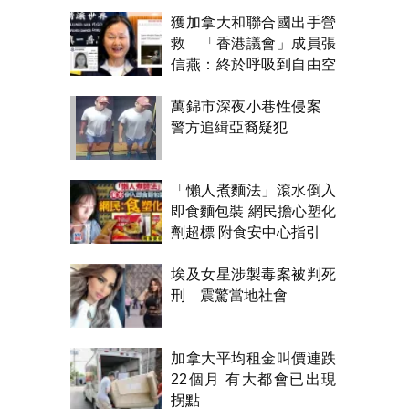
醃製都得？
獲加拿大和聯合國出手營
救 「香港議會」成員張
信燕：終於呼吸到自由空
氣！
萬錦市深夜小巷性侵案
警方追緝亞裔疑犯
「懶人煮麵法」滾水倒入
即食麵包裝 網民擔心塑化
劑超標 附食安中心指引
埃及女星涉製毒案被判死
刑 震驚當地社會
加拿大平均租金叫價連跌
22個月 有大都會已出現
拐點