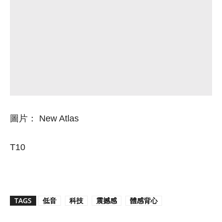
圖片：
New Atlas
T10
TAGS
低音
科技
震撼感
體感背心