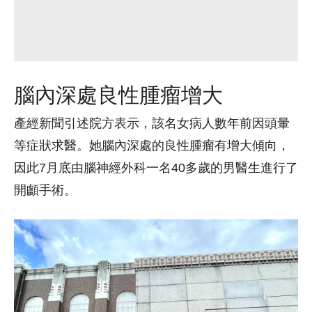
腦內深處良性腫瘤增大
產經新聞引述院方表示，該名女病人數年前因頭暈
等症狀求醫。她腦內深處的良性腫瘤有增大傾向，
因此7月底由腦神經外科一名40多歲的男醫生進行了
開顱手術。