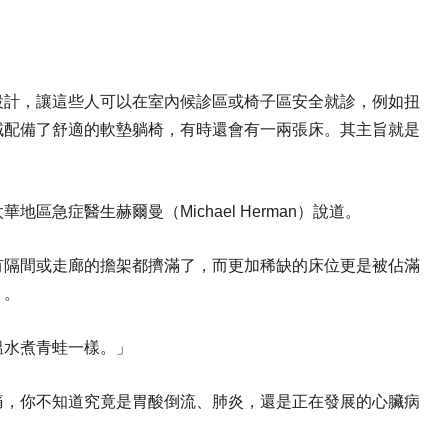
設計，讓這些人可以在室內候診區或椅子區安全就診，例如扭
域配備了舒適的軟墊躺椅，有時還會有一兩張床。其主旨就是
急症醫生赫爾曼（Michael Herman）說道。
有隔間或走廊的擔架都擠滿了，而更加稀缺的床位更是被佔滿
」。
溫水煮青蛙一樣。」
痛，你不知道究竟是胃酸倒流、肺炎，還是正在發展的心臟病