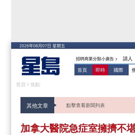
請人
招聘商業分類小廣告 >
首頁
即時
國際
首頁
>
焦點
其他文章
點擊查看新聞列表
加拿大醫院急症室擁擠不堪