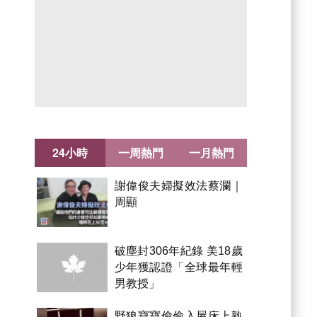
24小時
一周熱門
一月熱門
謝偉俊夫婦擬效法蔡瀾｜
周顯
破塵封306年紀錄 美18歲
少年獲認證「全球最年輕
男教授」
野狼寶寶偷偷入屋床上熟