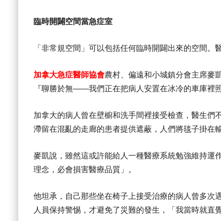
臨時開闢空間當急症室
「非常規空間」可以包括任何臨時開闢出來的空間。
加拿大急症醫師協會
農村、偏遠和小城鎮分會主席麥凱（F
『聊勝於無——我們正在把病人安置在冰冷的車庫裡
加拿大的病人曾在壁櫥和洗手間裡接受檢查，醫生們
滯留在混亂的走廊的患者提供遮蔽，人們將毯子掛在
麥凱說，雖然這或許能給人一種醫療系統勉強維持運
理念，必會損害醫療品質」。
他坦承，自己那些坐在椅子上接受治療的病人曾多次
人員保持警惕，才避免了災難的發生，「我當時就直