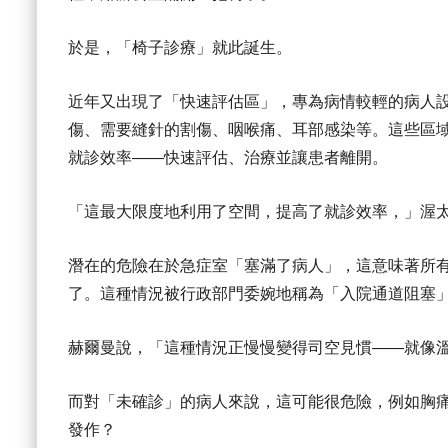
於是，「椅子診療」就此誕生。
近年又出現了「快速評估區」，專為病情較輕的病人
傷、需要縫針的割傷、咽喉痛、耳部感染等。這些區
就診效率——快速評估、治療並讓患者離開。
「這最大限度地利用了空間，提高了就診效率，」渥太華地區
潛在的危險在於急症室「塞滿了病人」，這意味著所
了。這種情況被行政部門委婉地稱為「入院通道阻塞
赫爾曼說，「這種情況正慢慢變得司空見慣——就像
而對「未確診」的病人來說，這可能很危險，例如胸
發作？