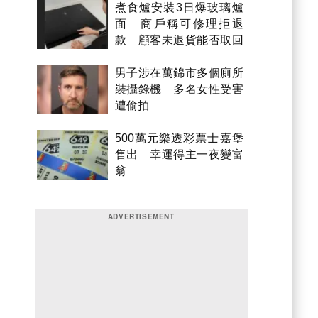
煮食爐安裝3日爆玻璃爐
面 商戶稱可修理拒退
款 顧客未退貨能否取回
金錢？
男子涉在萬錦市多個廁所
裝攝錄機 多名女性受害
遭偷拍
500萬元樂透彩票士嘉堡
售出 幸運得主一夜變富
翁