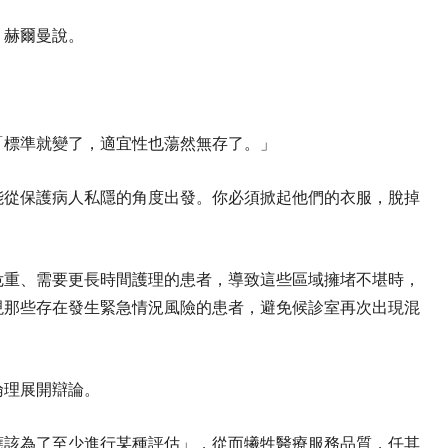
」赫爾曼說。
「標準就變了，適宜性也蕩然無存了。」
能從保護病人私隱的角度出發。你必須掀起他們的衣服，脫掉
危重、需要更長時間護理的患者，導致這些區域擁堵不堪時，
現那些存在發生緊急情況風險的患者，避免候診室再次出現混
倫理展開辯論。
應該為了至少進行某種評估」，從而犧牲醫療服務品質，任其