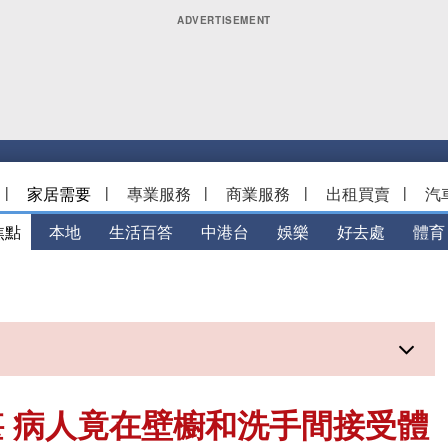
|
家居需要
|
專業服務
|
商業服務
|
出租買賣
|
汽
焦點
本地
生活百答
中港台
娛樂
好去處
體育
 病人竟在壁櫥和洗手間接受體