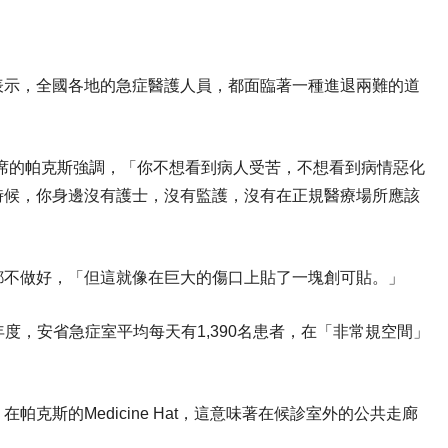
ks）表示，全國各地的急症醫護人員，都面臨著一種進退兩難的道
。
iation）主席的帕克斯強調，「你不想看到病人受苦，不想看到病情惡化
時候，你身邊沒有護士，沒有監護，沒有在正規醫療場所應該
都不做好，「但這就像在巨大的傷口上貼了一塊創可貼。」
2024年度，安省急症室平均每天有1,390名患者，在「非常規空間」
克斯的Medicine Hat，這意味著在候診室外的公共走廊