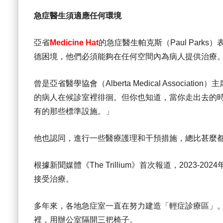
急症醫生須適應任何環境
亞省
Medicine Hat
的急症醫生帕克斯（Paul Par
德困境，他們必須能夠在任何空間內為病人提供治療
曾是亞省醫學協會（Alberta Medical Assoc
的病人在候診室裡徘徊。但你也知道，當你走出去的
有的那些標準設施。」
他也認同，進行一些醫療護理和干預措施，總比甚麼
根據新聞媒體《The Trillium》首次報道，2023-
接受治療。
多年來，各地急症室一直在努力建造「輕症診療區」。在帕
裡，用辦公室隔開三把椅子。