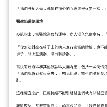
「我們許多人每天都像在擔心的五級警報火災一樣，
醫生陷道德困境
麥凱指出，當醫院滿負荷運轉，病人湧入急症室時，
「你無法對坐在椅子上的病人進行適當的體檢，也不
褲子，裝上監測器、攞出聽診器。」
當快速通道區和其他候診區人滿為患，包括一些病情
「我們就會到候診室去，」帕克斯說。醫生們試圖發
亂。
這種權宜之計，已經持續不斷引發醫生們就有關醫療
麥凱深陷「甚麼更重要？」的靈魂叩問，「我們是否