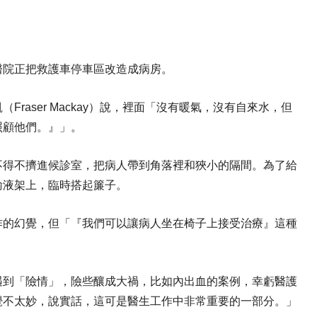
醫院正把救護車停車區改造成病房。
raser Mackay）說，裡面「沒有暖氣，沒有自來水，但
照顧他們。』」。
不得不擠進候診室，把病人帶到角落裡和狹小的隔間。為了給
輸液架上，臨時搭起簾子。
作的幻覺，但「『我們可以讓病人坐在椅子上接受治療』這種
遇到「險情」，險些釀成大禍，比如內出血的案例，幸虧醫護
覺不太妙，說實話，這可是醫生工作中非常重要的一部分。」