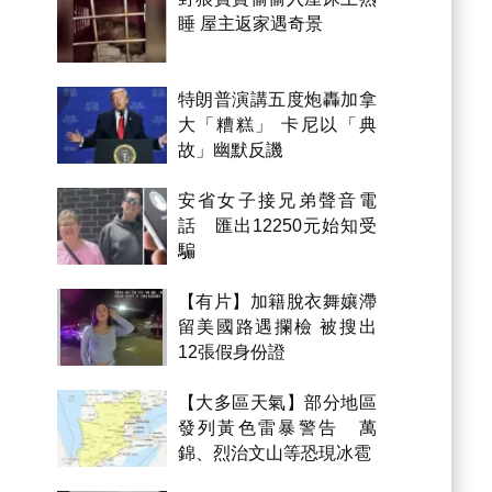
睡 屋主返家遇奇景
特朗普演講五度炮轟加拿
大「糟糕」 卡尼以「典
故」幽默反譏
安省女子接兄弟聲音電
話 匯出12250元始知受
騙
【有片】加籍脫衣舞孃滯
留美國路遇攔檢 被搜出
12張假身份證
【大多區天氣】部分地區
發列黃色雷暴警告 萬
錦、烈治文山等恐現冰雹