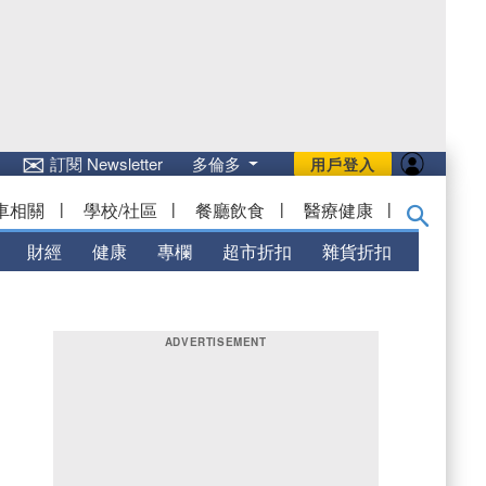
✉
訂閱 Newsletter
多倫多
用戶登入
車相關
|
學校/社區
|
餐廳飲食
|
醫療健康
|
財經
健康
專欄
超市折扣
雜貨折扣