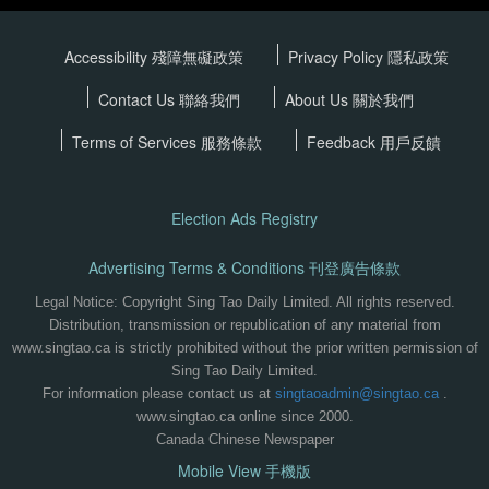
Accessibility 殘障無礙政策
Privacy Policy
隱私政策
Contact Us 聯絡我們
About Us 關於我們
Terms of Services
服務條款
Feedback 用戶反饋
Election Ads Registry
Advertising Terms & Conditions 刊登廣告條款
Legal Notice: Copyright Sing Tao Daily Limited. All rights reserved.
Distribution, transmission or republication of any material from
www.singtao.ca is strictly prohibited without the prior written permission of
Sing Tao Daily Limited.
For information please contact us at
singtaoadmin@singtao.ca
.
www.singtao.ca online since 2000.
Canada Chinese Newspaper
Mobile View 手機版