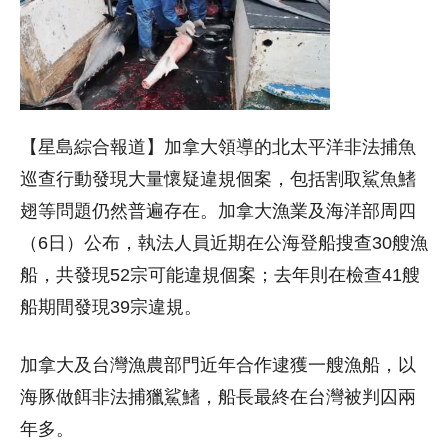
【星島綜合報道】加拿大領導的北太平洋非法捕魚
巡查行動發現大量懷疑違規個案，包括割取鯊魚鰭
翅等問題仍然普遍存在。加拿大漁業及海洋部周四
（6日）公布，執法人員近期在公海登船搜查30艘漁
船，共發現52宗可能違規個案；去年則在檢查41艘
船期間發現39宗違規。
加拿大及台灣漁農部門近年合作逮獲一艘漁船，以
海豚做餌非法捕獵鯊鰭，船長最終在台灣被判囚兩
年多。