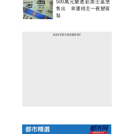
500萬元樂透彩票士嘉堡
售出 幸運得主一夜變富
翁