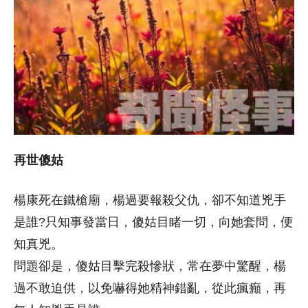
再世傻姑
楊康死在鐵槍廟，楊過要報殺父仇，卻不知道兇手
是誰?只知事發當日，傻姑目睹一切，向她套問，便
知真兇。
問題卻是，傻姑目擊完殺慘狀，常在夢中驚醒，楊
過不敢迫供，以免嚇得她精神錯亂，從此瘋癲，再