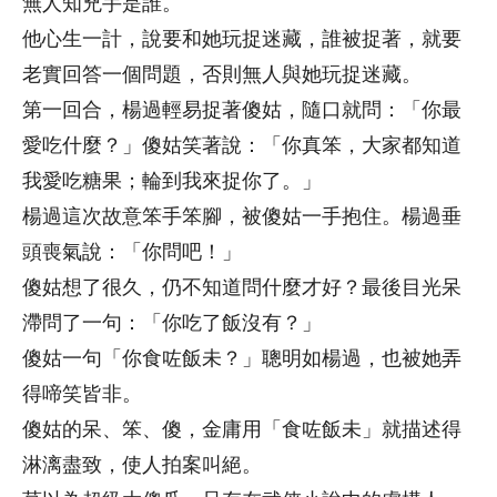
無人知兇手是誰。
他心生一計，說要和她玩捉迷藏，誰被捉著，就要
老實回答一個問題，否則無人與她玩捉迷藏。
第一回合，楊過輕易捉著傻姑，隨口就問：「你最
愛吃什麼？」傻姑笑著說：「你真笨，大家都知道
我愛吃糖果；輪到我來捉你了。」
楊過這次故意笨手笨腳，被傻姑一手抱住。楊過垂
頭喪氣說：「你問吧！」
傻姑想了很久，仍不知道問什麼才好？最後目光呆
滯問了一句：「你吃了飯沒有？」
傻姑一句「你食咗飯未？」聰明如楊過，也被她弄
得啼笑皆非。
傻姑的呆、笨、傻，金庸用「食咗飯未」就描述得
淋漓盡致，使人拍案叫絕。