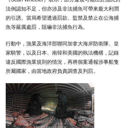
法例認知不足，但亦涉及非法捕魚可帶來龐大利潤
的引誘。當局希望透過罰款、監禁及禁止在公海捕
魚等嚴厲處罰，阻嚇非法捕魚行為。
行動中，漁業及海洋部聯同加拿大海岸防衛隊、皇
家騎警，以及日本、南韓和美國的執法機構，記錄
違反國際漁業規則的情況，再將個案通報涉事船隻
所屬國家，由當地政府負責調查及判罰。