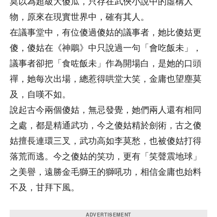
莫以為超級大傻瓜，只存在武俠小說中的虛構人
物，原來在現實世界中，確有其人。
在議事堂中，有位傻過傻姑的議事者，她比傻姑更
傻，傻姑在《神鵰》中只說過一句「會吃飯未」，
議事者卻把「食咗飯未」作為開場白，是她的口頭
禪，她每次出場，總惹得哄堂大笑，金庸也望塵莫
及，自嘆不如。
說起古今兩個傻姑，無忌發覺，她們兩人還有相同
之處，都是精通武功，今之傻姑精於劍術，古之傻
姑擅長連環三叉，武功高如李莫愁，也被傻姑打得
落荒而逃。今之傻姑的笑功，更有「笑聲震地球」
之美譽，遠勝金毛獅王的獅吼功，相信金庸也始料
不及，甘拜下風。