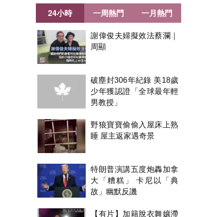
24小時
一周熱門
一月熱門
謝偉俊夫婦擬效法蔡瀾｜
周顯
破塵封306年紀錄 美18歲
少年獲認證「全球最年輕
男教授」
野狼寶寶偷偷入屋床上熟
睡 屋主返家遇奇景
特朗普演講五度炮轟加拿
大「糟糕」 卡尼以「典
故」幽默反譏
【有片】加籍脫衣舞孃滯