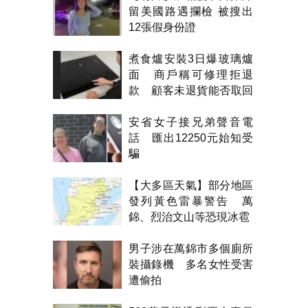
留美國路遇攔檢 被搜出
12張假身份證
煮食爐安裝3日爆玻璃爐
面 商戶稱可修理拒退
款 顧客未退貨能否取回
金錢？
安省女子接兄弟聲音電
話 匯出12250元始知受
騙
【大多區天氣】部分地區
發列黃色雷暴警告 萬
錦、烈治文山等恐現冰雹
男子涉在萬錦市多個廁所
裝攝錄機 多名女性受害
遭偷拍