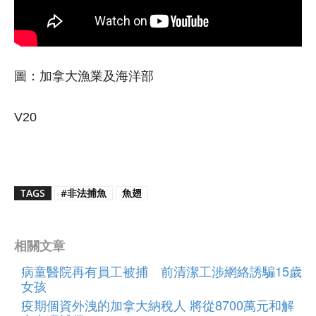
圖：加拿大漁業及海洋部
V20
TAGS
#非法捕魚
魚翅
相關文章
病童醫院再有員工被捕 前清潔工涉網絡誘騙15歲
女孩
疫期個資外洩的加拿大納稅人 將從8700萬元和解