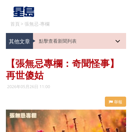
首頁
>
張無忌-專欄
其他文章
點擊查看新聞列表
【張無忌專欄：奇聞怪事】
再世傻姑
2026年05月26日 11:00
舉報