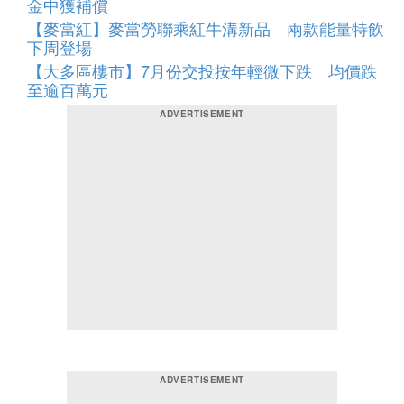
金中獲補償
【麥當紅】麥當勞聯乘紅牛溝新品 兩款能量特飲
下周登場
【大多區樓市】7月份交投按年輕微下跌 均價跌
至逾百萬元