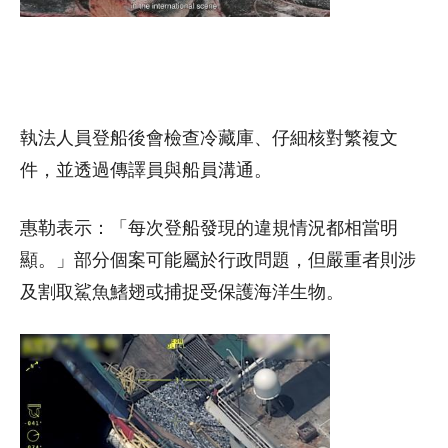
執法人員登船後會檢查冷藏庫、仔細核對繁複文
件，並透過傳譯員與船員溝通。
惠勒表示：「每次登船發現的違規情況都相當明
顯。」部分個案可能屬於行政問題，但嚴重者則涉
及割取鯊魚鰭翅或捕捉受保護海洋生物。