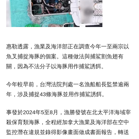
惠勒透露，漁業及海洋部正在調查今年一至兩宗以
魚叉捕捉海豚的個案。這種做法與捕鯊割魚翅有
關，因為不法分子以海豚用作捕鯊誘餌。
今年較早前，台灣法院判處一名漁船船長監禁逾兩
年，涉及捕捉43條海豚並用作捕鯊誘餌。
事發於2024年5至8月，漁勝發號在北太平洋海域宰
殺保育類海豚，全程經加拿大漁業及海洋部在空中
監控潛在違規並錄得影像畫面做成書面報告，轉送