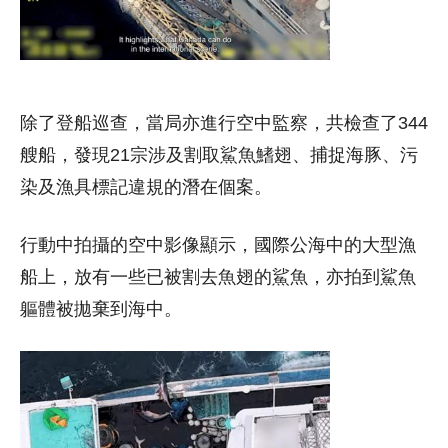
除了登船巡查，當局亦進行空中監察，共檢查了344
艘船，發現21宗涉及割取鯊魚鰭翅、捕捉海豚、污
染及漁具標記違規的潛在個案。
行動中拍攝的空中影像顯示，國際公海中的大型漁
船上，放有一些已被割去魚翅的鯊魚，亦拍到鯊魚
軀體被拋棄到海中。