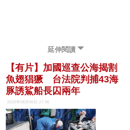
延伸閱讀
【有片】加國巡查公海揭割
魚翅猖獗 台法院判捕43海
豚誘鯊船長囚兩年
2026年08月06日 21:36