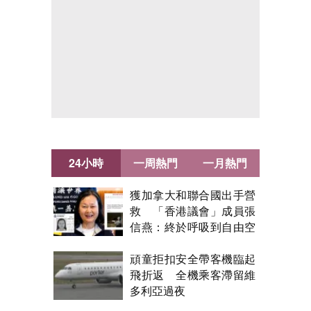
24小時
一周熱門
一月熱門
獲加拿大和聯合國出手營
救 「香港議會」成員張
信燕：終於呼吸到自由空
氣！
頑童拒扣安全帶客機臨起
飛折返 全機乘客滯留維
多利亞過夜