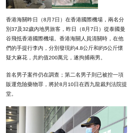
香港海關昨日（8月7日）在香港國際機場，兩名分
別37及32歲內地男旅客，昨日（8月7日）從泰國曼
谷飛抵香港國際機場。香港海關人員清關時，在他
們的手提行李內，分別發現約4.8公斤和約5公斤懷
疑大麻花，共約值200萬元，遂拘捕兩男。
首名男子案件仍在調查；第二名男子則已被控一項
販運危險藥物罪，將於8月10日在西九龍裁判法院提
堂。