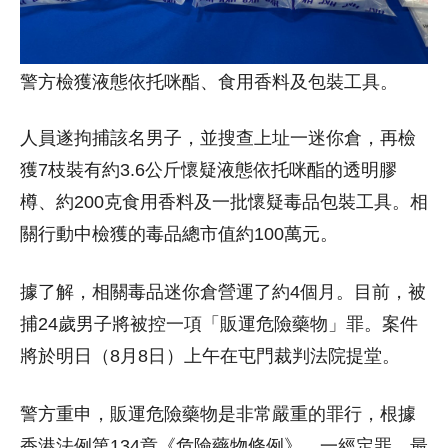
警方檢獲液態依托咪酯、食用香料及包裝工具。
人員遂拘捕該名男子，並搜查上址一迷你倉，再檢
獲7枝裝有約3.6公斤懷疑液態依托咪酯的透明膠
樽、約200克食用香料及一批懷疑毒品包裝工具。相
關行動中檢獲的毒品總市值約100萬元。
據了解，相關毒品迷你倉營運了約4個月。目前，被
捕24歲男子將被控一項「販運危險藥物」罪。案件
將於明日（8月8日）上午在屯門裁判法院提堂。
警方重申，販運危險藥物是非常嚴重的罪行，根據
香港法例第134章《危險藥物條例》，一經定罪，最