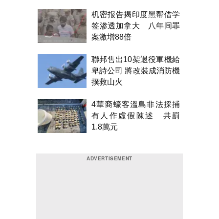
机密报告揭印度黑帮借学
签渗透加拿大 八年间罪
案激增88倍
聯邦售出10架退役軍機給
卑詩公司 將改裝成消防機
撲救山火
4華裔蠔客溫島非法採捕
有人作虛假陳述 共罰
1.8萬元