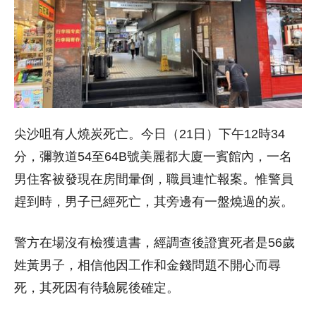
尖沙咀有人燒炭死亡。今日（21日）下午12時34
分，彌敦道54至64B號美麗都大廈一賓館內，一名
男住客被發現在房間暈倒，職員連忙報案。惟警員
趕到時，男子已經死亡，其旁邊有一盤燒過的炭。
警方在場沒有檢獲遺書，經調查後證實死者是56歲
姓黃男子，相信他因工作和金錢問題不開心而尋
死，其死因有待驗屍後確定。