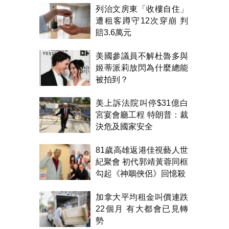
列治文房東「收樓自住」
遭租客蹲守12次穿崩 判
賠3.6萬元
美國參議員不解杜魯多與
姬蒂派莉放閃為什麼總能
被拍到？
美上訴法院叫停$31億白
宮宴會廳工程 特朗普：裁
決危及國家安全
81歲高雄返港佳視藝人世
紀聚會 初代郭靖黃蓉同框
勾起《神鵰俠侶》回憶殺
加拿大平均租金叫價連跌
22個月 有大都會已見轉
勢