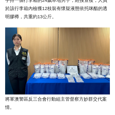
手持一個行李箱的24歲本地男子，經搜查後，人員
於該行李箱內檢獲12枝裝有懷疑液態依托咪酯的透
明膠樽，共重約13公斤。
將軍澳警區反三合會行動組主管督察方妙群交代案
情。