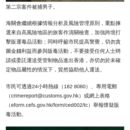
第二宗案件被捕男子。
海關會繼續根據情報分析及風險管理原則，重點揀
選來自高風險地區的旅客作清關檢查，加強跨境打
擊販運毒品活動；同時呼籲市民提高警覺，切勿貪
圖金錢利益而參與販毒活動，不要接受任何人士聘
請或委託運送受管制物品進出香港，亦切勿於未確
定物品屬性的情況下，貿然協助他人運送。
市民可透過24小時熱線（182 8080）、專用電郵
（crimereport@customs.gov.hk）或網上表格
（eform.cefs.gov.hk/form/ced002/tc）舉報懷疑販
毒活動。