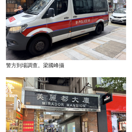
警方到場調查。梁國峰攝