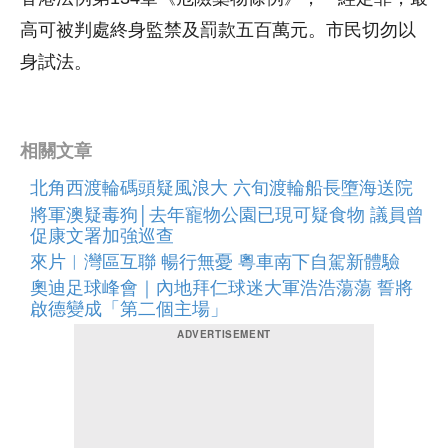
高可被判處終身監禁及罰款五百萬元。市民切勿以
身試法。
相關文章
北角西渡輪碼頭疑風浪大 六旬渡輪船長墮海送院
將軍澳疑毒狗│去年寵物公園已現可疑食物 議員曾
促康文署加強巡查
來片︱灣區互聯 暢行無憂 粵車南下自駕新體驗
奧迪足球峰會｜內地拜仁球迷大軍浩浩蕩蕩 誓將
啟德變成「第二個主場」