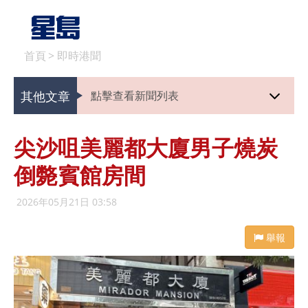
首頁
>
即時港聞
其他文章
點擊查看新聞列表
尖沙咀美麗都大廈男子燒炭
倒斃賓館房間
2026年05月21日 03:58
舉報