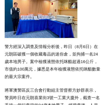
警方經深入調查及情報分析後，昨日（8月6日）在
元朗區破獲一個收藏毒品的迷你倉，並拘捕一名24
歲本地男子。案中檢獲液態依托咪酯超過16公斤，
市值約100萬元，據悉是本年檢獲液態依托咪酯數量
的最大宗案件。
將軍澳警區反三合會行動組主管督察方妙群表示，
警員昨日在元朗喜業街3號一工業大廈外，截查一名