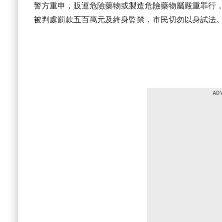
警方重申，販運危險藥物或製造危險藥物屬嚴重罪行，
被判處罰款五百萬元及終身監禁，市民切勿以身試法