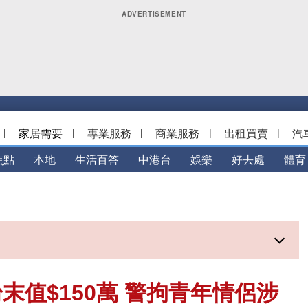
|
家居需要
|
專業服務
|
商業服務
|
出租買賣
|
汽
焦點
本地
生活百答
中港台
娛樂
好去處
體育
值$150萬 警拘青年情侶涉