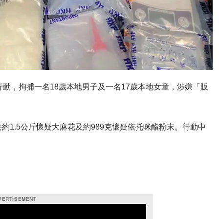
行動，拘捕一名18歲本地男子及一名17歲本地女童，涉嫌「販
。
1.5公斤懷疑大麻花及約989克懷疑依托咪酯粉末。行動中