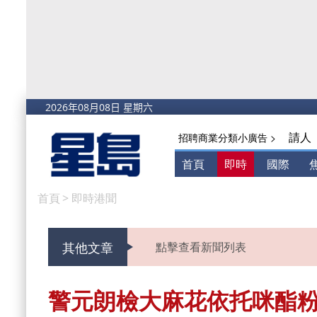
請人
招聘商業分類小廣告 >
首頁
即時
國際
首頁
>
即時港聞
其他文章
點擊查看新聞列表
警元朗檢大麻花依托咪酯粉末