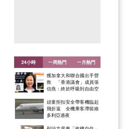
24小時
一周熱門
一月熱門
獲加拿大和聯合國出手營
救 「香港議會」成員張
信燕：終於呼吸到自由空
氣！
頑童拒扣安全帶客機臨起
飛折返 全機乘客滯留維
多利亞過夜
列治文房東「收樓自住」