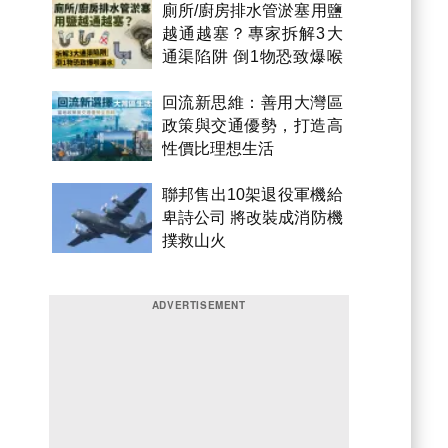
廁所/廚房排水管淤塞用鹽
越通越塞？專家拆解3大
通渠陷阱 倒1物恐致爆喉
漏水
回流新思維：善用大灣區
政策與交通優勢，打造高
性價比理想生活
聯邦售出10架退役軍機給
卑詩公司 將改裝成消防機
撲救山火