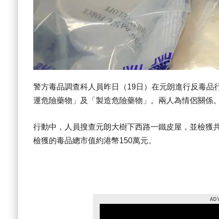
警方毒品調查科人員昨日（19日）在元朗進行反毒品
運危險藥物」及「製造危險藥物」。兩人為情侶關係
行動中，人員搜查元朗大樹下西路一鐵皮屋，並檢獲共約
檢獲的毒品總市值約港幣150萬元。