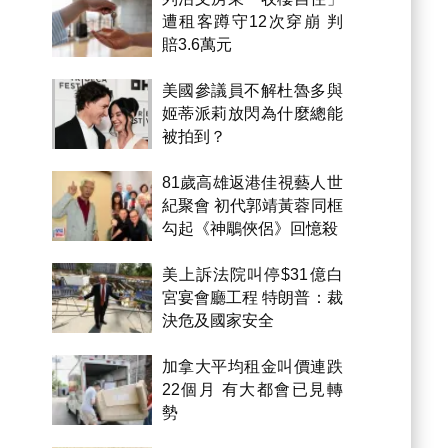
遭租客蹲守12次穿崩 判
賠3.6萬元
美國參議員不解杜魯多與
姬蒂派莉放閃為什麼總能
被拍到？
81歲高雄返港佳視藝人世
紀聚會 初代郭靖黃蓉同框
勾起《神鵰俠侶》回憶殺
美上訴法院叫停$31億白
宮宴會廳工程 特朗普：裁
決危及國家安全
加拿大平均租金叫價連跌
22個月 有大都會已見轉
勢