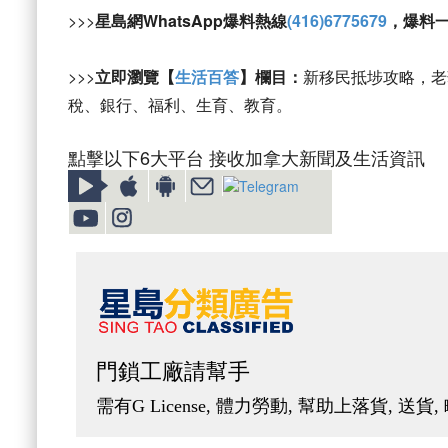
>>>
星島網WhatsApp爆料熱線
(416)6775679
，爆料
>>>
立即瀏覽【
生活百答
】欄目：
新移民抵埗攻略，老
稅、銀行、福利、生育、教育。
點擊以下6大平台 接收加拿大新聞及生活資訊