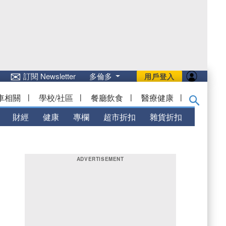
✉
訂閱 Newsletter
多倫多
用戶登入
車相關
|
學校/社區
|
餐廳飲食
|
醫療健康
|
財經
健康
專欄
超市折扣
雜貨折扣