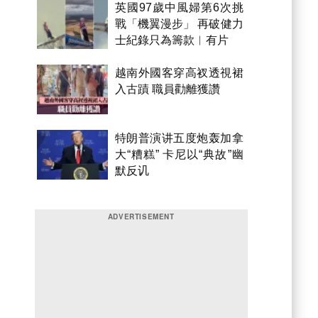
英國97歲中風婦第6次挑
戰「機翼漫步」 再破健力
士紀錄只為籌款︱有片
越南外國客穿高衩透視裙
入古蹟 職員勸離獲讚
特朗普演讲五度炮轰加拿
大“糟糕” 卡尼以“典故”幽
默反讥