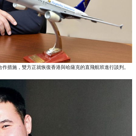
薩克正推進合作措施，雙方正就恢復香港與哈薩克的直飛航班進行談判。