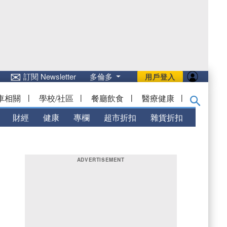
✉
訂閱 Newsletter
多倫多
用戶登入
車相關
|
學校/社區
|
餐廳飲食
|
醫療健康
|
財經
健康
專欄
超市折扣
雜貨折扣