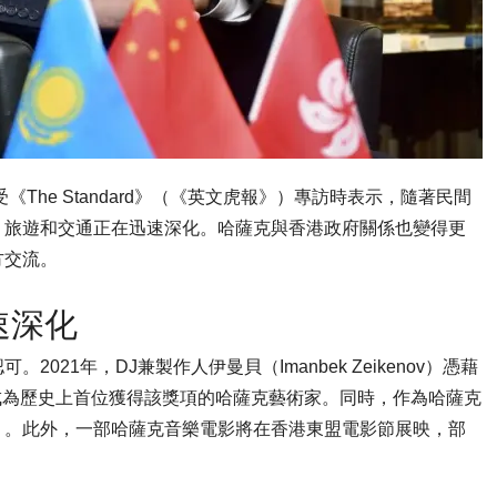
v接受《The Standard》（《英文虎報》）專訪時表示，隨著民間
、旅遊和交通正在迅速深化。哈薩克與香港政府關係也變得更
方交流。
速深化
21年，DJ兼製作人伊曼貝（Imanbek Zeikenov）憑藉
，成為歷史上首位獲得該獎項的哈薩克藝術家。同時，作為哈薩克
大知名度 。此外，一部哈薩克音樂電影將在香港東盟電影節展映，部