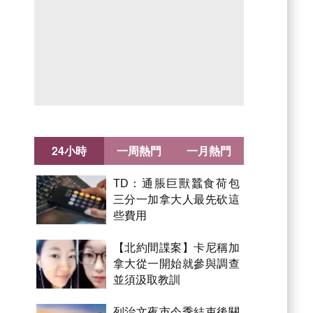
24小時
一周熱門
一月熱門
TD：通脹巨獸蠶食荷包
三分一加拿大人最先砍這
些費用
【北約間諜案】卡尼稱加
拿大從一開始就參與調查
並須汲取教訓
列治文夜市今季結束後關