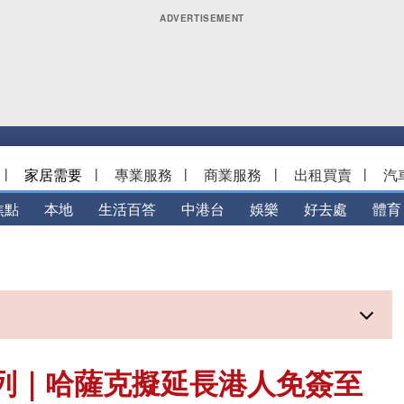
|
家居需要
|
專業服務
|
商業服務
|
出租買賣
|
汽
焦點
本地
生活百答
中港台
娛樂
好去處
體育
中亞系列｜哈薩克擬延長港人免簽至