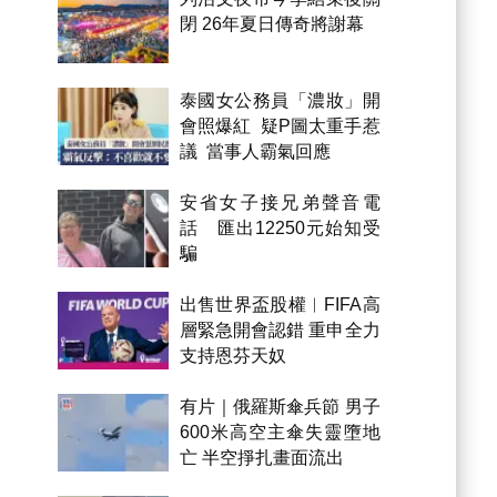
閉 26年夏日傳奇將謝幕
泰國女公務員「濃妝」開
會照爆紅 疑P圖太重手惹
議 當事人霸氣回應
安省女子接兄弟聲音電
話 匯出12250元始知受
騙
出售世界盃股權︱FIFA高
層緊急開會認錯 重申全力
支持恩芬天奴
有片｜俄羅斯傘兵節 男子
600米高空主傘失靈墮地
亡 半空掙扎畫面流出