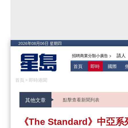
請人
招聘商業分類小廣告 >
首頁
即時
國際
首頁
>
即時港聞
其他文章
點擊查看新聞列表
《The Standard》