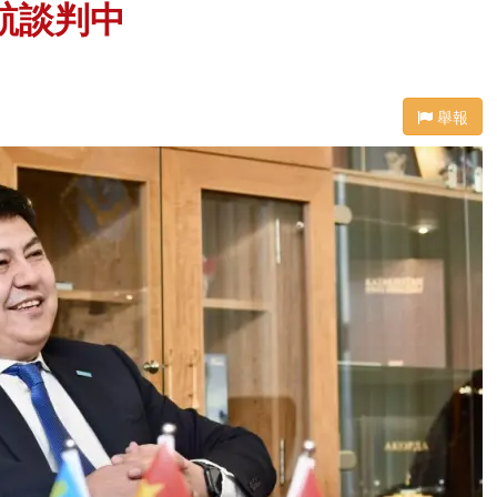
航談判中
舉報