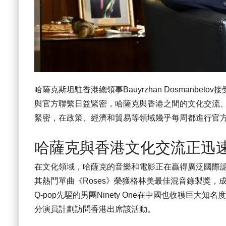
哈薩克斯坦駐香港總領事Bauyrzhan Dosmanbeto
與官方聯繫日益緊密，哈薩克與香港之間的文化交流
緊密，在政策、經濟和貿易等領域幾乎每周都進行官
哈薩克與香港文化交流正迅
在文化領域，哈薩克的音樂和電影正在贏得廣泛國際認可。20
其熱門單曲《Roses》榮獲格林美最佳混音錄製獎
Q-pop先驅的男團Ninety One在中國也收穫巨
分演員計劃訪問香港出席該活動。