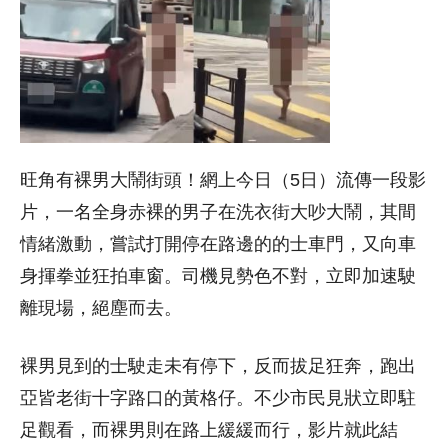
旺角有裸男大鬧街頭！網上今日（5日）流傳一段影
片，一名全身赤裸的男子在洗衣街大吵大鬧，其間
情緒激動，嘗試打開停在路邊的的士車門，又向車
身揮拳並狂拍車窗。司機見勢色不對，立即加速駛
離現場，絕塵而去。
裸男見到的士駛走未有停下，反而拔足狂奔，跑出
亞皆老街十字路口的黃格仔。不少市民見狀立即駐
足觀看，而裸男則在路上緩緩而行，影片就此結