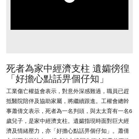
死者為家中經濟支柱 遺孀徬徨
「好擔心點話畀個仔知」
工業傷亡權益會表示，對意外深感難過，職員已趕
抵醫院陪伴及協助家屬，將繼續跟進。工權會總幹
事蕭倩文表示，死者為一名判頭，與太太育有一名6
歲兒子，是家中經濟支柱。遺孀指現時面對巨大經
濟及情緒壓力，亦「好擔心點話畀個仔知」。蕭倩