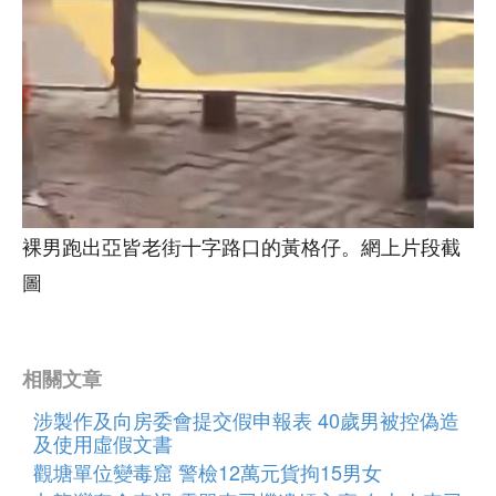
裸男跑出亞皆老街十字路口的黃格仔。網上片段截
圖
相關文章
涉製作及向房委會提交假申報表 40歲男被控偽造
及使用虛假文書
觀塘單位變毒窟 警檢12萬元貨拘15男女