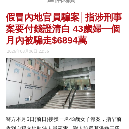
假冒內地官員騙案│指涉刑事
案要付錢證清白 43歲婦一個
月內被騙走$6894萬
2026年08月06日 22:56
警方本月5日(前日)接獲一名43歲女子報案，指早前
收到自稱內地執法人員來電，對方訛稱其涉嫌干犯