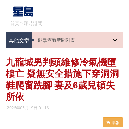
首頁
>
即時港聞
其他文章
點擊查看新聞列表
九龍城男判頭維修冷氣機墮
樓亡 疑無安全措施下穿洞洞
鞋爬窗跣腳 妻及6歲兒頓失
所依
2026年05月19日 01:18
舉報