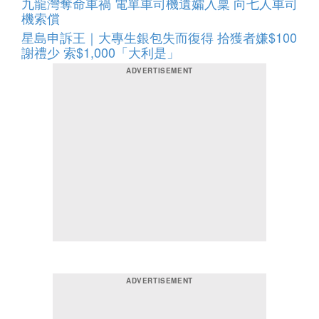
九龍灣奪命車禍 電單車司機遺孀入稟 向七人車司
機索償
星島申訴王｜大專生銀包失而復得 拾獲者嫌$100
謝禮少 索$1,000「大利是」