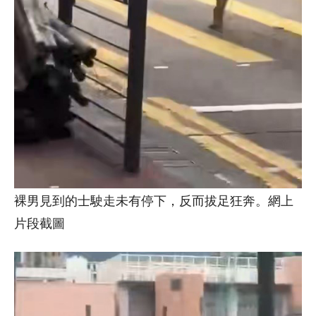
裸男見到的士駛走未有停下，反而拔足狂奔。網上
片段截圖