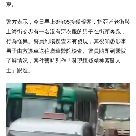
束。
警方表示，今日早上8時05接獲報案，指亞皆老街與
上海街交界有一名沒有穿衣服的男子在街頭奔跑，
行為怪異。警員到場搜查未有發現，其後知悉涉事
男子由救護車送往廣華醫院檢查。警員隨即到醫院
了解情況，案件暫時列作「發現懷疑精神紊亂人
士」跟進。