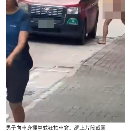
男子向車身揮拳並狂拍車窗。網上片段截圖