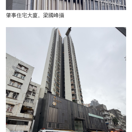
肇事住宅大廈。梁國峰攝