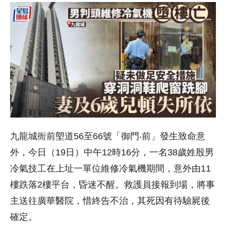
九龍城衙前塱道56至66號「御門‧前」發生致命意
外，今日（19日）中午12時16分，一名38歲姓殷男
冷氣技工在上址一單位維修冷氣機期間，意外由11
樓跌落2樓平台，昏迷不醒。救護員接報到場，將事
主送往廣華醫院，惜終告不治，其死因有待驗屍後
確定。