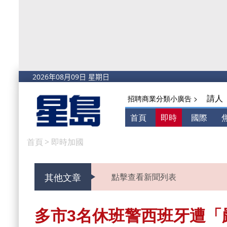
請人
招聘商業分類小廣告 >
首頁
即時
國際
首頁
>
即時加國
其他文章
點擊查看新聞列表
多市3名休班警西班牙遭「