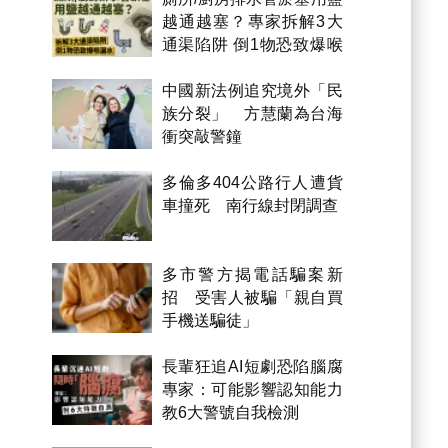
越通越塞？專家拆解3大
通渠陷阱 倒1物恐致爆喉
漏水
中國新法例追究境外「民
族分裂」 方慧蘭為台海
衝突敲警鐘
多倫多404公路行人遭貨
車撞死 南行線封閉調查
多市警方揭電話騙案新
招 受害人被騙「親自買
手機送騙徒」
長輩狂追AI短劇恐陷腦腐
專家：可能影響認知能力
教6大警號自我檢測