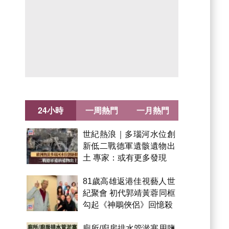
24小時
一周熱門
一月熱門
世紀熱浪｜多瑙河水位創
新低二戰德軍遺骸遺物出
土 專家：或有更多發現
81歲高雄返港佳視藝人世
紀聚會 初代郭靖黃蓉同框
勾起《神鵰俠侶》回憶殺
廁所/廚房排水管淤塞用鹽