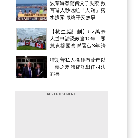
波蘭海灘驚傳父子失蹤 數
百遊人秒速組「人鏈」落
水搜索 最終平安無事
【救生艇計劃】6.2萬宗
人道申請恐候逾10年 關
慧貞撐國會聯署促3年清
積壓
特朗普私人律師布蘭奇以
一票之差 獲確認出任司法
部長