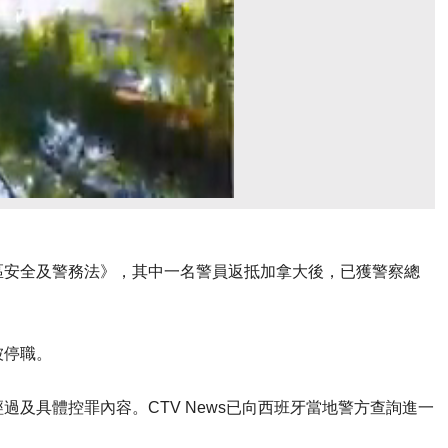
區安全及警務法》，其中一名警員返抵加拿大後，已獲警察總
被停職。
及具體控罪內容。CTV News已向西班牙當地警方查詢進一