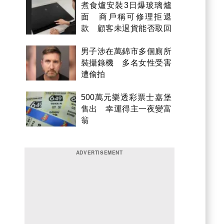
煮食爐安裝3日爆玻璃爐
面 商戶稱可修理拒退
款 顧客未退貨能否取回
金錢？
男子涉在萬錦市多個廁所
裝攝錄機 多名女性受害
遭偷拍
500萬元樂透彩票士嘉堡
售出 幸運得主一夜變富
翁