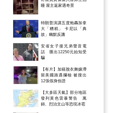
睡 屋主返家遇奇景
特朗普演講五度炮轟加拿
大「糟糕」 卡尼以「典
故」幽默反譏
安省女子接兄弟聲音電
話 匯出12250元始知受
騙
【有片】加籍脫衣舞孃滯
留美國路遇攔檢 被搜出
12張假身份證
【大多區天氣】部分地區
發列黃色雷暴警告 萬
錦、烈治文山等恐現冰雹