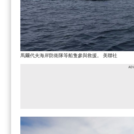
馬爾代夫海岸防衛隊等船隻參與救援。 美聯社