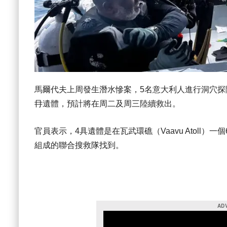
馬爾代夫上周發生潛水慘案，5名意大利人進行洞穴探
冄遺體，預計將在周二及周三陸續救出。
官員表示，4具遺體是在瓦武環礁（Vaavu Atoll
組成的聯合搜救隊找到。