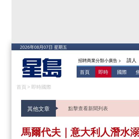
請人
招聘商業分類小廣告 >
首頁
即時
國際
首頁
>
即時國際
其他文章
點擊查看新聞列表
馬爾代夫｜意大利人潛水溺