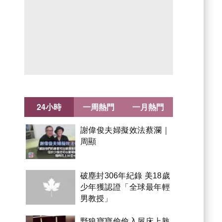
24小時
一周熱門
一月熱門
謝偉俊夫婦擬效法蔡瀾｜
周顯
破塵封306年紀錄 美18歲
少年獲認證「全球最年輕
男教授」
野狼寶寶偷偷入屋床上熟