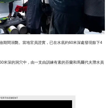
險期間溺斃。當地官員證實，已在水底約60米深處發現餘下4
）一個60米深的洞穴中，由一支由訓練有素的芬蘭和馬爾代夫潛水員