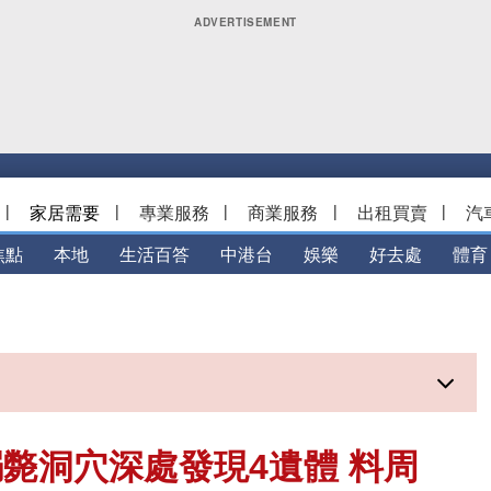
|
家居需要
|
專業服務
|
商業服務
|
出租買賣
|
汽
焦點
本地
生活百答
中港台
娛樂
好去處
體育
斃洞穴深處發現4遺體 料周