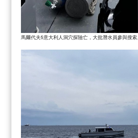
馬爾代夫5意大利人洞穴探險亡，大批潛水員參與搜索