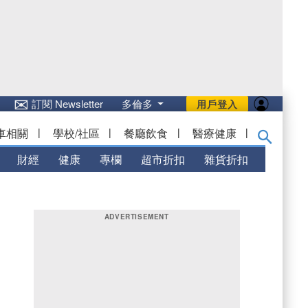
✉
訂閱 Newsletter
多倫多
用戶登入
車相關
|
學校/社區
|
餐廳飲食
|
醫療健康
|
財經
健康
專欄
超市折扣
雜貨折扣