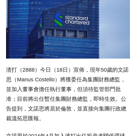
渣打（2888）今日（18日）宣佈，現年50歲的文諾
思（Manus Costello）將獲委任為集團財務總監，
並加入董事會擔任執行董事，但須待監管部門批
准；目前將出任暫任集團財務總監，即時生效。公
告提到，文諾思將居於倫敦，並直接向集團行政總
裁溫拓思匯報。