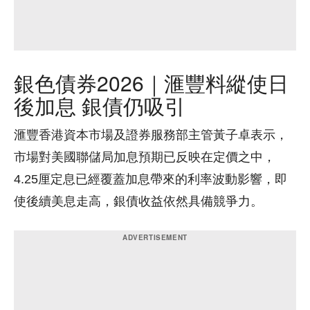
銀色債券2026｜滙豐料縱使日
後加息 銀債仍吸引
滙豐香港資本市場及證券服務部主管黃子卓表示，
市場對美國聯儲局加息預期已反映在定價之中，
4.25厘定息已經覆蓋加息帶來的利率波動影響，即
使後續美息走高，銀債收益依然具備競爭力。