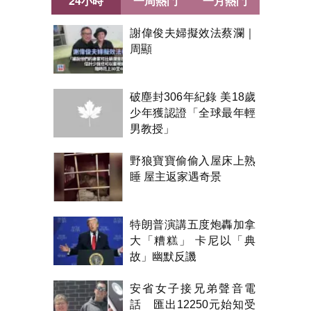
24小時
一周熱門
一月熱門
謝偉俊夫婦擬效法蔡瀾｜
周顯
破塵封306年紀錄 美18歲
少年獲認證「全球最年輕
男教授」
野狼寶寶偷偷入屋床上熟
睡 屋主返家遇奇景
特朗普演講五度炮轟加拿
大「糟糕」 卡尼以「典
故」幽默反譏
安省女子接兄弟聲音電
話 匯出12250元始知受