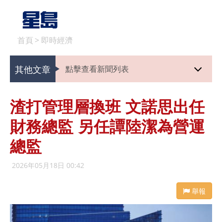
首頁
>
即時經濟
其他文章
點擊查看新聞列表
渣打管理層換班 文諾思出任
財務總監 另任譚陸潔為營運
總監
2026年05月18日 00:42
舉報