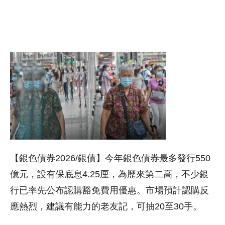
【銀色債券2026/銀債】今年銀色債券最多發行550
億元，設有保底息4.25厘，為歷來第二高，不少銀
行已率先公布認購豁免費用優惠。市場預計認購反
應熱烈，建議有能力的老友記，可抽20至30手。