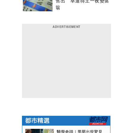
售出 幸運得主一夜變富
翁