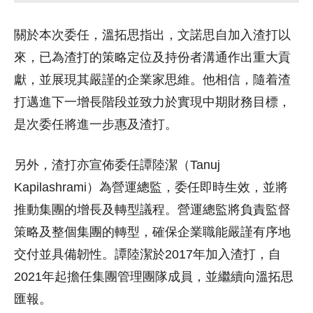
關於本次委任，溫拓思指出，文諾思自加入渣打以
來，已為渣打的策略定位及持份者溝通作出重大貢
獻，並展現其嚴謹的企業家思維。他相信，隨着渣
打邁進下一增長階段並致力於實現中期財務目標，
是次委任將進一步惠及渣打。
另外，渣打亦宣佈委任譚陸潔（Tanuj
Kapilashrami）為營運總監，委任即時生效，並將
推動集團的增長及轉型議程。營運總監將負責監督
策略及整個集團的轉型，確保企業職能嚴謹有序地
交付並具備韌性。譚陸潔於2017年加入渣打，自
2021年起擔任集團管理團隊成員，並繼續向溫拓思
匯報。