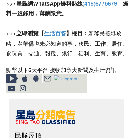
>>>
星島網WhatsApp爆料熱線
(416)6775679
，爆
料一經錄用，薄酬致意。
>>>
新移民抵埗攻
立即瀏覽【
生活百答
】欄目：
略，老華僑也未必知道的事，移民、工作、居住、
食玩買、交通、報稅、銀行、福利、生育、教育。
點擊以下6大平台 接收加拿大新聞及生活資訊