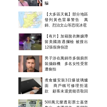
騙
【大多區天氣】部分地區
發列黃色雷暴警告 萬
錦、烈治文山等恐現冰雹
【有片】加籍脫衣舞孃滯
留美國路遇攔檢 被搜出
12張假身份證
男子涉在萬錦市多個廁所
裝攝錄機 多名女性受害
遭偷拍
煮食爐安裝3日爆玻璃爐
面 商戶稱可修理拒退
款 顧客未退貨能否取回
金錢？
500萬元樂透彩票士嘉堡