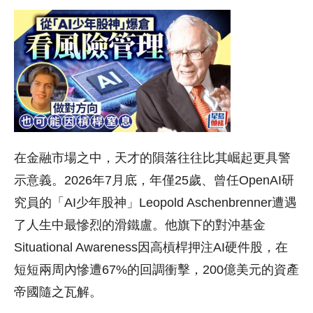
在金融市場之中，天才的隕落往往比其崛起更具警
示意義。2026年7月底，年僅25歲、曾任OpenAI研
究員的「AI少年股神」Leopold Aschenbrenner遭遇
了人生中最慘烈的滑鐵盧。他旗下的對沖基金
Situational Awareness因高槓桿押注AI硬件股，在
短短兩周內慘遭67%的回調衝擊，200億美元的資產
帝國隨之瓦解。