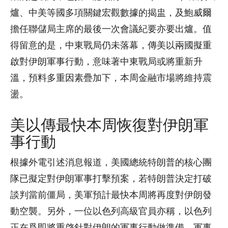
爐、中美等國多項關鍵宏觀數據的揭盅，及鮑威爾
擔任聯儲局主席的最後一次會議紀要亦要出爐。值
得留意的是，中東戰局仍未落幕，傳美以兩國擬重
啟對伊朗軍事行動，意味著中東戰局或將重新升
溫，預料多重因素疊加下，本周金融市場將維持震
盪。
美以傳最快本周恢復對伊朗軍
事行動
根據外電引述消息報道，美國總統特朗普的核心團
隊已擬定對伊朗軍事打擊預案，若特朗普決定打破
談判當前僵局，美軍預計最快本周將再度對伊朗發
動空襲。另外，一位以色列高級官員亦稱，以色列
正在爲即將重啓針對伊朗的軍事行動做準備，軍事