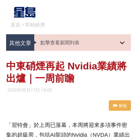
首頁
>
即時經濟
其他文章
點擊查看新聞列表
中東硝煙再起 Nvidia業績將
出爐｜一周前瞻
2026年05月17日 18:00
舉報
「習特會」於上周已落幕，本周將迎來多項事件密
集的超級周，包括AI龍頭的Nvidia（NVDA）業績出