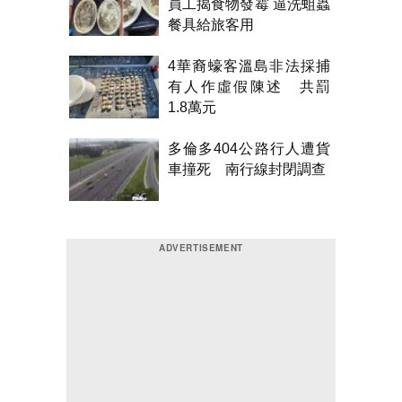
員工揭食物發霉 逼洗蛆蟲
餐具給旅客用
4華裔蠔客溫島非法採捕
有人作虛假陳述 共罰
1.8萬元
多倫多404公路行人遭貨
車撞死 南行線封閉調查