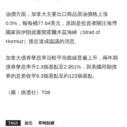
油價方面，加拿大主要出口商品原油價格上漲
0.5%，報每桶77.64美元，原因是投資者關注海灣
國家與伊朗就重開霍爾木茲海峽（Strait of
Hormuz）接近達成協議的消息。
加拿大債券孳息率沿較平坦曲線普遍上升，兩年期
債券孳息率升2.3個基點至2.951%，與美國同期債
券的息差收窄8.3個基點至約123個基點。
（圖：路透社）T08
TAGS
加元
即時財經