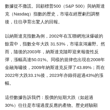
數據從不撒謊。回顧標普500（S&P 500）與納斯達
克（Nasdaq）指數的歷史，市場在經歷劇烈調整
後，往往孕育出驚人的回報。
以納斯達克指數為例，2002年在互聯網泡沫爆破的
餘震中，指數全年大跌 31.53%，市場哀鴻遍野。然
而，隨後的2003年，納斯達克隨即迎來報復性反
彈，漲幅高達50.01%。同樣的規律也出現在2008年
金融海嘯後，2009年納斯達克反彈了43.89%；而在
2022年大跌33.1%後，2023年亦錄得超過43%的漲
幅。
這些數據告訴我們：股價的短期大跌（如超過
30%）往往是市場過度反應的產物。歷史經驗顯