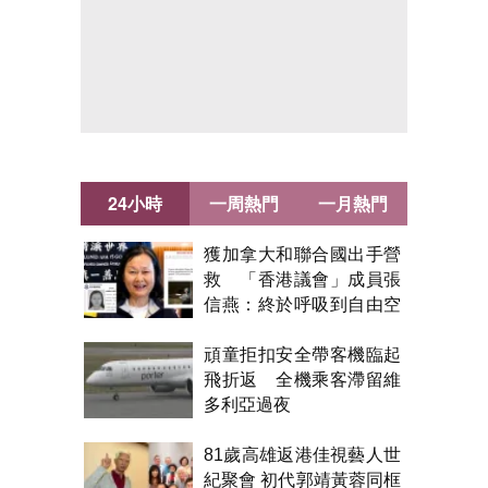
24小時
一周熱門
一月熱門
獲加拿大和聯合國出手營
救 「香港議會」成員張
信燕：終於呼吸到自由空
氣！
頑童拒扣安全帶客機臨起
飛折返 全機乘客滯留維
多利亞過夜
81歲高雄返港佳視藝人世
紀聚會 初代郭靖黃蓉同框