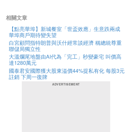
相關文章
【點亮華埠】新城餐室「世盃效應」生意跌兩成
華埠商戶期待變失望
白宮顧問指特朗普與沃什經常談經濟 稱總統尊重
聯儲局獨立性
大溫爛尾地盤由AI代為「完工」秒變豪宅 叫價高
達1280萬元
國泰君安國際獲大股東溢價44%提私有化 每股3元
註銷 下周一復牌