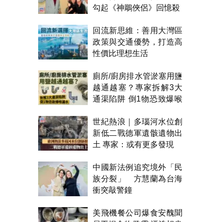
勾起《神鵰俠侶》回憶殺
回流新思維：善用大灣區
政策與交通優勢，打造高
性價比理想生活
廁所/廚房排水管淤塞用鹽
越通越塞？專家拆解3大
通渠陷阱 倒1物恐致爆喉
漏水
世紀熱浪｜多瑙河水位創
新低二戰德軍遺骸遺物出
土 專家：或有更多發現
中國新法例追究境外「民
族分裂」 方慧蘭為台海
衝突敲警鐘
美飛機餐公司爆食安醜聞