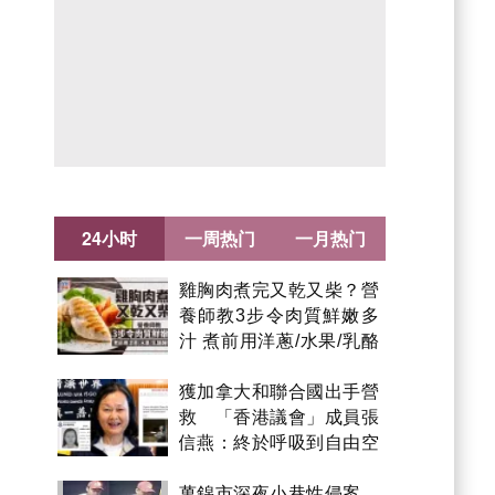
24小时
一周热门
一月热门
雞胸肉煮完又乾又柴？營
養師教3步令肉質鮮嫩多
汁 煮前用洋蔥/水果/乳酪
醃製都得？
獲加拿大和聯合國出手營
救 「香港議會」成員張
信燕：終於呼吸到自由空
氣！
萬錦市深夜小巷性侵案