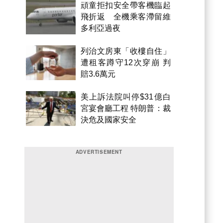
頑童拒扣安全帶客機臨起
飛折返 全機乘客滯留維
多利亞過夜
列治文房東「收樓自住」
遭租客蹲守12次穿崩 判
賠3.6萬元
美上訴法院叫停$31億白
宮宴會廳工程 特朗普：裁
決危及國家安全