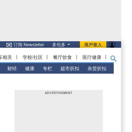
✉
订阅 Newsletter
多伦多
用戶登入
车相关
|
学校/社区
|
餐厅饮食
|
医疗健康
|
财经
健康
专栏
超市折扣
杂货折扣