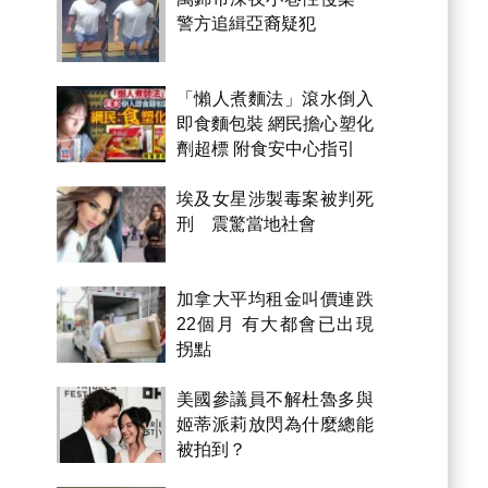
警方追緝亞裔疑犯
「懶人煮麵法」滾水倒入
即食麵包裝 網民擔心塑化
劑超標 附食安中心指引
埃及女星涉製毒案被判死
刑 震驚當地社會
加拿大平均租金叫價連跌
22個月 有大都會已出現
拐點
美國參議員不解杜魯多與
姬蒂派莉放閃為什麼總能
被拍到？