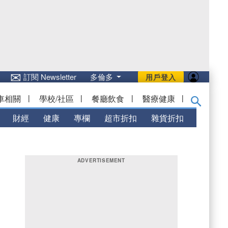
✉
訂閱 Newsletter
多倫多
用戶登入
車相關
|
學校/社區
|
餐廳飲食
|
醫療健康
|
財經
健康
專欄
超市折扣
雜貨折扣