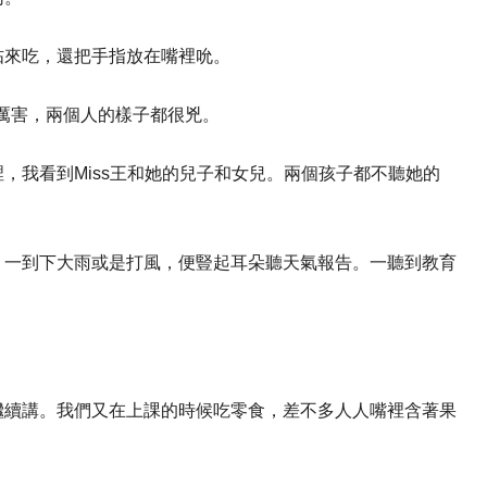
拈來吃，還把手指放在嘴裡吮。
得很厲害，兩個人的樣子都很兇。
，我看到Miss王和她的兒子和女兒。兩個孩子都不聽她的
。一到下大雨或是打風，便豎起耳朵聽天氣報告。一聽到教育
繼續講。我們又在上課的時候吃零食，差不多人人嘴裡含著果