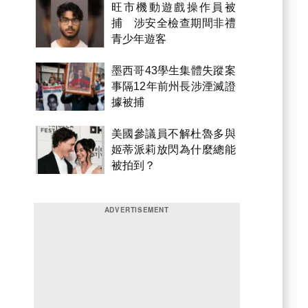
旺市機動遊戲操作員被
捕 涉安全檢查期間非禮
青少年遊客
墨西哥43學生集體失蹤案
事隔12年前州長涉湮滅證
據被捕
美國參議員不解杜魯多與
姬蒂派莉放閃為什麼總能
被拍到？