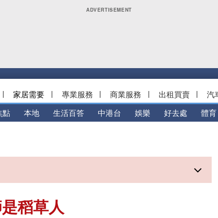
|
家居需要
|
專業服務
|
商業服務
|
出租買賣
|
汽
焦點
本地
生活百答
中港台
娛樂
好去處
體育
師是稻草人