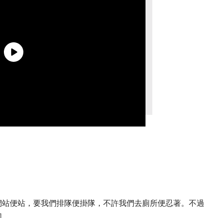
們站便站，要我們排隊便掛隊，不許我們去廁所便忍著。不過
同。