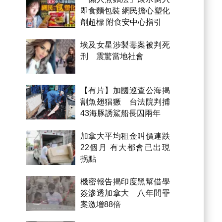
即食麵包裝 網民擔心塑化
劑超標 附食安中心指引
埃及女星涉製毒案被判死
刑 震驚當地社會
【有片】加國巡查公海揭
割魚翅猖獗 台法院判捕
43海豚誘鯊船長囚兩年
加拿大平均租金叫價連跌
22個月 有大都會已出現
拐點
機密報告揭印度黑幫借學
簽滲透加拿大 八年間罪
案激增88倍