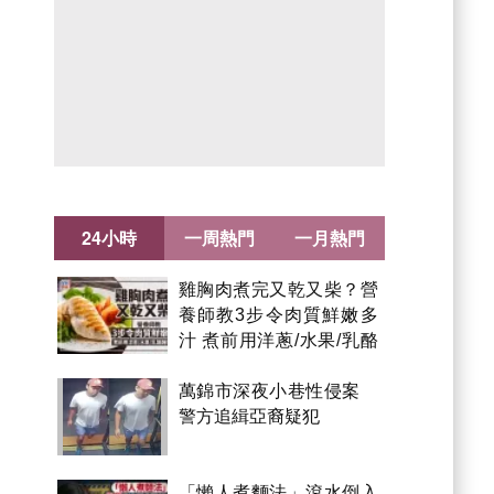
24小時
一周熱門
一月熱門
雞胸肉煮完又乾又柴？營
養師教3步令肉質鮮嫩多
汁 煮前用洋蔥/水果/乳酪
醃製都得？
萬錦市深夜小巷性侵案
警方追緝亞裔疑犯
「懶人煮麵法」滾水倒入