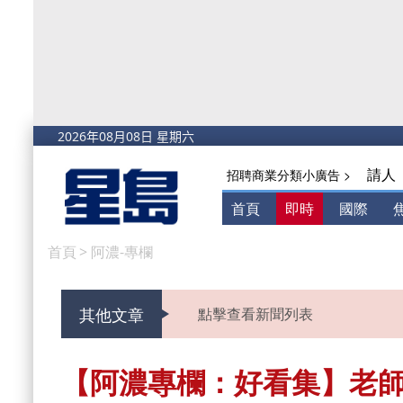
請人
招聘商業分類小廣告 >
首頁
即時
國際
首頁
>
阿濃-專欄
其他文章
點擊查看新聞列表
【阿濃專欄：好看集】老