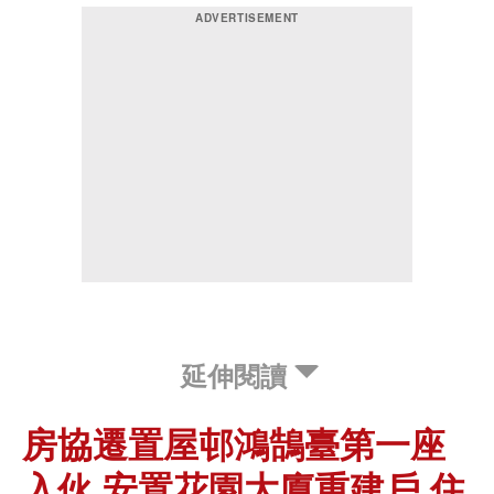
延伸閱讀
房協遷置屋邨鴻鵠臺第一座
入伙 安置花園大廈重建戶 住