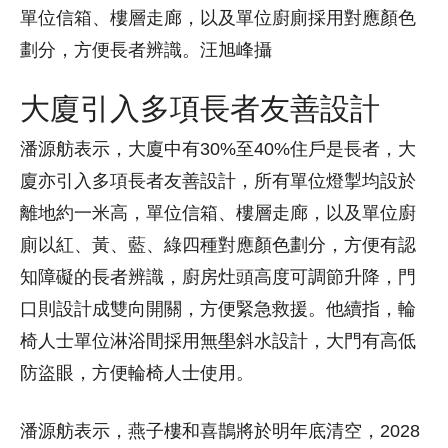
單位信箱、樓層走廊，以及單位廚廁採用對應顏色
劃分，方便長者辨識。汪旭峰攝
大廈引入多項長者友善設計
潘源舫表示，大廈中有30%至40%住戶是長者，大
廈亦引入多項長者友善設計，所有單位燈掣均設於
離地約一米高，單位信箱、樓層走廊，以及單位廚
廁以紅、黃、藍、綠四種對應顏色劃分，方便有認
知障礙的長者辨識，廚房灶頭高度可調節升降，門
口則設計成雙向開關，方便緊急救援。他續指，輪
椅人士單位淋浴間採用無壆斜水設計，大門有高低
防盜眼，方便輪椅人士使用。
潘源舫表示，燕子樓和喜鵲將於明年底清空，2028