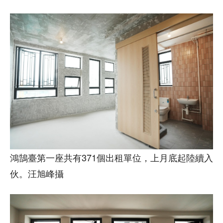
鴻鵠臺第一座共有371個出租單位，上月底起陸續入
伙。汪旭峰攝