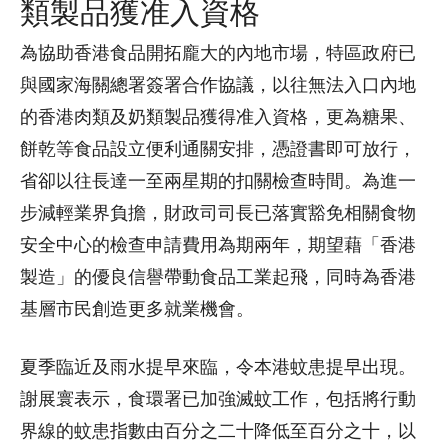
類製品獲准入資格
為協助香港食品開拓龐大的內地市場，特區政府已
與國家海關總署簽署合作協議，以往無法入口內地
的香港肉類及奶類製品獲得准入資格，更為糖果、
餅乾等食品設立便利通關安排，憑證書即可放行，
省卻以往長達一至兩星期的扣關檢查時間。為進一
步減輕業界負擔，財政司司長已落實豁免相關食物
安全中心的檢查申請費用為期兩年，期望藉「香港
製造」的優良信譽帶動食品工業起飛，同時為香港
基層市民創造更多就業機會。
夏季臨近及雨水提早來臨，令本港蚊患提早出現。
謝展寰表示，食環署已加強滅蚊工作，包括將行動
界線的蚊患指數由百分之二十降低至百分之十，以