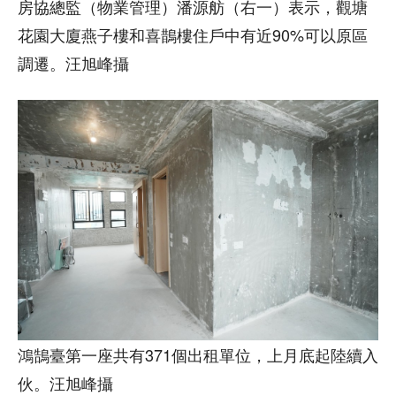
房協總監（物業管理）潘源舫（右一）表示，觀塘
花園大廈燕子樓和喜鵲樓住戶中有近90%可以原區
調遷。汪旭峰攝
鴻鵠臺第一座共有371個出租單位，上月底起陸續入
伙。汪旭峰攝