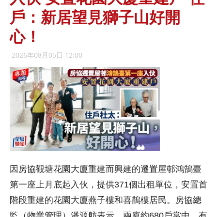
戶：新居望見獅子山好開
心！
2026年08月05日 12:00
因房協觀塘花園大廈重建而興建的遷置屋邨鴻鵠臺
第一座上月底起入伙，提供371個出租單位，安置首
階段重建的花園大廈燕子樓和喜鵲樓居民。房協總
監（物業管理）潘源舫表示，兩廈約680戶當中，有