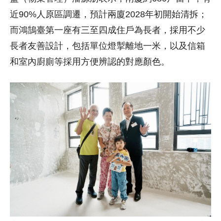
近90%人原區調遷，預計兩廈2028年初開始清拆；
而鴻鵠臺第一座有三至四成住戶為長者，採用不少
長者友善設計，包括單位燈掣離地一米，以及信箱
和室內廚廁等採用方便辨認的對應顏色。