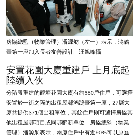
房協總監（物業管理）潘源舫（左一）表示，鴻鵠
臺第一座加入長者友善設計。汪旭峰攝
安置花園大廈重建戶 上月底起
陸續入伙
分階段重建的觀塘花園大廈有約680戶住戶，可選擇
安置於一街之隔的出租屋邨鴻鵠臺第一座，27層大
廈共提供371個出租單位，其餘住戶則可選擇房協其
他出租屋邨項目或同邨翻新單位。房協總監（物業
管理）潘源舫表示，兩廈住戶中有近90%可以原區