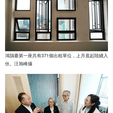
鴻鵠臺第一座共有371個出租單位，上月底起陸續入
伙。汪旭峰攝