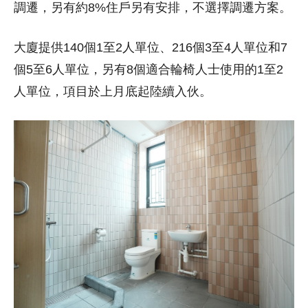
調遷，另有約8%住戶另有安排，不選擇調遷方案。
大廈提供140個1至2人單位、216個3至4人單位和7
個5至6人單位，另有8個適合輪椅人士使用的1至2
人單位，項目於上月底起陸續入伙。