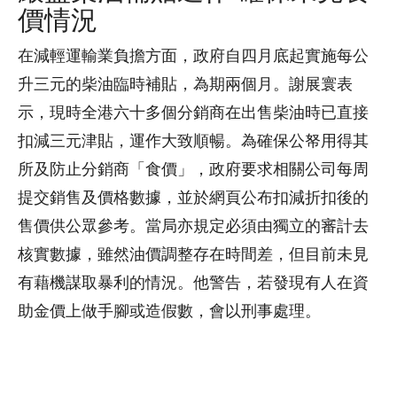
價情況
在減輕運輸業負擔方面，政府自四月底起實施每公
升三元的柴油臨時補貼，為期兩個月。謝展寰表
示，現時全港六十多個分銷商在出售柴油時已直接
扣減三元津貼，運作大致順暢。為確保公帑用得其
所及防止分銷商「食價」，政府要求相關公司每周
提交銷售及價格數據，並於網頁公布扣減折扣後的
售價供公眾參考。當局亦規定必須由獨立的審計去
核實數據，雖然油價調整存在時間差，但目前未見
有藉機謀取暴利的情況。他警告，若發現有人在資
助金價上做手腳或造假數，會以刑事處理。