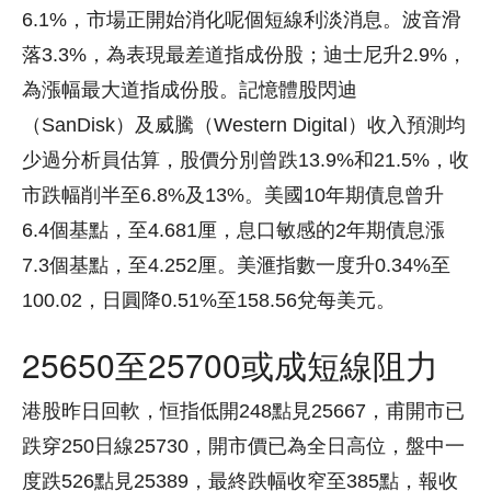
6.1%，市場正開始消化呢個短線利淡消息。波音滑
落3.3%，為表現最差道指成份股；迪士尼升2.9%，
為漲幅最大道指成份股。記憶體股閃迪
（SanDisk）及威騰（Western Digital）收入預測均
少過分析員估算，股價分別曾跌13.9%和21.5%，收
市跌幅削半至6.8%及13%。美國10年期債息曾升
6.4個基點，至4.681厘，息口敏感的2年期債息漲
7.3個基點，至4.252厘。美滙指數一度升0.34%至
100.02，日圓降0.51%至158.56兌每美元。
25650至25700或成短線阻力
港股昨日回軟，恒指低開248點見25667，甫開市已
跌穿250日線25730，開市價已為全日高位，盤中一
度跌526點見25389，最終跌幅收窄至385點，報收