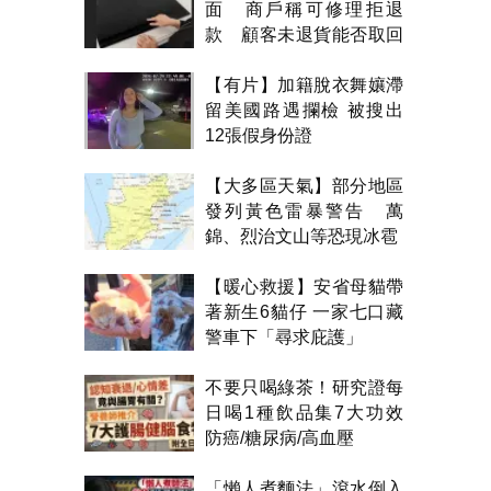
面 商戶稱可修理拒退
款 顧客未退貨能否取回
金錢？
【有片】加籍脫衣舞孃滯
留美國路遇攔檢 被搜出
12張假身份證
【大多區天氣】部分地區
發列黃色雷暴警告 萬
錦、烈治文山等恐現冰雹
【暖心救援】安省母貓帶
著新生6貓仔 一家七口藏
警車下「尋求庇護」
不要只喝綠茶！研究證每
日喝1種飲品集7大功效
防癌/糖尿病/高血壓
「懶人煮麵法」滾水倒入