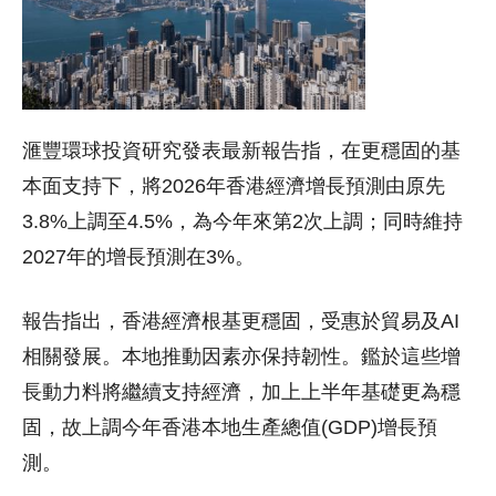
滙豐環球投資研究發表最新報告指，在更穩固的基
本面支持下，將2026年香港經濟增長預測由原先
3.8%上調至4.5%，為今年來第2次上調；同時維持
2027年的增長預測在3%。
報告指出，香港經濟根基更穩固，受惠於貿易及AI
相關發展。本地推動因素亦保持韌性。鑑於這些增
長動力料將繼續支持經濟，加上上半年基礎更為穩
固，故上調今年香港本地生產總值(GDP)增長預
測。