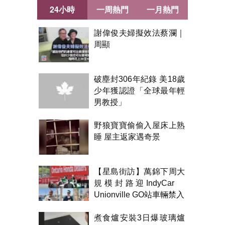
24小時
一周熱門
一月熱門
謝偉俊夫婦擬效法蔡瀾｜
周顯
破塵封306年紀錄 美18歲
少年獲認證「全球最年輕
男教授」
野狼寶寶偷偷入屋床上熟
睡 屋主返家遇奇景
【星島街訪】萬錦下周大
規模封路迎IndyCar
Unionville GO站車輛禁入
煮食爐安裝3日爆玻璃爐