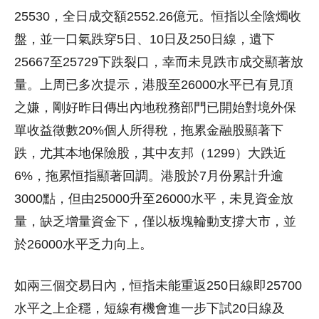
25530，全日成交額2552.26億元。恒指以全陰燭收
盤，並一口氣跌穿5日、10日及250日線，遺下
25667至25729下跌裂口，幸而未見跌市成交顯著放
量。上周已多次提示，港股至26000水平已有見頂
之嫌，剛好昨日傳出內地稅務部門已開始對境外保
單收益徵數20%個人所得稅，拖累金融股顯著下
跌，尤其本地保險股，其中友邦（1299）大跌近
6%，拖累恒指顯著回調。港股於7月份累計升逾
3000點，但由25000升至26000水平，未見資金放
量，缺乏增量資金下，僅以板塊輪動支撐大市，並
於26000水平乏力向上。
如兩三個交易日內，恒指未能重返250日線即25700
水平之上企穩，短線有機會進一步下試20日線及