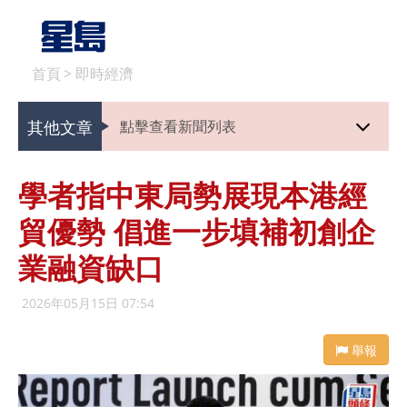
首頁
>
即時經濟
其他文章
點擊查看新聞列表
學者指中東局勢展現本港經
貿優勢 倡進一步填補初創企
業融資缺口
2026年05月15日 07:54
舉報