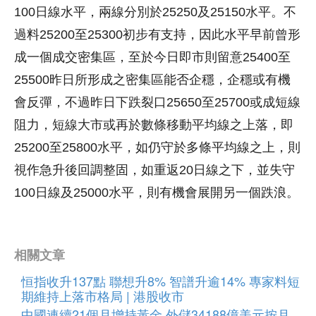
100日線水平，兩線分別於25250及25150水平。不
過料25200至25300初步有支持，因此水平早前曾形
成一個成交密集區，至於今日即市則留意25400至
25500昨日所形成之密集區能否企穩，企穩或有機
會反彈，不過昨日下跌裂口25650至25700或成短線
阻力，短線大市或再於數條移動平均線之上落，即
25200至25800水平，如仍守於多條平均線之上，則
視作急升後回調整固，如重返20日線之下，並失守
100日線及25000水平，則有機會展開另一個跌浪。
相關文章
恒指收升137點 聯想升8% 智譜升逾14% 專家料短
期維持上落市格局 | 港股收市
中國連續21個月增持黃金 外儲34188億美元按月