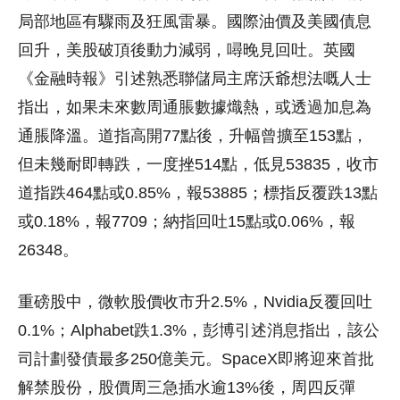
局部地區有驟雨及狂風雷暴。國際油價及美國債息
回升，美股破頂後動力減弱，噚晚見回吐。英國
《金融時報》引述熟悉聯儲局主席沃爺想法嘅人士
指出，如果未來數周通脹數據熾熱，或透過加息為
通脹降溫。道指高開77點後，升幅曾擴至153點，
但未幾耐即轉跌，一度挫514點，低見53835，收市
道指跌464點或0.85%，報53885；標指反覆跌13點
或0.18%，報7709；納指回吐15點或0.06%，報
26348。
重磅股中，微軟股價收市升2.5%，Nvidia反覆回吐
0.1%；Alphabet跌1.3%，彭博引述消息指出，該公
司計劃發債最多250億美元。SpaceX即將迎來首批
解禁股份，股價周三急插水逾13%後，周四反彈