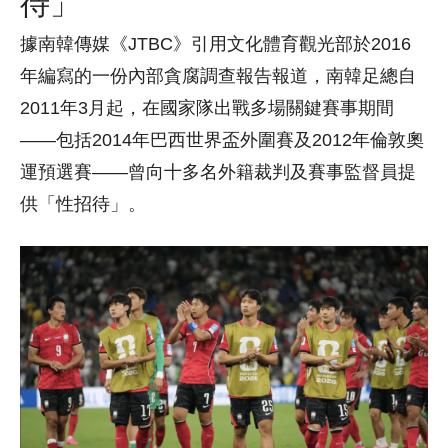
待」
據南韓傳媒《JTBC》引用文化體育觀光部於2016
年編寫的一份內部貪腐調查報告報道，南韓足總自
2011年3月起，在國家隊出戰多場關鍵賽事期間
——包括2014年巴西世界盃外圍賽及2012年倫敦奧
運預選賽——曾向十多名外籍裁判及賽事監督員提
供「性招待」。