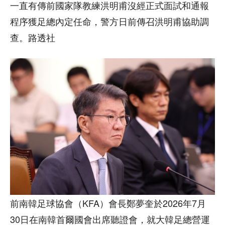
一直有傳前國家隊教練洪明甫沒經正式面試和通報
程序獲足總內定任命，警方日前傳召洪明甫協助調
查。路透社
前南韓足球協會（KFA）會長鄭夢奎於2026年7月
30日在南韓首爾國會出席聽證會，就大韓足總營運