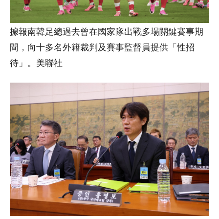
據報南韓足總過去曾在國家隊出戰多場關鍵賽事期
間，向十多名外籍裁判及賽事監督員提供「性招
待」。美聯社