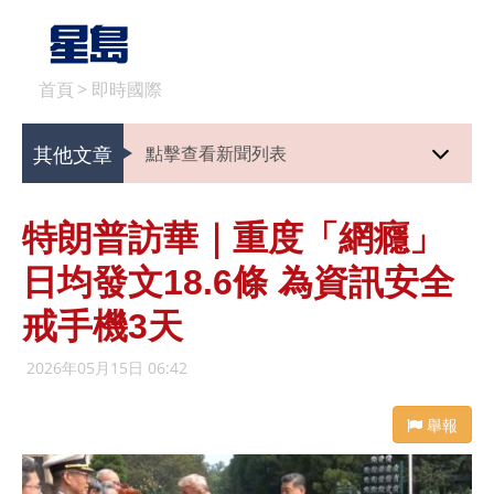
首頁
>
即時國際
其他文章
點擊查看新聞列表
特朗普訪華｜重度「網癮」
日均發文18.6條 為資訊安全
戒手機3天
2026年05月15日 06:42
舉報