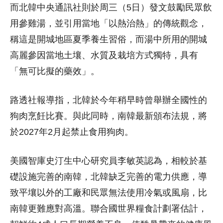
而北韓中央通訊社則於周三（5日）發文鼓勵民眾飲
用參雞湯，並引用當地「以熱治熱」的傳統觀念，
稱這是開城地區夏季養生習俗，而湯中所用的開城
高麗參因當地土壤、水質及栽培方式獨特，具有
「無可比擬的藥效」。
路透社報導指，北韓於今年稍早時曾舉辦全國性的
狗肉烹飪比賽。與此同時，南韓最新頒布法規，將
於2027年2月起禁止食用狗肉。
美國智庫史汀生中心研究員李敏英認為，相較於基
礎設施完善的南韓，北韓缺乏完善的電力供應，導
致平壤以外的工廠和民眾無法使用冷氣或風扇，比
南韓更難應對高溫。聯合國世界糧食計劃署估計，