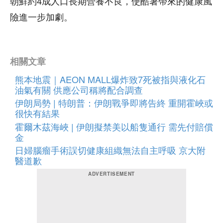
朝鮮約4成人口長期營養不良，使酷暑帶來的健康風
險進一步加劇。
相關文章
熊本地震｜AEON MALL爆炸致7死被指與液化石
油氣有關 供應公司稱將配合調查
伊朗局勢 | 特朗普：伊朗戰爭即將告終 重開霍峽或
很快有結果
霍爾木茲海峽 | 伊朗擬禁美以船隻通行 需先付賠償
金
日婦腦瘤手術誤切健康組織無法自主呼吸 京大附
醫道歉