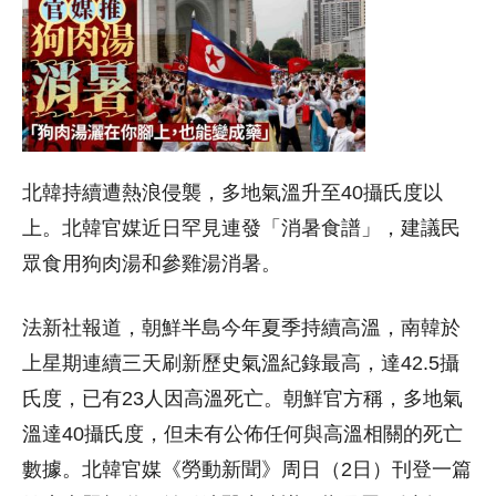
北韓持續遭熱浪侵襲，多地氣溫升至40攝氏度以
上。北韓官媒近日罕見連發「消暑食譜」，建議民
眾食用狗肉湯和參雞湯消暑。
法新社報道，朝鮮半島今年夏季持續高溫，南韓於
上星期連續三天刷新歷史氣溫紀錄最高，達42.5攝
氏度，已有23人因高溫死亡。朝鮮官方稱，多地氣
溫達40攝氏度，但未有公佈任何與高溫相關的死亡
數據。北韓官媒《勞動新聞》周日（2日）刊登一篇