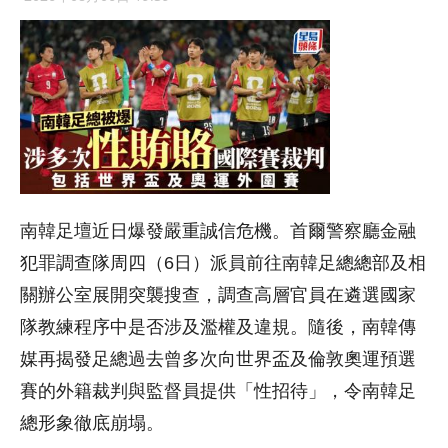
南韓足壇近日爆發嚴重誠信危機。首爾警察廳金融
犯罪調查隊周四（6日）派員前往南韓足總總部及相
關辦公室展開突襲搜查，調查高層官員在遴選國家
隊教練程序中是否涉及濫權及違規。隨後，南韓傳
媒再揭發足總過去曾多次向世界盃及倫敦奧運預選
賽的外籍裁判與監督員提供「性招待」，令南韓足
總形象徹底崩塌。