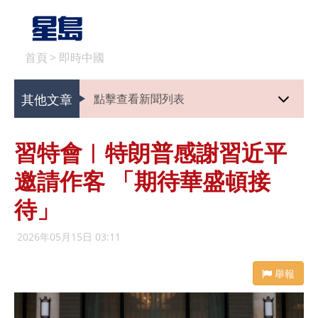
首頁
>
即時中國
其他文章
點擊查看新聞列表
習特會︱特朗普感謝習近平
邀請作客 「期待華盛頓接
待」
2026年05月15日 03:11
舉報