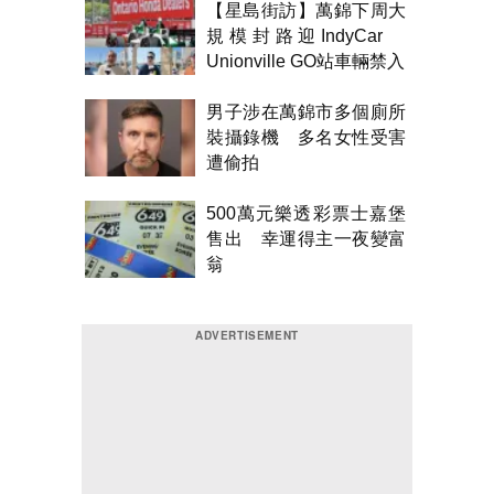
【星島街訪】萬錦下周大
規模封路迎IndyCar
Unionville GO站車輛禁入
男子涉在萬錦市多個廁所
裝攝錄機 多名女性受害
遭偷拍
500萬元樂透彩票士嘉堡
售出 幸運得主一夜變富
翁