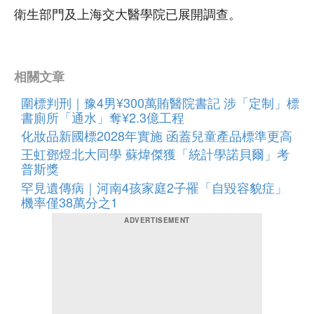
衛生部門及上海交大醫學院已展開調查。
相關文章
圍標判刑｜豫4男¥300萬賄醫院書記 涉「定制」標
書廁所「通水」奪¥2.3億工程
化妝品新國標2028年實施 函蓋兒童產品標準更高
王虹鄧煜北大同學 蘇煒傑獲「統計學諾貝爾」考
普斯獎
罕見遺傳病｜河南4孩家庭2子罹「自毀容貌症」
機率僅38萬分之1