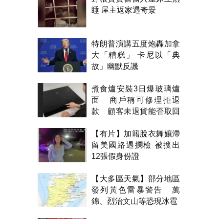
睡 屋主返家遇奇景
特朗普演講五度炮轟加拿
大「糟糕」 卡尼以「典
故」幽默反譏
煮食爐安裝3日爆玻璃爐
面 商戶稱可修理拒退
款 顧客未退貨能否取回
金錢？
【有片】加籍脫衣舞孃滯
留美國路遇攔檢 被搜出
12張假身份證
【大多區天氣】部分地區
發列黃色雷暴警告 萬
錦、烈治文山等恐現冰雹