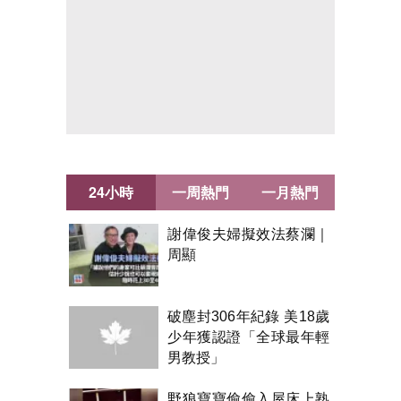
24小時
一周熱門
一月熱門
謝偉俊夫婦擬效法蔡瀾｜
周顯
破塵封306年紀錄 美18歲
少年獲認證「全球最年輕
男教授」
野狼寶寶偷偷入屋床上熟