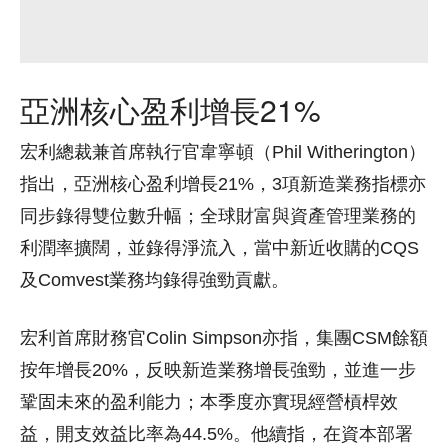
亞洲核心盈利增長21%
宏利總裁兼首席執行官韋寧頓（Phil Witherington）
指出，亞洲核心盈利增長21%，3項新造業務指標亦
同步錄得雙位數升幅；全球財富與資產管理業務的
利潤率擴闊，並錄得淨流入，當中新近收購的CQS
及Comvest業務均錄得強勁貢獻。
宏利首席財務官Colin Simpson亦指，集團CSM餘額
按年增長20%，反映新造業務增長強勁，並進一步
鞏固未來的盈利能力；本季度亦實現經營槓桿效
益，開支效益比率為44.5%。他續指，在資本部署