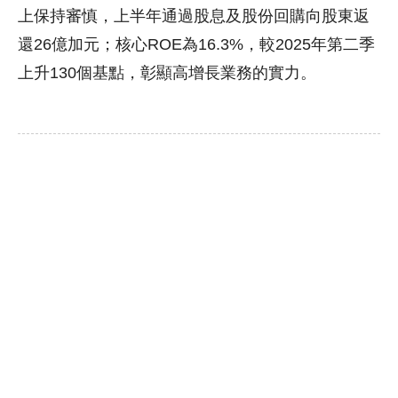
上保持審慎，上半年通過股息及股份回購向股東返
還26億加元；核心ROE為16.3%，較2025年第二季
上升130個基點，彰顯高增長業務的實力。