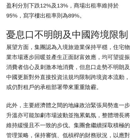
盈利分別下跌12%及13%，商場出租率維持於
95%，寫字樓出租率則為89%。
憂息口不明朗及中國跨境限制
展望方面，集團認為入境旅遊業保持平穩，住宅物
業市場逐步回暖並產生正面財富效應，均可望提振
消費者信心及刺激本地消費，但息口走勢不明朗及
中國更新對外直接投資法規均限制跨境資本流動，
或仍對租戶的承租部署帶來重重陰霾。
此外，主要經濟體之間的地緣政治緊張局勢進一步
升溫亦可能加劇市場波動並拖累氣氛，整體增長將
維持緩慢且不一致的步伐。集團會繼續採取積極的
管理策略，保持審慎、低槓桿的財務狀況，以應對