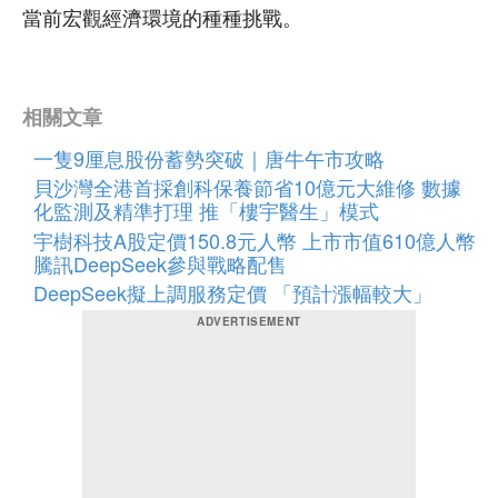
當前宏觀經濟環境的種種挑戰。
相關文章
一隻9厘息股份蓄勢突破｜唐牛午市攻略
貝沙灣全港首採創科保養節省10億元大維修 數據
化監測及精準打理 推「樓宇醫生」模式
宇樹科技A股定價150.8元人幣 上市市值610億人幣
騰訊DeepSeek參與戰略配售
DeepSeek擬上調服務定價 「預計漲幅較大」