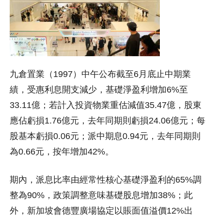
九倉置業（1997）中午公布截至6月底止中期業
績，受惠利息開支減少，基礎淨盈利增加6%至
33.11億；若計入投資物業重估減值35.47億，股東
應佔虧損1.76億元，去年同期則虧損24.06億元；每
股基本虧損0.06元；派中期息0.94元，去年同期則
為0.66元，按年增加42%。
期內，派息比率由經常性核心基礎淨盈利的65%調
整為90%，政策調整意味基礎股息增加38%；此
外，新加坡會德豐廣場協定以賬面值溢價12%出