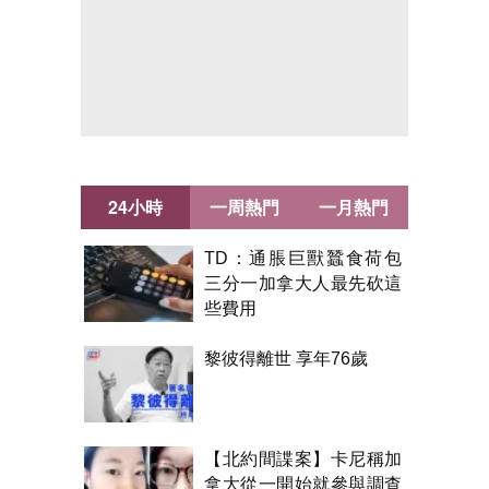
24小時
一周熱門
一月熱門
TD：通脹巨獸蠶食荷包
三分一加拿大人最先砍這
些費用
黎彼得離世 享年76歲
【北約間諜案】卡尼稱加
拿大從一開始就參與調查