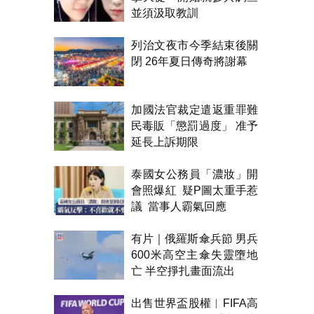
並須汲取教訓
列治文夜市今季結束後關
閉 26年夏日傳奇將謝幕
加國法官裁定遣返重罪難
民毒販「懲罰過度」 准予
延長上訴期限
泰國女公務員「濃妝」開
會照爆紅 疑P圖太重手惹
議 當事人霸氣回應
有片｜俄羅斯傘兵節 男兵
600米高空主傘失靈墮地
亡 半空掙扎畫面流出
出售世界盃股權︱FIFA高