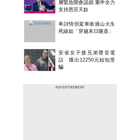
層緊急開會認錯 重申全力
支持恩芬天奴
卑詩情侶駕車衝過山火生
死線如「穿越末日隧道」
安省女子接兄弟聲音電
話 匯出12250元始知受
騙