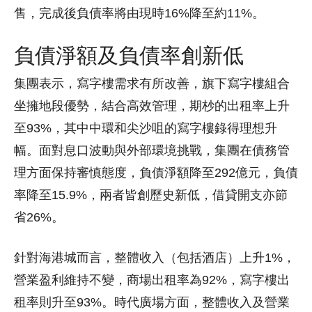
售，完成後負債率將由現時16%降至約11%。
負債淨額及負債率創新低
集團表示，寫字樓需求有所改善，旗下寫字樓組合
坐擁地段優勢，結合高效管理，期杪的出租率上升
至93%，其中中環和尖沙咀的寫字樓錄得理想升
幅。面對息口波動與外部環境挑戰，集團在債務管
理方面保持審慎態度，負債淨額降至292億元，負債
率降至15.9%，兩者皆創歷史新低，借貸開支亦節
省26%。
針對海港城而言，整體收入（包括酒店）上升1%，
營業盈利維持不變，商場出租率為92%，寫字樓出
租率則升至93%。時代廣場方面，整體收入及營業