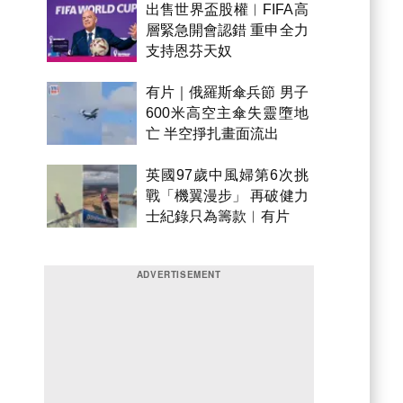
出售世界盃股權︱FIFA高
層緊急開會認錯 重申全力
支持恩芬天奴
有片｜俄羅斯傘兵節 男子
600米高空主傘失靈墮地
亡 半空掙扎畫面流出
英國97歲中風婦第6次挑
戰「機翼漫步」 再破健力
士紀錄只為籌款︱有片