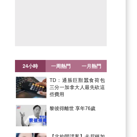
24小時
一周熱門
一月熱門
TD：通脹巨獸蠶食荷包
三分一加拿大人最先砍這
些費用
黎彼得離世 享年76歲
【北約間諜案】卡尼稱加