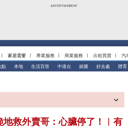
|
家居需要
|
專業服務
|
商業服務
|
出租買賣
|
汽
焦點
本地
生活百答
中港台
娛樂
好去處
體育
跪地救外賣哥：心臟停了！︱有