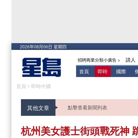
請人
招聘商業分類小廣告 >
首頁
即時
國際
首頁
>
即時中國
其他文章
點擊查看新聞列表
杭州美女護士街頭戰死神 