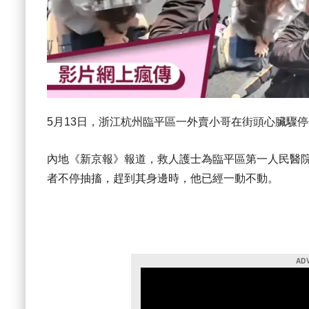
5月13日，浙江杭州臨平區一外賣小哥在街頭心臟驟
內地《新京報》報道，救人護士為臨平區第一人民醫院
者不停抽搐，趕到其身邊時，他已經一動不動。