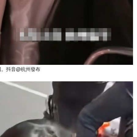
回。抖音@杭州發布