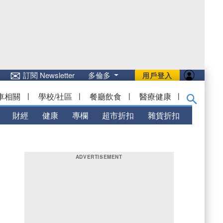
✉
訂閱 Newsletter
多倫多
用戶登入
車相關
|
學校/社區
|
餐廳飲食
|
醫療健康
|
財經
健康
專欄
超市折扣
雜貨折扣