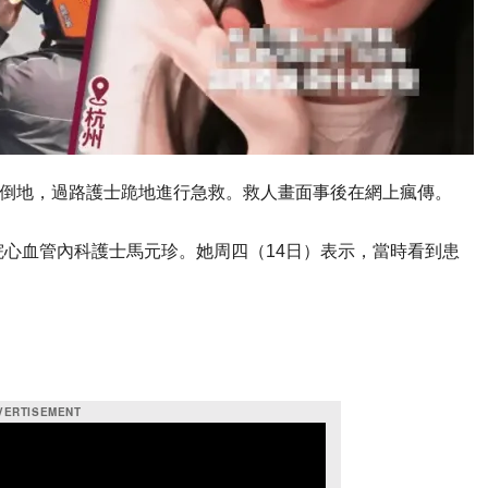
停倒地，過路護士跪地進行急救。救人畫面事後在網上瘋傳。
心血管內科護士馬元珍。她周四（14日）表示，當時看到患