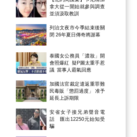
拿大從一開始就參與調查
並須汲取教訓
列治文夜市今季結束後關
閉 26年夏日傳奇將謝幕
泰國女公務員「濃妝」開
會照爆紅 疑P圖太重手惹
議 當事人霸氣回應
加國法官裁定遣返重罪難
民毒販「懲罰過度」 准予
延長上訴期限
安省女子接兄弟聲音電
話 匯出12250元始知受
騙