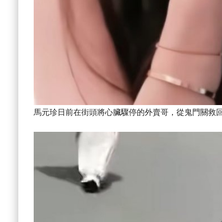
馬元珍日前在街頭將心臟驟停的外賣哥，從鬼門關救