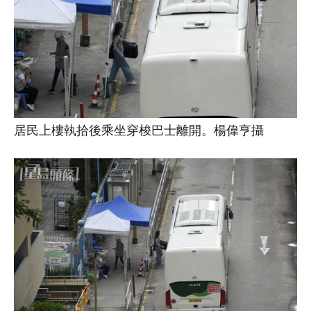
居民上樓執拾後乘坐穿梭巴士離開。楊偉亨攝