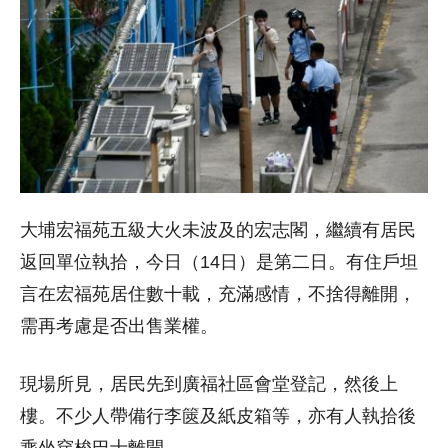
大埔宏福苑五級大火未波及的宏志閣，繼續有居民
返回單位執拾，今日（14日）是第二日。有住戶坦
言在宏福苑居住數十載，充滿感情，不捨得離開，
需再考慮是否出售業權。
現場所見，居民先到廣福社區會堂登記，然後上
樓。不少人帶備行李篋及紙皮箱等，亦有人執拾後