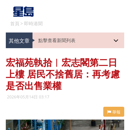
首頁
>
即時港聞
其他文章
點擊查看新聞列表
宏福苑執拾︱宏志閣第二日
上樓 居民不捨舊居：再考慮
是否出售業權
2026年05月14日 03:17
舉報